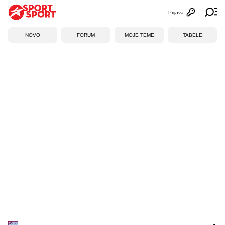
Prijava
Otvori profi
Ot
NOVO
FORUM
MOJE TEME
TABELE