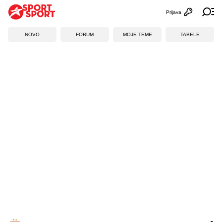
Prijava
Otvori profi
Ot
NOVO
FORUM
MOJE TEME
TABELE