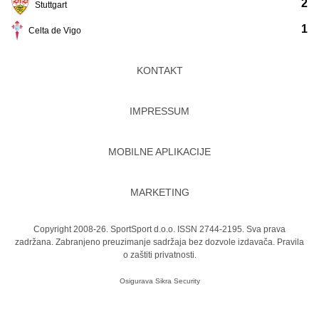
2
Stuttgart
1
Celta de Vigo
KONTAKT
IMPRESSUM
MOBILNE APLIKACIJE
MARKETING
Copyright 2008-26. SportSport d.o.o. ISSN 2744-2195. Sva prava
zadržana. Zabranjeno preuzimanje sadržaja bez dozvole izdavača.
Pravila
o zaštiti privatnosti.
Osigurava
Sikra Security