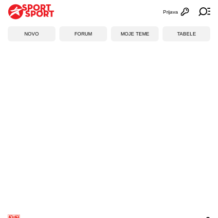
Prijava
Otvori profi
Ot
NOVO
FORUM
MOJE TEME
TABELE