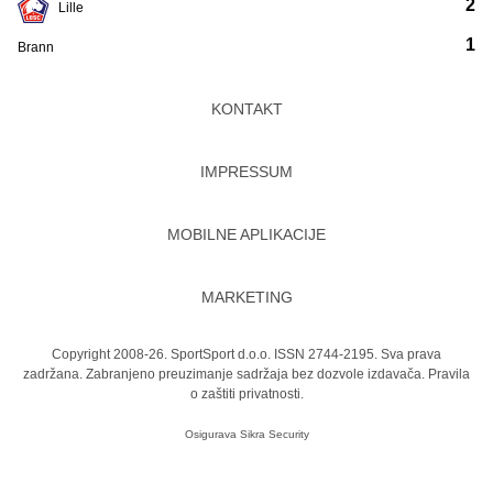
2
Lille
1
Brann
KONTAKT
IMPRESSUM
MOBILNE APLIKACIJE
MARKETING
Copyright 2008-26. SportSport d.o.o. ISSN 2744-2195. Sva prava
zadržana. Zabranjeno preuzimanje sadržaja bez dozvole izdavača.
Pravila
o zaštiti privatnosti.
Osigurava
Sikra Security