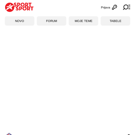
Prijava
Otvori profi
Ot
NOVO
FORUM
MOJE TEME
TABELE