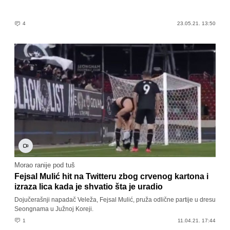
4
23.05.21. 13:50
Morao ranije pod tuš
Fejsal Mulić hit na Twitteru zbog crvenog kartona i
izraza lica kada je shvatio šta je uradio
Dojučerašnji napadač Veleža, Fejsal Mulić, pruža odlične partije u dresu
Seongnama u Južnoj Koreji.
1
11.04.21. 17:44