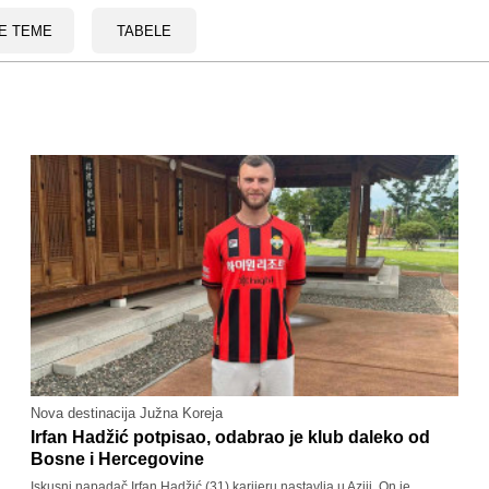
E TEME
TABELE
Nova destinacija Južna Koreja
Irfan Hadžić potpisao, odabrao je klub daleko od
Bosne i Hercegovine
Iskusni napadač Irfan Hadžić (31) karijeru nastavlja u Aziji. On je