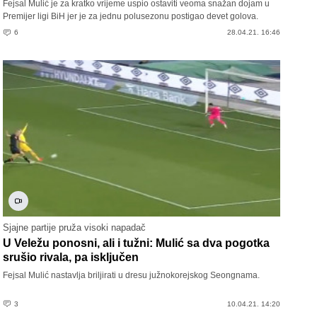
Fejsal Mulić je za kratko vrijeme uspio ostaviti veoma snažan dojam u
Premijer ligi BiH jer je za jednu polusezonu postigao devet golova.
6
28.04.21. 16:46
Sjajne partije pruža visoki napadač
U Veležu ponosni, ali i tužni: Mulić sa dva pogotka
srušio rivala, pa isključen
Fejsal Mulić nastavlja briljirati u dresu južnokorejskog Seongnama.
3
10.04.21. 14:20