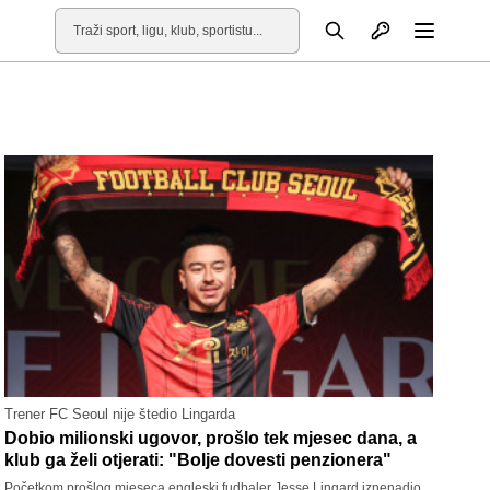
Otvori profil
Pretraga
Otvori
Trener FC Seoul nije štedio Lingarda
Dobio milionski ugovor, prošlo tek mjesec dana, a
klub ga želi otjerati: "Bolje dovesti penzionera"
Početkom prošlog mjeseca engleski fudbaler Jesse Lingard iznenadio