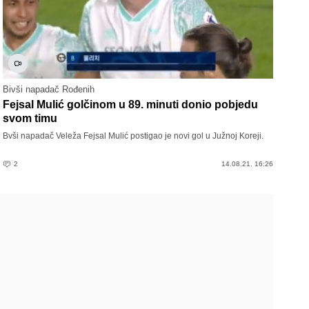
Bivši napadač Rođenih
Fejsal Mulić golčinom u 89. minuti donio pobjedu
svom timu
Bvši napadač Veleža Fejsal Mulić postigao je novi gol u Južnoj Koreji.
2
14.08.21. 16:26