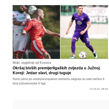
Mulić uspješniji od Kvesića
Okršaj bivših premijerligaških zvijezda u Južnoj
Koreji: Jedan slavi, drugi tuguje
Rano jutros po srednjoevropskom vremenu odigrani su neki mečevi 6.
kola južnokorejske K lige.
21.03.21. 09:43