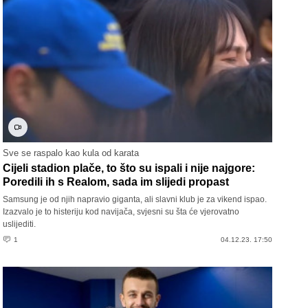
Sve se raspalo kao kula od karata
Cijeli stadion plače, to što su ispali i nije najgore:
Poredili ih s Realom, sada im slijedi propast
Samsung je od njih napravio giganta, ali slavni klub je za vikend ispao.
Izazvalo je to histeriju kod navijača, svjesni su šta će vjerovatno
uslijediti.
1
04.12.23. 17:50