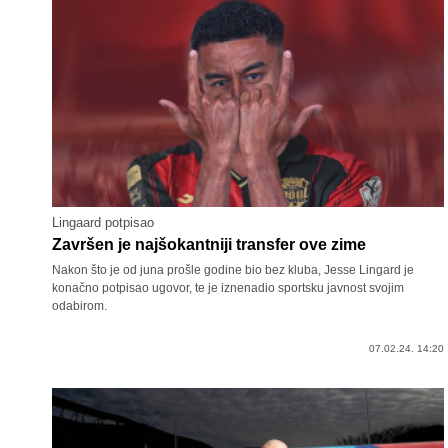
Lingaard potpisao
Završen je najšokantniji transfer ove zime
Nakon što je od juna prošle godine bio bez kluba, Jesse Lingard je
konačno potpisao ugovor, te je iznenadio sportsku javnost svojim
odabirom.
07.02.24. 14:20