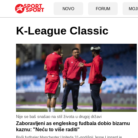
NOVO
FORUM
MOJ
K-League Classic
Nije se baš snašao na stil života u drugoj državi
Zaboravljeni as engleskog fudbala dobio bizarnu
kaznu: "Neću to više raditi"
Bivši fudbaler Manchester Uniteda 31-godišnji Jesse Lingard je