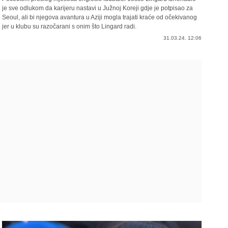
je sve odlukom da karijeru nastavi u Južnoj Koreji gdje je potpisao za
Seoul, ali bi njegova avantura u Aziji mogla trajati kraće od očekivanog
jer u klubu su razočarani s onim što Lingard radi.
31.03.24. 12:06