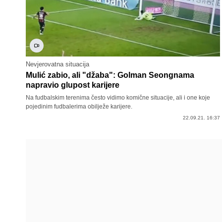
Nevjerovatna situacija
Mulić zabio, ali "džaba": Golman Seongnama
napravio glupost karijere
Na fudbalskim terenima često vidimo komične situacije, ali i one koje
pojedinim fudbalerima obilježe karijere.
22.09.21. 16:37