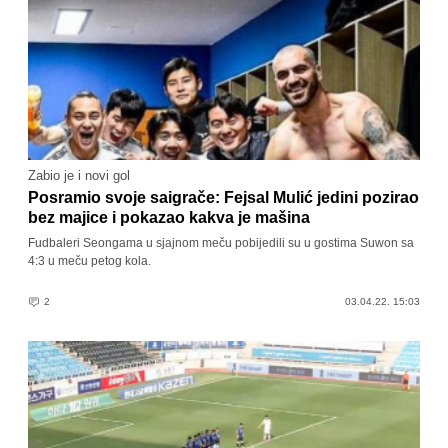
Zabio je i novi gol
Posramio svoje saigrače: Fejsal Mulić jedini pozirao
bez majice i pokazao kakva je mašina
Fudbaleri Seongama u sjajnom meču pobijedili su u gostima Suwon sa
4:3 u meču petog kola.
2
03.04.22. 15:03