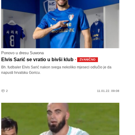
Ponovo u dresu Suwona
·
Elvis Sarić se vratio u bivši klub
ZVANIČNO
Bh. fudbaler Elvis Sarić nakon svega nekoliko mjeseci odlučio je da
napusti hrvatsku Goricu.
2
11.01.22. 09:08