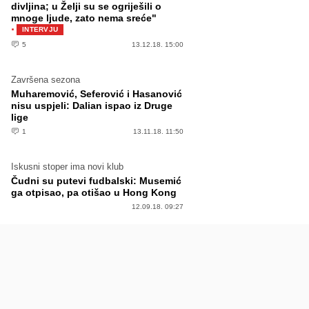
divljina; u Želji su se ogriješili o
mnoge ljude, zato nema sreće"
·
INTERVJU
5
13.12.18. 15:00
Završena sezona
Muharemović, Seferović i Hasanović
nisu uspjeli: Dalian ispao iz Druge
lige
1
13.11.18. 11:50
Iskusni stoper ima novi klub
Čudni su putevi fudbalski: Musemić
ga otpisao, pa otišao u Hong Kong
12.09.18. 09:27