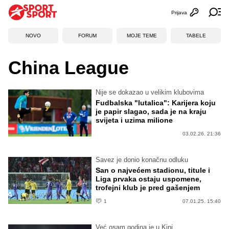
Prijava
Otvori profi
Ot
NOVO
FORUM
MOJE TEME
TABELE
China League
Nije se dokazao u velikim klubovima
Fudbalska "lutalica": Karijera koju
je papir slagao, sada je na kraju
svijeta i uzima milione
03.02.26. 21:36
Savez je donio konačnu odluku
San o najvećem stadionu, titule i
Liga prvaka ostaju uspomene,
trofejni klub je pred gašenjem
1
07.01.25. 15:40
Već osam godina je u Kini