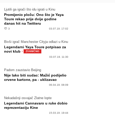
Ljutili ga igrači što idu igrati u Kinu
Promijenio ploču: Ono što je Yaya
Toure rekao prije dvije godine
danas hit na Twitteru
3
03.07.19. 17:02
Bivši igrač Manchester Cityja odlazi u Kinu
Legendarni Yaya Toure potpisao za
·
novi klub
ZVANIČNO
03.07.19. 11:30
Padom zaustavio Beijing
Nije lako biti sudac: Mažić podijelio
crvene kartone, pa - uklizavao
06.04.19. 08:09
Nekadašnji osvajač Zlatne lopte
Legendarni Cannavaro u ruke dobio
reprezentaciju Kine
15.03.19. 19:44