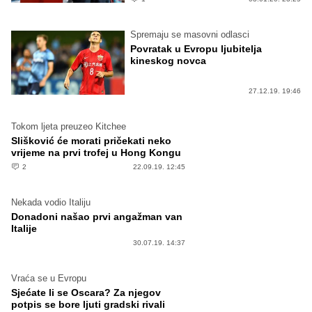
Spremaju se masovni odlasci
Povratak u Evropu ljubitelja
kineskog novca
27.12.19. 19:46
Tokom ljeta preuzeo Kitchee
Slišković će morati pričekati neko
vrijeme na prvi trofej u Hong Kongu
2
22.09.19. 12:45
Nekada vodio Italiju
Donadoni našao prvi angažman van
Italije
30.07.19. 14:37
Vraća se u Evropu
Sjećate li se Oscara? Za njegov
potpis se bore ljuti gradski rivali