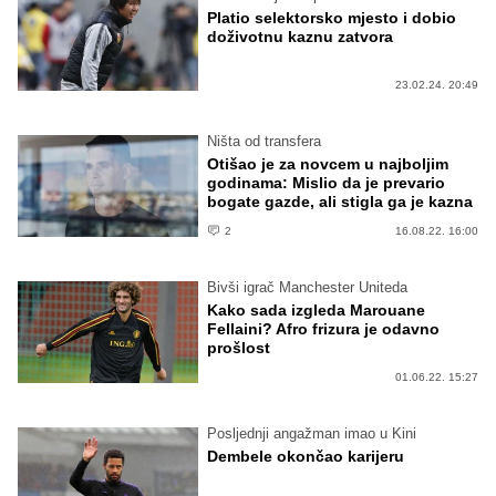
Platio selektorsko mjesto i dobio
doživotnu kaznu zatvora
23.02.24. 20:49
Ništa od transfera
Otišao je za novcem u najboljim
godinama: Mislio da je prevario
bogate gazde, ali stigla ga je kazna
2
16.08.22. 16:00
Bivši igrač Manchester Uniteda
Kako sada izgleda Marouane
Fellaini? Afro frizura je odavno
prošlost
01.06.22. 15:27
Posljednji angažman imao u Kini
Dembele okončao karijeru