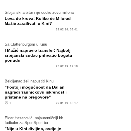
Srbijanski arbitar nije odolio zovu miliona
Lova do krova: Koliko će Milorad
Mažić zarađivati u Kini?
28.02.19. 09:41
Sa Clattenburgom u Kinu
I Mažić napravio transfer: Najbolji
srbijanski sudac prihvatio bogatu
ponudu
23.02.19. 12:18
Belgijanac želi napustiti Kinu
"Postoji mogućnost da Dalian
nagradi Yannickovu iskrenost i
pristane na pregovore"
1
29.01.19. 00:17
Eldar Hasanović, najautentičniji bh.
fudbaler za SportSport.ba
"Nije u Kini divljina, ovdje je