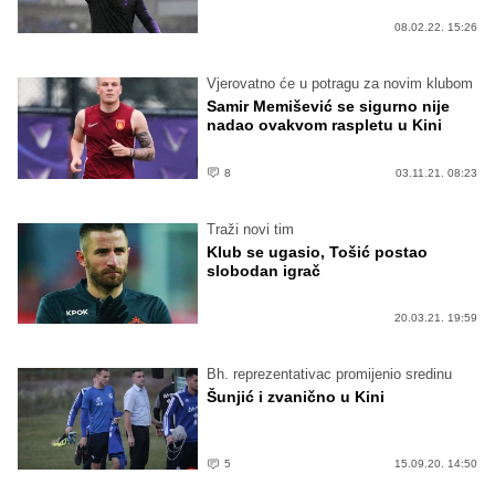
08.02.22. 15:26
Vjerovatno će u potragu za novim klubom
Samir Memišević se sigurno nije
nadao ovakvom raspletu u Kini
8
03.11.21. 08:23
Traži novi tim
Klub se ugasio, Tošić postao
slobodan igrač
20.03.21. 19:59
Bh. reprezentativac promijenio sredinu
Šunjić i zvanično u Kini
5
15.09.20. 14:50