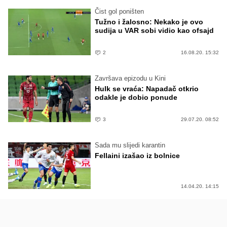
Čist gol poništen
Tužno i žalosno: Nekako je ovo
sudija u VAR sobi vidio kao ofsajd
2
16.08.20. 15:32
Završava epizodu u Kini
Hulk se vraća: Napadač otkrio
odakle je dobio ponude
3
29.07.20. 08:52
Sada mu slijedi karantin
Fellaini izašao iz bolnice
14.04.20. 14:15