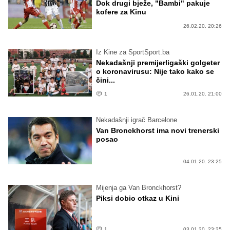
Dok drugi bježe, "Bambi" pakuje
kofere za Kinu
26.02.20. 20:26
Iz Kine za SportSport.ba
Nekadašnji premijerligaški golgeter
o koronavirusu: Nije tako kako se
čini...
1
26.01.20. 21:00
Nekadašnji igrač Barcelone
Van Bronckhorst ima novi trenerski
posao
04.01.20. 23:25
Mijenja ga Van Bronckhorst?
Piksi dobio otkaz u Kini
1
03.01.20. 23:25