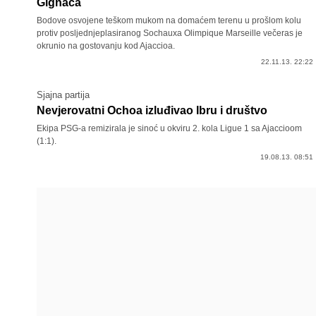
Gignaca
Bodove osvojene teškom mukom na domaćem terenu u prošlom kolu
protiv posljednjeplasiranog Sochauxa Olimpique Marseille večeras je
okrunio na gostovanju kod Ajaccioa.
22.11.13. 22:22
Sjajna partija
Nevjerovatni Ochoa izluđivao Ibru i društvo
Ekipa PSG-a remizirala je sinoć u okviru 2. kola Ligue 1 sa Ajaccioom
(1:1).
19.08.13. 08:51