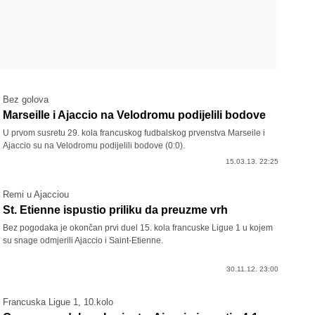
Bez golova
Marseille i Ajaccio na Velodromu podijelili bodove
U prvom susretu 29. kola francuskog fudbalskog prvenstva Marseile i
Ajaccio su na Velodromu podijelili bodove (0:0).
15.03.13. 22:25
Remi u Ajacciou
St. Etienne ispustio priliku da preuzme vrh
Bez pogodaka je okončan prvi duel 15. kola francuske Ligue 1 u kojem
su snage odmjerili Ajaccio i Saint-Etienne.
30.11.12. 23:00
Francuska Ligue 1, 10.kolo