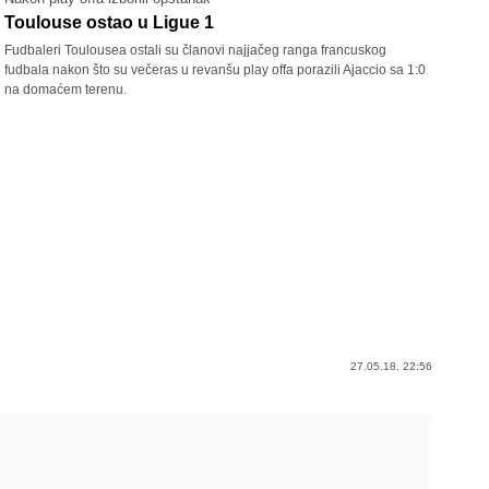
Toulouse ostao u Ligue 1
Fudbaleri Toulousea ostali su članovi najjačeg ranga francuskog
fudbala nakon što su večeras u revanšu play offa porazili Ajaccio sa 1:0
na domaćem terenu.
27.05.18. 22:56