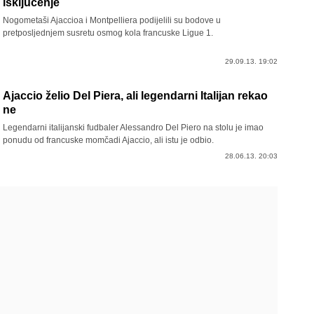
isključenje
Nogometaši Ajaccioa i Montpelliera podijelili su bodove u
pretposljednjem susretu osmog kola francuske Ligue 1.
29.09.13. 19:02
Ajaccio želio Del Piera, ali legendarni Italijan rekao
ne
Legendarni italijanski fudbaler Alessandro Del Piero na stolu je imao
ponudu od francuske momčadi Ajaccio, ali istu je odbio.
28.06.13. 20:03