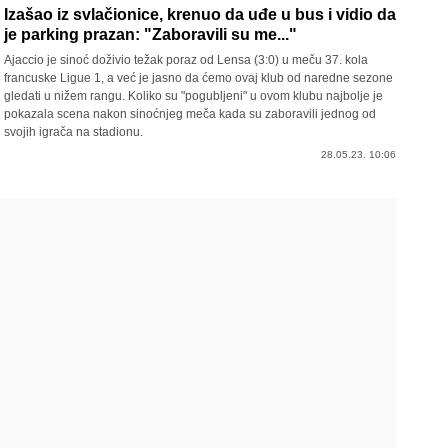
Izašao iz svlačionice, krenuo da uđe u bus i vidio da
je parking prazan: "Zaboravili su me..."
Ajaccio je sinoć doživio težak poraz od Lensa (3:0) u meču 37. kola
francuske Ligue 1, a već je jasno da ćemo ovaj klub od naredne sezone
gledati u nižem rangu. Koliko su "pogubljeni" u ovom klubu najbolje je
pokazala scena nakon sinoćnjeg meča kada su zaboravili jednog od
svojih igrača na stadionu.
28.05.23. 10:06