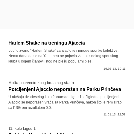
Harlem Shake na treningu Ajaccia
Ludilo zvano "Harlem Shake" zahvatilo je i mnoge sportke kolektive.
Nema dana da se na Youtubeu ne pojavio video iz nekog sportskog
kluba u kojem članovi istog ne plešu popularni ples.
16.03.13. 10:11
Motta pocrvenio zbog brutalnog starta
Potcijenjeni Ajaccio neporažen na Parku Prinčeva
U okršaju dvadesetog kola franucske Ligue 1, očigledno potcijenjeni
Ajaccio se neporažen vraća sa Parka Prinčeva, nakon što je remizirao
sa PSG-om rezultatom 0:0.
11.01.13. 22:58
11. kolo Ligue 1