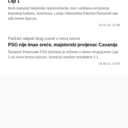
Ligi 1
Bivši napadač talijanske reprezentacije, kao i velikana evropskog
klupskog fudbala, Juventusa, Lazija i Marseillea Fabrizio Ravanelli nije
više trener Ajaccia.
03.11.13. 12:38
Parižani odigrali drugi susret u novoj sezoni
PSG nije imao sreće, majstorski prvijenac Cavanija
Šampion Francuske PSG dočekao je večeras u okviru drugog kola Lige
1 na svom terenu Ajaccio. Susret je završen rezultatom 1:1.
18.08.13. 22:53