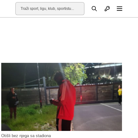
Otvori profil
Pretraga
Otvori
Otišli bez njega sa stadiona