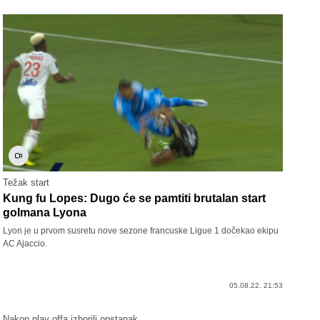
Težak start
Kung fu Lopes: Dugo će se pamtiti brutalan start
golmana Lyona
Lyon je u prvom susretu nove sezone francuske Ligue 1 dočekao ekipu
AC Ajaccio.
05.08.22. 21:53
Nakon play offa izborili opstanak