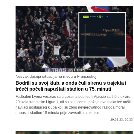
Nesvakidašnja situacija na meču u Francuskoj
Bodrili su svoj klub, a onda čuli sirenu s trajekta i
trčeći počeli napuštati stadion u 75. minuti
Fudbaleri Lyona večeras su u gostima pobijedili Ajaccio sa 2:0 u okviru
20. kola francuske Ligue 1, ali su se u centru pažnje ove utakmice našli
navijači gostujućeg kluba koji su zbog nevjerovatnog razloga morali
napustiti stadion 15 minuta prije završetka utakmice.
29.01.23. 20:33