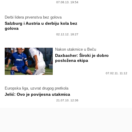
07.08.13. 19:54
Derbi lidera prvenstva bez golova
Salzburg i Austria u derbiju kola bez
golova
02.12.12. 18:27
Nakon utakmice u Beču
Daxbacher: Široki je dobro
posložena ekipa
07.02.11. 11:12
Europska liga, uzvrat drugog pretkola
Jelić: Ovo je povijesna utakmica
21.07.10. 12:36