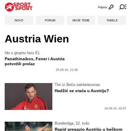
Prijava
Otvori profi
Ot
NOVO
FORUM
MOJE TEME
TABELE
Austria Wien
Idu u grupnu fazu EL
Panathinaikos, Fener i Austria
potvrdili prolaz
25.08.16. 21:48
Tim iz Beča zainteresovan
Hadžić se vraća u Austriju?
18.08.16. 20:37
Bundesliga, 22. kolo
Rapid pregazio Austriju u bečkom