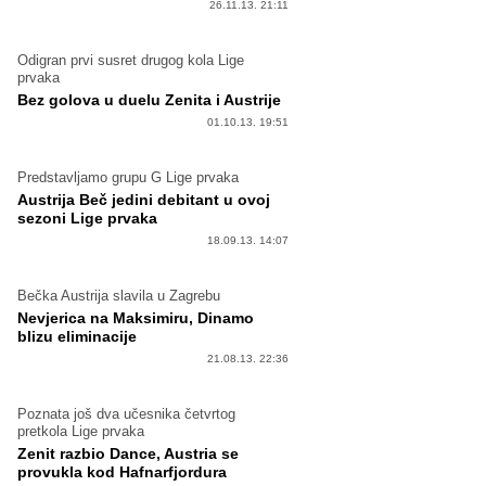
26.11.13. 21:11
Odigran prvi susret drugog kola Lige
prvaka
Bez golova u duelu Zenita i Austrije
01.10.13. 19:51
Predstavljamo grupu G Lige prvaka
Austrija Beč jedini debitant u ovoj
sezoni Lige prvaka
18.09.13. 14:07
Bečka Austrija slavila u Zagrebu
Nevjerica na Maksimiru, Dinamo
blizu eliminacije
21.08.13. 22:36
Poznata još dva učesnika četvrtog
pretkola Lige prvaka
Zenit razbio Dance, Austria se
provukla kod Hafnarfjordura