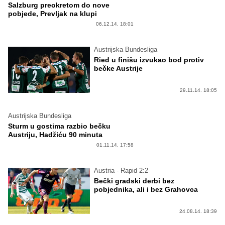
Salzburg preokretom do nove
pobjede, Prevljak na klupi
06.12.14. 18:01
Austrijska Bundesliga
Ried u finišu izvukao bod protiv
bečke Austrije
29.11.14. 18:05
Austrijska Bundesliga
Sturm u gostima razbio bečku
Austriju, Hadžiću 90 minuta
01.11.14. 17:58
Austria - Rapid 2:2
Bečki gradski derbi bez
pobjednika, ali i bez Grahovca
24.08.14. 18:39