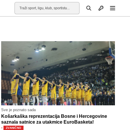
Otvori profil
Pretraga
Otvori
Sve je poznato sada
Košarkaška reprezentacija Bosne i Hercegovine
saznala satnice za utakmice EuroBasketa!
·
ZVANIČNO