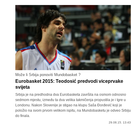
Može li Srbija ponoviti Mundobasket ?
Eurobasket 2015: Teodosić predvodi viceprvake
svijeta
Srbija je na predhodna dva Eurobasketa završila na osmom odnosno
sedmom mjestu, između ta dva velika takmičenja propustila je i Igre u
Londonu. Nakon Slovenije je stigao na klupu Saša Đorđević koji je
položio na svom prvom velikom ispitu, na Mundobasketu je odveo Srbiju
do finala.
29.08.15. 13:43