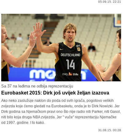
05.09.15. 22:21
Sa 37 na leđima ne odbija reprezentaciju
Eurobasket 2015: Dirk još uvijek željan izazova
Ako neko zaslužuje naklon do poda od svih igrača, pogotovo velikih
zvijezda koje ćemo gledati na Eurobasketu, onda je to Dirk Nowizki. Jer
Dirk godina sa Njemačkom pravi ono što nije radio niti Parker, niti Gasol,
niti bilo koja druga NBA zvijezda. Jer " vuče" reprezentaciju Njemačke
od 1997. godine. I to kako.
31.08.15. 00:28