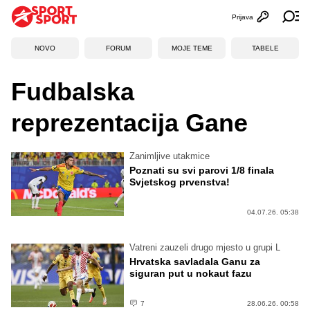
Prijava
Otvori profi
Ot
NOVO
FORUM
MOJE TEME
TABELE
Fudbalska
reprezentacija Gane
Zanimljive utakmice
Poznati su svi parovi 1/8 finala
Svjetskog prvenstva!
04.07.26. 05:38
Vatreni zauzeli drugo mjesto u grupi L
Hrvatska savladala Ganu za
siguran put u nokaut fazu
7
28.06.26. 00:58