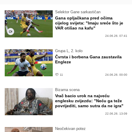
Selektor Gane sarkastičan
Gana opljačkana pred očima
cijelog svijeta: "Imaju sreće što je
VAR otišao na kafu"
24.06.26. 07:41
Grupa L, 2. kolo
Čvrsta i borbena Gana zaustavila
Engleze
11
24.06.26. 00:00
Bizarna scena
Vrač bacio urok na najveću
englesku zvijezdu: "Neću ga teže
povrijediti, samo sutra da ne igra"
22.06.26. 13:09
Neočekivan potez