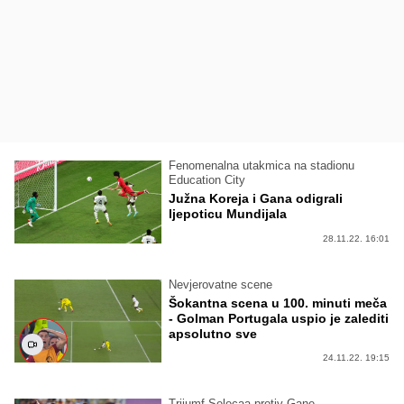
Fenomenalna utakmica na stadionu
Education City
Južna Koreja i Gana odigrali
ljepoticu Mundijala
28.11.22. 16:01
Nevjerovatne scene
Šokantna scena u 100. minuti meča
- Golman Portugala uspio je zalediti
apsolutno sve
24.11.22. 19:15
Trijumf Selecaa protiv Gane