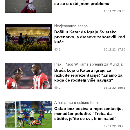
su se u ozbiljnom problemu
16.11.22. 09:46
Nevjerovatna scena
Došli u Katar da igraju Svjetsko
prvenstvo, a dresove zaboravili kod
kuće
1
15.11.22. 17:35
Inaki i Nico Williams spremni za Mundijal
Braća koja u Kataru igraju za
različite reprezentacije: "Znamo za
koga će roditelji više navijati"
2
14.11.22. 10:41
A nalazi se u odlično formi
Ostao bez poziva u reprezentaciju,
menadžer poludio: "Treba da
stidite, je*ite se svi, kriminalci!"
09.11.22. 19:20