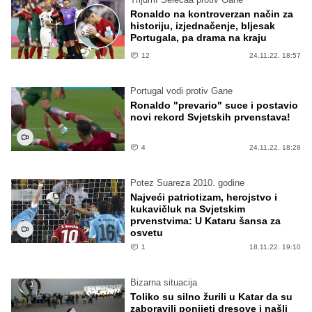
Ronaldo na kontroverzan način za
historiju, izjednačenje, bljesak
Portugala, pa drama na kraju
12
24.11.22. 18:57
Portugal vodi protiv Gane
Ronaldo "prevario" suce i postavio
novi rekord Svjetskih prvenstava!
4
24.11.22. 18:28
Potez Suareza 2010. godine
Najveći patriotizam, herojstvo i
kukavičluk na Svjetskim
prvenstvima: U Kataru šansa za
osvetu
1
18.11.22. 19:10
Bizarna situacija
Toliko su silno žurili u Katar da su
zaboravili ponijeti dresove i našli