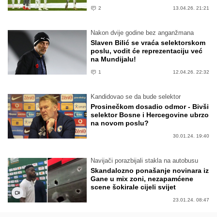
2
13.04.26. 21:21
Nakon dvije godine bez anganžmana
Slaven Bilić se vraća selektorskom
poslu, vodit će reprezentaciju već
na Mundijalu!
1
12.04.26. 22:32
Kandidovao se da bude selektor
Prosinečkom dosadio odmor - Bivši
selektor Bosne i Hercegovine ubrzo
na novom poslu?
30.01.24. 19:40
Navijači porazbijali stakla na autobusu
Skandalozno ponašanje novinara iz
Gane u mix zoni, nezapamćene
scene šokirale cijeli svijet
23.01.24. 08:47