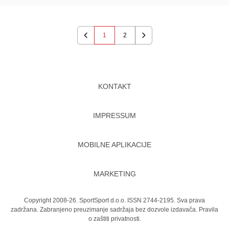
1
2
Previous
Next
KONTAKT
IMPRESSUM
MOBILNE APLIKACIJE
MARKETING
Copyright 2008-26. SportSport d.o.o. ISSN 2744-2195. Sva prava
zadržana. Zabranjeno preuzimanje sadržaja bez dozvole izdavača.
Pravila
o zaštiti privatnosti.