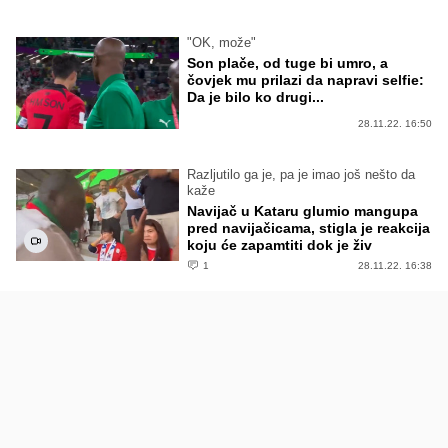
"OK, može"
Son plače, od tuge bi umro, a
čovjek mu prilazi da napravi selfie:
Da je bilo ko drugi...
28.11.22. 16:50
Razljutilo ga je, pa je imao još nešto da
kaže
Navijač u Kataru glumio mangupa
pred navijačicama, stigla je reakcija
koju će zapamtiti dok je živ
1
28.11.22. 16:38