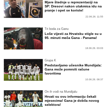
Mjere štednje u reprezentaciji na
SP: Dresovi nakon utakmica idu na
pranje i opet se koriste!
22.06.26. 11:55
Tri boda za Ganu
Loše vijesti za Hrvatsku stigle su u
95. minuti meča Gana - Panama!
18.06.26. 03:03
Grupa K
Predstavljamo učesnike Mundijala:
Gana može pomrsiti račune
favoritima
10.06.26. 08:37
On ih vodi na Mundijalu
Hrvati su ovu informaciju čekali
mjesecima! Gana je dobila novog
selektora!