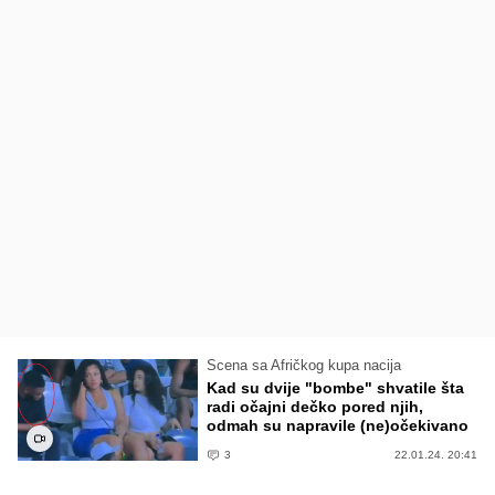
Scena sa Afričkog kupa nacija
Kad su dvije "bombe" shvatile šta
radi očajni dečko pored njih,
odmah su napravile (ne)očekivano
3
22.01.24. 20:41