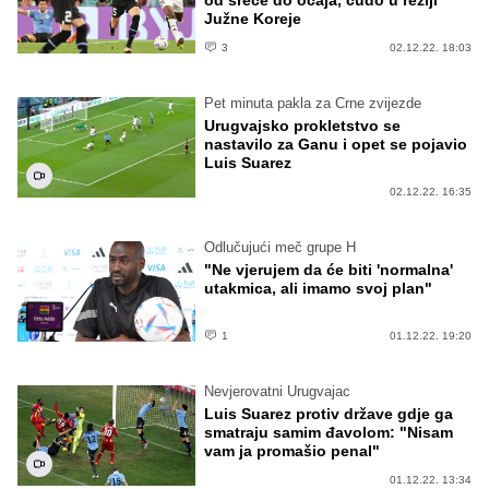
Južne Koreje
3
02.12.22. 18:03
Pet minuta pakla za Crne zvijezde
Urugvajsko prokletstvo se
nastavilo za Ganu i opet se pojavio
Luis Suarez
02.12.22. 16:35
Odlučujući meč grupe H
"Ne vjerujem da će biti 'normalna'
utakmica, ali imamo svoj plan"
1
01.12.22. 19:20
Nevjerovatni Urugvajac
Luis Suarez protiv države gdje ga
smatraju samim đavolom: "Nisam
vam ja promašio penal"
01.12.22. 13:34