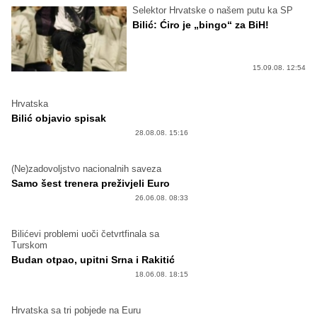
Selektor Hrvatske o našem putu ka SP
Bilić: Ćiro je „bingo“ za BiH!
15.09.08. 12:54
Hrvatska
Bilić objavio spisak
28.08.08. 15:16
(Ne)zadovoljstvo nacionalnih saveza
Samo šest trenera preživjeli Euro
26.06.08. 08:33
Bilićevi problemi uoči četvrtfinala sa
Turskom
Budan otpao, upitni Srna i Rakitić
18.06.08. 18:15
Hrvatska sa tri pobjede na Euru