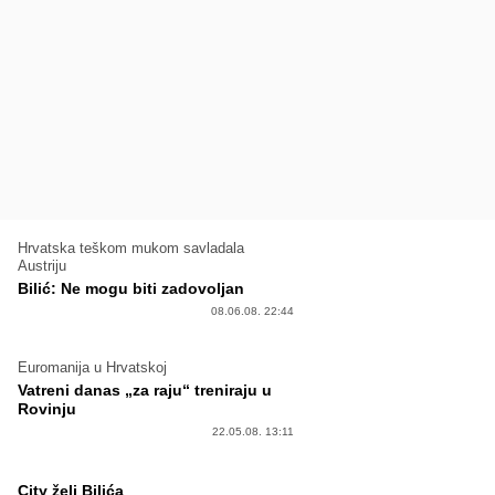
Hrvatska teškom mukom savladala
Austriju
Bilić: Ne mogu biti zadovoljan
08.06.08. 22:44
Euromanija u Hrvatskoj
Vatreni danas „za raju“ treniraju u
Rovinju
22.05.08. 13:11
City želi Bilića