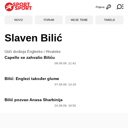
Prijava
Otvori profi
Ot
NOVO
FORUM
MOJE TEME
TABELE
Slaven Bilić
Uoči dvoboja Engleske i Hrvatske
Capello se zahvalio Biliću
08.09.09. 21:42
Bilić: Englezi također glume
07.09.09. 14:19
Bilić pozvao Anasa Sharbinija
24.08.09. 19:50