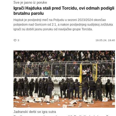
Sve je jasno iz poruke
Igrači Hajduka stali pred Torcidu, ovi odmah podigli
brutalnu parolu
Hajduk je posljednji meč na Poljudu u sezoni 2023/2024 okončao
pobjedom nad Goricom od 2:1, a nakon posljednjeg sudijskoj zvižduka
igrači su dobili jasnu poruku od navijačke grupe Torcida.
3
19.05.24. 19:40
Jadranski derbi se igra sutra