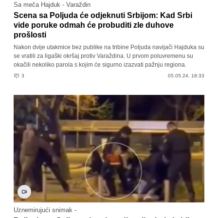
Sa meča Hajduk - Varaždin
Scena sa Poljuda će odjeknuti Srbijom: Kad Srbi
vide poruke odmah će probuditi zle duhove
prošlosti
Nakon dvije utakmice bez publike na tribine Poljuda navijači Hajduka su
se vratili za ligaški okršaj protiv Varaždina. U prvom poluvremenu su
okačili nekoliko parola s kojim će sigurno izazvati pažnju regiona.
3
05.05.24. 18:33
Uznemirujući snimak -