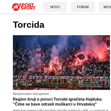
NOVO
FORUM
MOJ
Torcida
Nevjerovatan transparent
Region bruji o poruci Torcide igračima Hajduka:
"Čime se bave odrasli muškarci u Hrvatskoj"
Hajduk je serijom loših rezultata ispustio prednost u HNL-u i izvjesno je