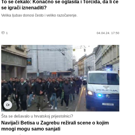
To se čekalo: Konačno se oglasila i Torcida, da li će
se igrači iznenaditi?
Velika ljubav donosi često i veliko razočarenje.
1
04.04.24. 17:50
Šta se dešavalo u hrvatskoj prijestolnici?
Navijači Betisa u Zagrebu režirali scene o kojim
mnogi mogu samo sanjati