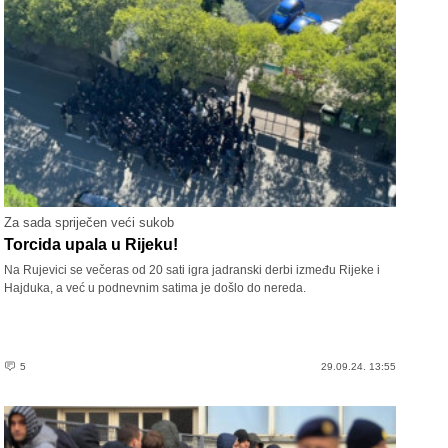
Za sada spriječen veći sukob
Torcida upala u Rijeku!
Na Rujevici se večeras od 20 sati igra jadranski derbi između Rijeke i
Hajduka, a već u podnevnim satima je došlo do nereda.
5
29.09.24. 13:55