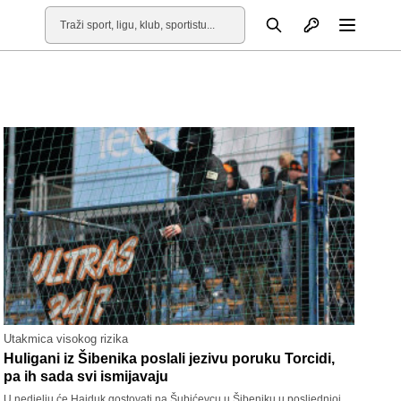
Otvori profil
Pretraga
Otvori
Utakmica visokog rizika
Huligani iz Šibenika poslali jezivu poruku Torcidi,
pa ih sada svi ismijavaju
U nedjelju će Hajduk gostovati na Šubićevcu u Šibeniku u posljednjoj