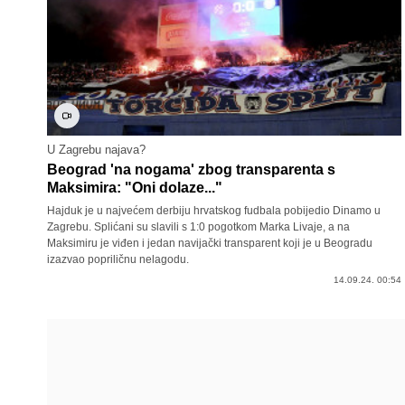
U Zagrebu najava?
Beograd 'na nogama' zbog transparenta s
Maksimira: "Oni dolaze..."
Hajduk je u najvećem derbiju hrvatskog fudbala pobijedio Dinamo u
Zagrebu. Splićani su slavili s 1:0 pogotkom Marka Livaje, a na
Maksimiru je viđen i jedan navijački transparent koji je u Beogradu
izazvao popriličnu nelagodu.
14.09.24. 00:54