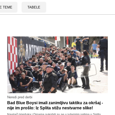
E TEME
TABELE
Neredi pred derbi
Bad Blue Boysi imali zanimljivu taktiku za okršaj -
nije im prošlo: Iz Splita stižu nestvarne slike!
Navijači Hajduka i Dinama sukobili su se u jutarnjim satima u Splitu.