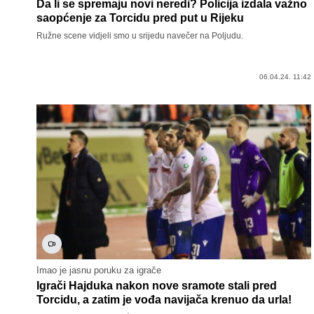
Da li se spremaju novi neredi? Policija izdala važno
saopćenje za Torcidu pred put u Rijeku
Ružne scene vidjeli smo u srijedu navečer na Poljudu.
06.04.24. 11:42
Imao je jasnu poruku za igrače
Igrači Hajduka nakon nove sramote stali pred
Torcidu, a zatim je vođa navijača krenuo da urla!