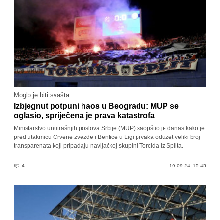
Moglo je biti svašta
Izbjegnut potpuni haos u Beogradu: MUP se
oglasio, spriječena je prava katastrofa
Ministarstvo unutrašnjih poslova Srbije (MUP) saopštio je danas kako je
pred utakmicu Crvene zvezde i Benfice u Ligi prvaka oduzet veliki broj
transparenata koji pripadaju navijačkoj skupini Torcida iz Splita.
4
19.09.24. 15:45