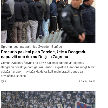
Spremni doći na utakmicu Zvezde i Benfice
Procurio pakleni plan Torcide, žele u Beogradu
napraviti ono što su Delije u Zagrebu
Crvena zvezda u četvrtak od 18:45 sati na stadionu Marakana u
Beogradu dočekuje portugalsku Benficu, a gosti iz Lisabona mogli bi biti
pojačani grupom navijača Hajduka, koji imaju bratski odnos sa
navijačima Benfice.
2
17.09.24. 16:21