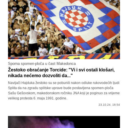
Sporna spomen-ploča u čast Makedonca
Žestoko obraćanje Torcide: "Vi i svi ostali klošari,
nikada nećemo dozvoliti da..."
Navijači Hajduka žestoko su se pobunili nakon odluke rukovodećih ljudi
Splita da na zgradu splitske uprave bude postavljena spomen-ploča
Sašu Gešovskom, makedonskom ročniku JNA koji je poginuo za vrijeme
velikog protesta 6. maja 1991. godine.
23.10.24. 16:54