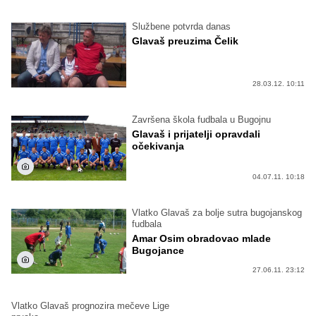
Službene potvrda danas
Glavaš preuzima Čelik
28.03.12. 10:11
Završena škola fudbala u Bugojnu
Glavaš i prijatelji opravdali
očekivanja
04.07.11. 10:18
Vlatko Glavaš za bolje sutra bugojanskog
fudbala
Amar Osim obradovao mlade
Bugojance
27.06.11. 23:12
Vlatko Glavaš prognozira mečeve Lige