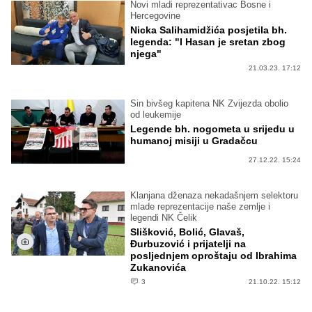
Novi mladi reprezentativac Bosne i
Hercegovine
Nicka Salihamidžića posjetila bh.
legenda: "I Hasan je sretan zbog
njega"
21.03.23. 17:12
Sin bivšeg kapitena NK Zvijezda obolio
od leukemije
Legende bh. nogometa u srijedu u
humanoj misiji u Gradačcu
27.12.22. 15:24
Klanjana dženaza nekadašnjem selektoru
mlade reprezentacije naše zemlje i
legendi NK Čelik
Slišković, Bolić, Glavaš,
Đurbuzović i prijatelji na
posljednjem oproštaju od Ibrahima
Zukanovića
3
21.10.22. 15:12