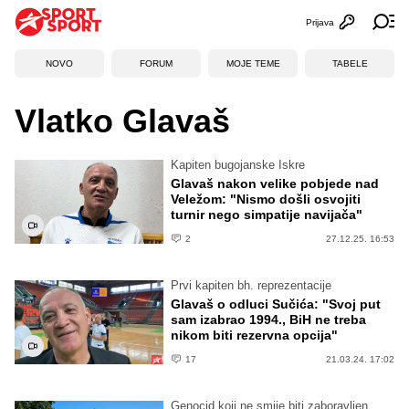
Prijava
Otvori profi
Ot
NOVO
FORUM
MOJE TEME
TABELE
Vlatko Glavaš
Kapiten bugojanske Iskre
Glavaš nakon velike pobjede nad
Veležom: "Nismo došli osvojiti
turnir nego simpatije navijača"
2
27.12.25. 16:53
Prvi kapiten bh. reprezentacije
Glavaš o odluci Sučića: "Svoj put
sam izabrao 1994., BiH ne treba
nikom biti rezervna opcija"
17
21.03.24. 17:02
Genocid koji ne smije biti zaboravljen