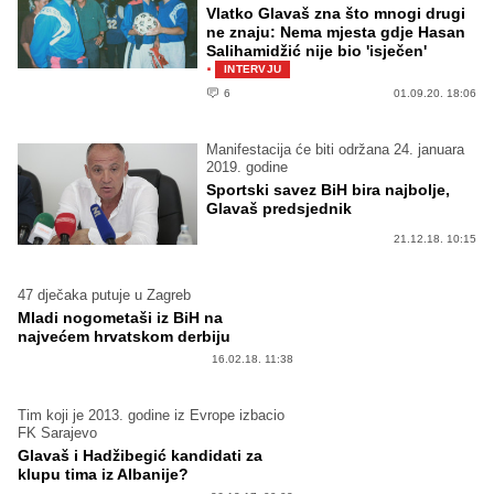
Vlatko Glavaš zna što mnogi drugi
ne znaju: Nema mjesta gdje Hasan
Salihamidžić nije bio 'isječen'
·
INTERVJU
6
01.09.20. 18:06
Manifestacija će biti održana 24. januara
2019. godine
Sportski savez BiH bira najbolje,
Glavaš predsjednik
21.12.18. 10:15
47 dječaka putuje u Zagreb
Mladi nogometaši iz BiH na
najvećem hrvatskom derbiju
16.02.18. 11:38
Tim koji je 2013. godine iz Evrope izbacio
FK Sarajevo
Glavaš i Hadžibegić kandidati za
klupu tima iz Albanije?