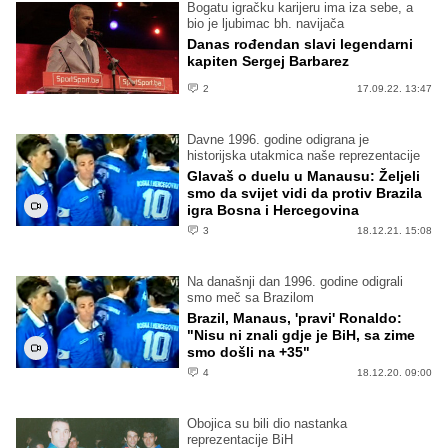
Bogatu igračku karijeru ima iza sebe, a
bio je ljubimac bh. navijača
Danas rođendan slavi legendarni
kapiten Sergej Barbarez
2
17.09.22. 13:47
Davne 1996. godine odigrana je
historijska utakmica naše reprezentacije
Glavaš o duelu u Manausu: Željeli
smo da svijet vidi da protiv Brazila
igra Bosna i Hercegovina
3
18.12.21. 15:08
Na današnji dan 1996. godine odigrali
smo meč sa Brazilom
Brazil, Manaus, 'pravi' Ronaldo:
"Nisu ni znali gdje je BiH, sa zime
smo došli na +35"
4
18.12.20. 09:00
Obojica su bili dio nastanka
reprezentacije BiH