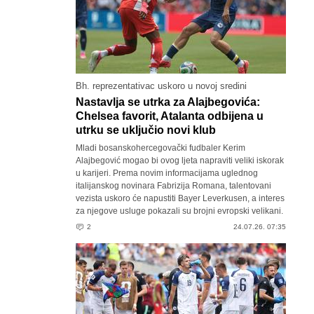
Bh. reprezentativac uskoro u novoj sredini
Nastavlja se utrka za Alajbegovića:
Chelsea favorit, Atalanta odbijena u
utrku se uključio novi klub
Mladi bosanskohercegovački fudbaler Kerim
Alajbegović mogao bi ovog ljeta napraviti veliki iskorak
u karijeri. Prema novim informacijama uglednog
italijanskog novinara Fabrizija Romana, talentovani
vezista uskoro će napustiti Bayer Leverkusen, a interes
za njegove usluge pokazali su brojni evropski velikani.
2
24.07.26. 07:35