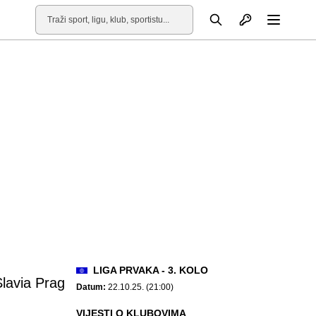
Otvori profil
Pretraga
Otvori
LIGA PRVAKA - 3. KOLO
Slavia Prag
Datum:
22.10.25. (21:00)
VIJESTI O KLUBOVIMA