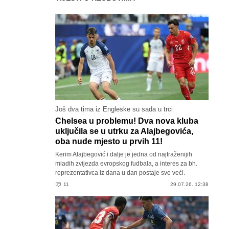
Još dva tima iz Engleske su sada u trci
Chelsea u problemu! Dva nova kluba
uključila se u utrku za Alajbegovića,
oba nude mjesto u prvih 11!
Kerim Alajbegović i dalje je jedna od najtraženijih
mladih zvijezda evropskog fudbala, a interes za bh.
reprezentativca iz dana u dan postaje sve veći.
11
29.07.26. 12:38