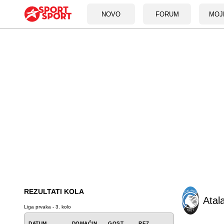
NOVO
FORUM
MOJ
REZULTATI KOLA
Atal
Liga prvaka - 3. kolo
DATUM
DOMAĆIN
GOST
REZ