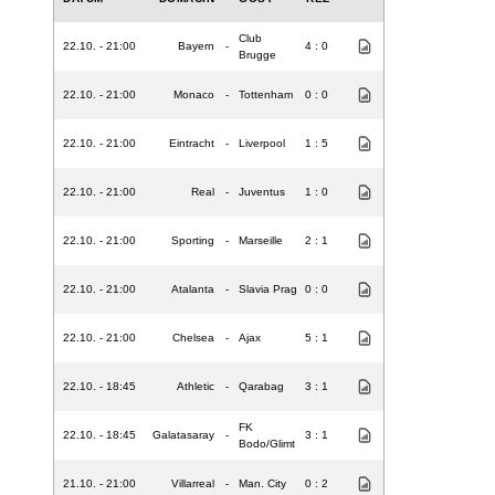
Club
22.10. - 21:00
Bayern
-
4 : 0
Brugge
22.10. - 21:00
Monaco
-
Tottenham
0 : 0
22.10. - 21:00
Eintracht
-
Liverpool
1 : 5
22.10. - 21:00
Real
-
Juventus
1 : 0
22.10. - 21:00
Sporting
-
Marseille
2 : 1
22.10. - 21:00
Atalanta
-
Slavia Prag
0 : 0
22.10. - 21:00
Chelsea
-
Ajax
5 : 1
22.10. - 18:45
Athletic
-
Qarabag
3 : 1
FK
22.10. - 18:45
Galatasaray
-
3 : 1
Bodo/Glimt
21.10. - 21:00
Villarreal
-
Man. City
0 : 2