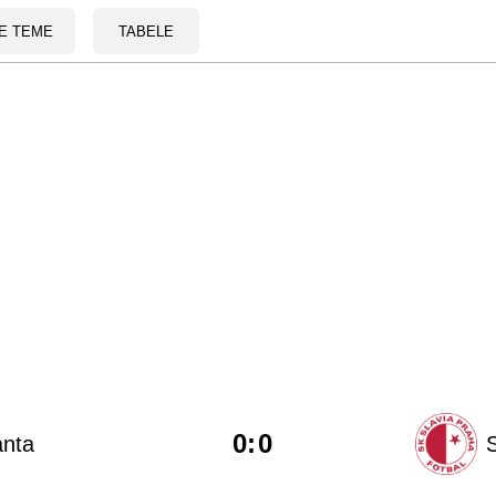
E TEME
TABELE
0
:
0
anta