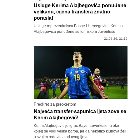
Usluge Kerima Alajbegovića ponuđene
velikanu, cijena transfera znatno
porasla!
Usluge reprezentativca Bosne i Hercegovine Kerima
Alajbegovića ponuđene su torinskom Juventusu.
21.07.26. 21:12
Preokret za preokretom
Najveća transfer-sapunica ljeta zove se
Kerim Alajbegović!
Kerim Alajbegović je igrač Bayer Leverkusena oko
kojeg se vodi velika borba, jer ga nekoliko klubova želi
u svojim redovima od ovog ljeta.