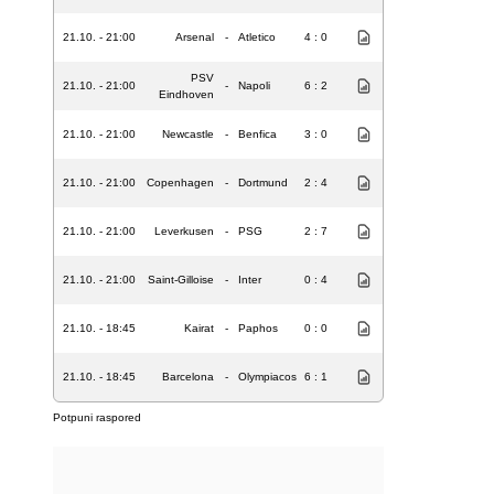
21.10. - 21:00
Arsenal
-
Atletico
4 : 0
PSV
21.10. - 21:00
-
Napoli
6 : 2
Eindhoven
21.10. - 21:00
Newcastle
-
Benfica
3 : 0
21.10. - 21:00
Copenhagen
-
Dortmund
2 : 4
21.10. - 21:00
Leverkusen
-
PSG
2 : 7
21.10. - 21:00
Saint-Gilloise
-
Inter
0 : 4
21.10. - 18:45
Kairat
-
Paphos
0 : 0
21.10. - 18:45
Barcelona
-
Olympiacos
6 : 1
Potpuni raspored