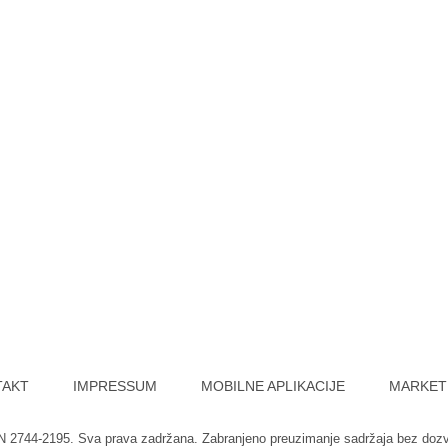
TAKT
IMPRESSUM
MOBILNE APLIKACIJE
MARKET
SN 2744-2195. Sva prava zadržana. Zabranjeno preuzimanje sadržaja bez doz