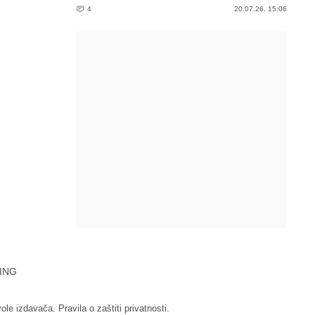
4
20.07.26. 15:06
ING
vole izdavača.
Pravila o zaštiti privatnosti.