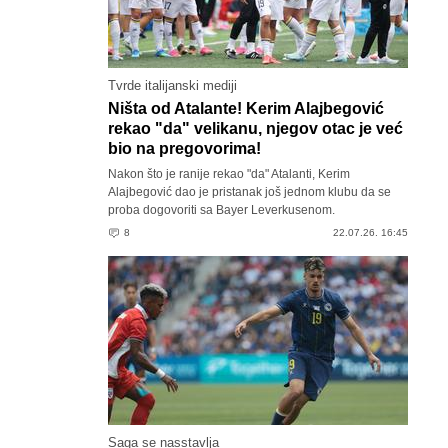
Tvrde italijanski mediji
Ništa od Atalante! Kerim Alajbegović
rekao "da" velikanu, njegov otac je već
bio na pregovorima!
Nakon što je ranije rekao "da" Atalanti, Kerim
Alajbegović dao je pristanak još jednom klubu da se
proba dogovoriti sa Bayer Leverkusenom.
8
22.07.26. 16:45
Saga se nasstavlja