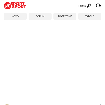
Prijava
Otvori profi
Ot
NOVO
FORUM
MOJE TEME
TABELE