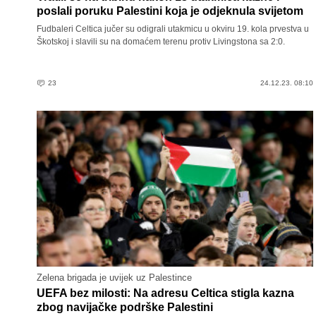
poslali poruku Palestini koja je odjeknula svijetom
Fudbaleri Celtica jučer su odigrali utakmicu u okviru 19. kola prvestva u
Škotskoj i slavili su na domaćem terenu protiv Livingstona sa 2:0.
23
24.12.23. 08:10
Zelena brigada je uvijek uz Palestince
UEFA bez milosti: Na adresu Celtica stigla kazna
zbog navijačke podrške Palestini