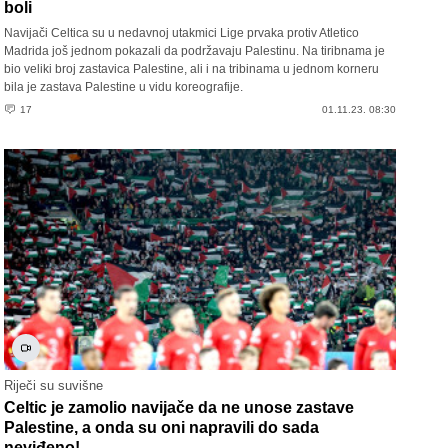
boli
Navijači Celtica su u nedavnoj utakmici Lige prvaka protiv Atletico
Madrida još jednom pokazali da podržavaju Palestinu. Na tiribnama je
bio veliki broj zastavica Palestine, ali i na tribinama u jednom korneru
bila je zastava Palestine u vidu koreografije.
17
01.11.23. 08:30
Riječi su suvišne
Celtic je zamolio navijače da ne unose zastave
Palestine, a onda su oni napravili do sada
neviđeno!