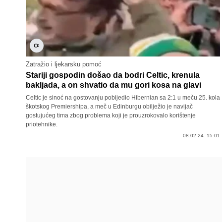
Zatražio i ljekarsku pomoć
Stariji gospodin došao da bodri Celtic, krenula
bakljada, a on shvatio da mu gori kosa na glavi
Celtic je sinoć na gostovanju pobijedio Hibernian sa 2:1 u meču 25. kola
škotskog Premiershipa, a meč u Edinburgu obilježio je navijač
gostujućeg tima zbog problema koji je prouzrokovalo korištenje
priotehnike.
08.02.24. 15:01