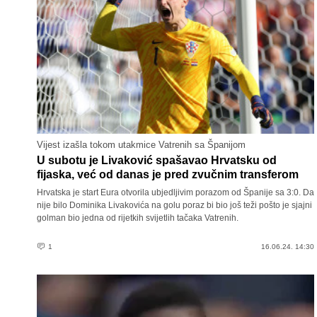
Vijest izašla tokom utakmice Vatrenih sa Španijom
U subotu je Livaković spašavao Hrvatsku od
fijaska, već od danas je pred zvučnim transferom
Hrvatska je start Eura otvorila ubjedljivim porazom od Španije sa 3:0. Da
nije bilo Dominika Livakovića na golu poraz bi bio još teži pošto je sjajni
golman bio jedna od rijetkih svijetlih tačaka Vatrenih.
1
16.06.24. 14:30