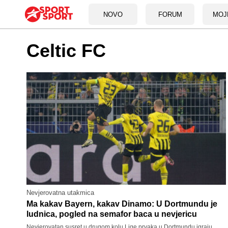
NOVO
FORUM
MOJ
Celtic FC
Nevjerovatna utakmica
Ma kakav Bayern, kakav Dinamo: U Dortmundu je
ludnica, pogled na semafor baca u nevjericu
Nevjerovatan susret u drugom kolu Lige prvaka u Dortmundu igraju