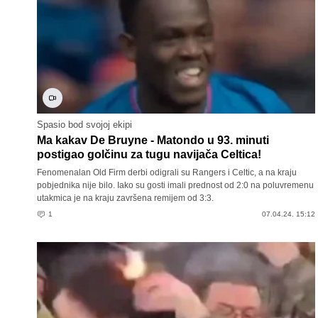
Spasio bod svojoj ekipi
Ma kakav De Bruyne - Matondo u 93. minuti
postigao golčinu za tugu navijača Celtica!
Fenomenalan Old Firm derbi odigrali su Rangers i Celtic, a na kraju
pobjednika nije bilo. Iako su gosti imali prednost od 2:0 na poluvremenu
utakmica je na kraju završena remijem od 3:3.
1
07.04.24. 15:12