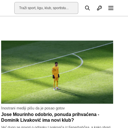
Otvori profil
Pretraga
Otvori
Inostrani mediji pišu da je posao gotov
Jose Mourinho odobrio, ponuda prihvaćena -
Dominik Livaković ima novi klub?
Već dugo se govori o odlasku Livakovića iz Fenerbahčea, a kako stvari