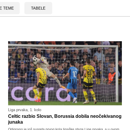
E TEME
TABELE
Liga prvaka, 1. kolo
Celtic razbio Slovan, Borussia dobila neočekivanog
junaka
Odigrano je još susreta prvog kola ligaške staze Lige prvaka, a u ovom