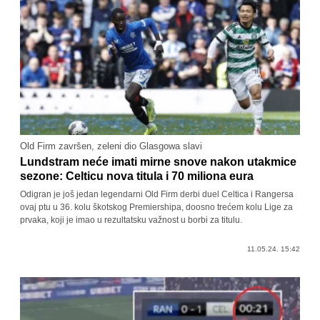
Old Firm završen, zeleni dio Glasgowa slavi
Lundstram neće imati mirne snove nakon utakmice
sezone: Celticu nova titula i 70 miliona eura
Odigran je još jedan legendarni Old Firm derbi duel Celtica i Rangersa
ovaj ptu u 36. kolu škotskog Premiershipa, doosno trećem kolu Lige za
prvaka, koji je imao u rezultatsku važnost u borbi za titulu.
11.05.24. 15:42