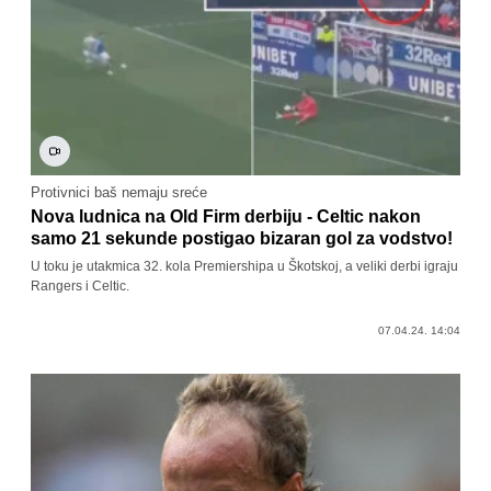
Protivnici baš nemaju sreće
Nova ludnica na Old Firm derbiju - Celtic nakon
samo 21 sekunde postigao bizaran gol za vodstvo!
U toku je utakmica 32. kola Premiershipa u Škotskoj, a veliki derbi igraju
Rangers i Celtic.
07.04.24. 14:04