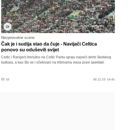
Nevjerovatne scene
Čak je i sudija stao da čuje - Navijači Celtica
ponovo su oduševili svijet
Celtic i Rangers trenutno na Celtic Parku igraju najveći derbi škotskog
fudbala, a kao što se i očekivalo na tribinama vlasa pravi spektakl.
10
30.12.23. 14:41