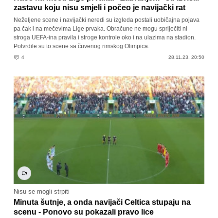
zastavu koju nisu smjeli i počeo je navijački rat
Neželjene scene i navijački neredi su izgleda postali uobičajna pojava
pa čak i na mečevima Lige prvaka. Obračune ne mogu spriječiti ni
stroga UEFA-ina pravila i stroge kontrole oko i na ulazima na stadion.
Potvrdile su to scene sa čuvenog rimskog Olimpica.
4
28.11.23. 20:50
Nisu se mogli strpiti
Minuta šutnje, a onda navijači Celtica stupaju na
scenu - Ponovo su pokazali pravo lice