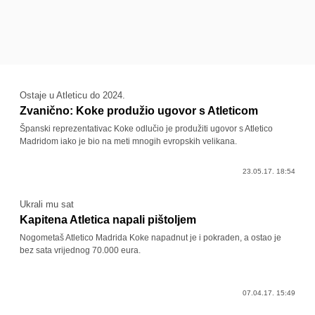
Ostaje u Atleticu do 2024.
Zvanično: Koke produžio ugovor s Atleticom
Španski reprezentativac Koke odlučio je produžiti ugovor s Atletico
Madridom iako je bio na meti mnogih evropskih velikana.
23.05.17. 18:54
Ukrali mu sat
Kapitena Atletica napali pištoljem
Nogometaš Atletico Madrida Koke napadnut je i pokraden, a ostao je
bez sata vrijednog 70.000 eura.
07.04.17. 15:49