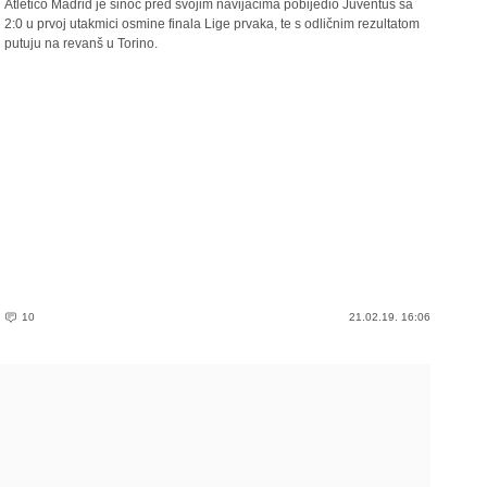
Atletico Madrid je sinoć pred svojim navijačima pobijedio Juventus sa
2:0 u prvoj utakmici osmine finala Lige prvaka, te s odličnim rezultatom
putuju na revanš u Torino.
10
21.02.19. 16:06