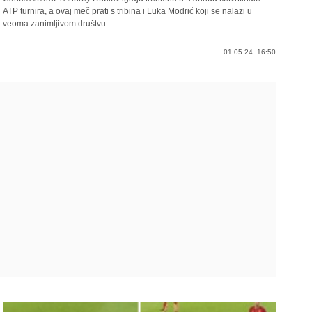
ATP turnira, a ovaj meč prati s tribina i Luka Modrić koji se nalazi u
veoma zanimljivom društvu.
01.05.24. 16:50