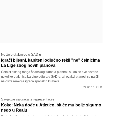
Ne žele utakmice u SAD-u
Igrači bijesni, kapiteni odlučno rekli "ne" čelnicima
La Lige zbog novih planova
Čelnici elitnog ranga španskog fudbala planirali su da se ove sezone
nekoliko utakmica La Lige odigra u SAD-u, ali ovakvi planovi su naišli
na oštre reakcije igrača španskih klubova.
22.08.18. 21:11
Savjetuje saigrača iz reprezentacije
Koke: Neka dođe u Atletico, bit će mu bolje sigurno
nego u Realu