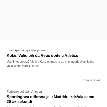
Igrač španskog kluba priznao
Koke: Volio bih da Reus dođe u Atletico
Vezni nogometaš Atletica Koke priznao je da bi u madridskom klubu
volio vidjeti Marca Reusa.
25.10.18. 13:09
Furiozan početak Atletica
Sportingova odbrana je u Madridu izdržala samo
20-ak sekundi