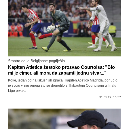
Smatra da je Belgijanac pogriješio
Kapiten Atletica žestoko prozvao Courtoisa: "Bio
mi je cimer, ali mora da zapamti jednu stvar..."
Koke, jedan od najiskusnijih igrača i kapiten Atletico Madrida, ponudio
je svoju viziju onoga što se dogodilo s Thibautom Courtoisom u finalu
Lige prvaka.
31.05.22. 15:57