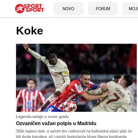
NOVO
FORUM
MOJ
Koke
Legenda ostaje u svom gradu
Ozvaničen važan potpis u Madridu
Stiže lagano ljeto, a samim tim i aktivnosti na fudbalskoj pijaci gdje će
biti dosta transfera, ali i raznih špekulacija širom Starog kontinenta,