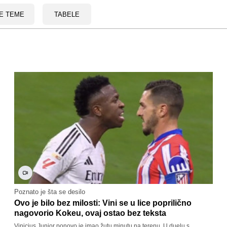
E TEME
TABELE
Poznato je šta se desilo
Ovo je bilo bez milosti: Vini se u lice poprilično
nagovorio Kokeu, ovaj ostao bez teksta
Vinicius Junior ponovo je imao žutu minutu na terenu. U duelu s