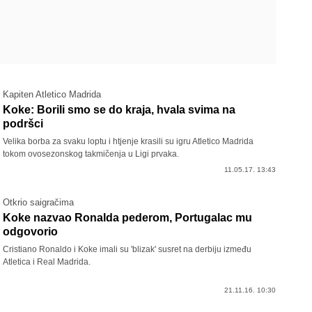
Kapiten Atletico Madrida
Koke: Borili smo se do kraja, hvala svima na
podršci
Velika borba za svaku loptu i htjenje krasili su igru Atletico Madrida
tokom ovosezonskog takmičenja u Ligi prvaka.
11.05.17. 13:43
Otkrio saigračima
Koke nazvao Ronalda pederom, Portugalac mu
odgovorio
Cristiano Ronaldo i Koke imali su 'blizak' susret na derbiju između
Atletica i Real Madrida.
21.11.16. 10:30