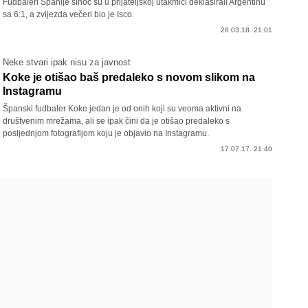
Fudbaleri Španije sinoć su u prijateljskoj utakmici deklasirali Argentinu
sa 6:1, a zvijezda večeri bio je Isco.
28.03.18. 21:01
Neke stvari ipak nisu za javnost
Koke je otišao baš predaleko s novom slikom na
Instagramu
Španski fudbaler Koke jedan je od onih koji su veoma aktivni na
društvenim mrežama, ali se ipak čini da je otišao predaleko s
posljednjom fotografijom koju je objavio na Instagramu.
17.07.17. 21:40