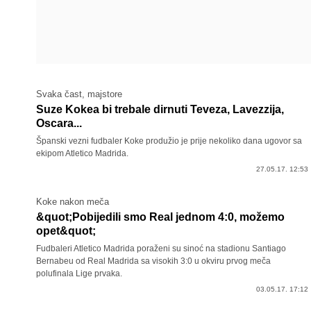
Svaka čast, majstore
Suze Kokea bi trebale dirnuti Teveza, Lavezzija,
Oscara...
Španski vezni fudbaler Koke produžio je prije nekoliko dana ugovor sa
ekipom Atletico Madrida.
27.05.17. 12:53
Koke nakon meča
&quot;Pobijedili smo Real jednom 4:0, možemo
opet&quot;
Fudbaleri Atletico Madrida poraženi su sinoć na stadionu Santiago
Bernabeu od Real Madrida sa visokih 3:0 u okviru prvog meča
polufinala Lige prvaka.
03.05.17. 17:12