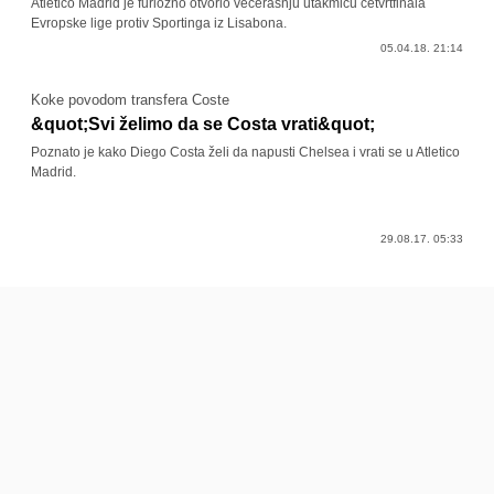
Atletico Madrid je furiozno otvorio večerašnju utakmicu četvrtfinala
Evropske lige protiv Sportinga iz Lisabona.
05.04.18. 21:14
Koke povodom transfera Coste
&quot;Svi želimo da se Costa vrati&quot;
Poznato je kako Diego Costa želi da napusti Chelsea i vrati se u Atletico
Madrid.
29.08.17. 05:33