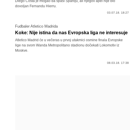
Diego Costa je mogao da spasi Španiju, ali njegov apel nije bio
dovoljan Fernandu Hierru.
03.07.18. 18:27
Fudbaler Atletico Madrida
Koke: Nije istina da nas Evropska liga ne interesuje
Atletico Madrid će u večeras u prvoj utakmici osmine finala Evropske
lige na svom Wanda Metropolitano stadionu dočekati Lokomotiv iz
Moskve.
08.03.18. 17:38