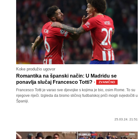
Koke produžio ugovor
Romantika na španski način: U Madridu se
·
ponavlja slučaj Francesco Totti?
ZVANIČNO
Francesco Totti je varao sve djevojke s kojima je bio, osim Rome. To su
njegove riječi. Izgleda da bismo sličnoj fudbalskoj priči mogli svjedočiti u
Španiji.
25.03.24. 21:51