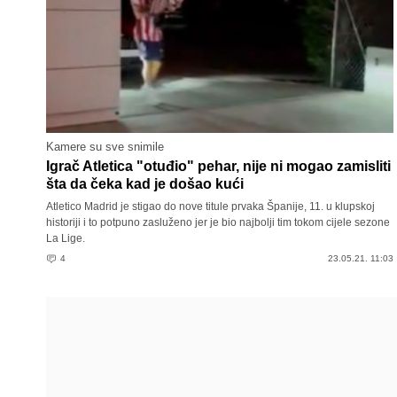
Kamere su sve snimile
Igrač Atletica "otuđio" pehar, nije ni mogao zamisliti
šta da čeka kad je došao kući
Atletico Madrid je stigao do nove titule prvaka Španije, 11. u klupskoj
historiji i to potpuno zasluženo jer je bio najbolji tim tokom cijele sezone
La Lige.
4
23.05.21. 11:03