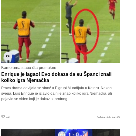
Kamerama slabo šta promakne
Enrique je lagao! Evo dokaza da su Španci znali
koliko igra Njemačka
Prava drama odvijala se sinoć u E grupi Mundijala u Kataru. Nakon
svega, Luis Enrique je izjavio da nije znao koliko igra Njemačka, ali
pojavio se video koji je dokaz suprotnog.
13
02.12.22. 12:29