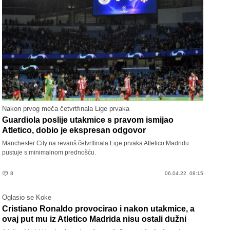
Nakon prvog meča četvrtfinala Lige prvaka
Guardiola poslije utakmice s pravom ismijao
Atletico, dobio je ekspresan odgovor
Manchester City na revanš četvrtfinala Lige prvaka Atletico Madridu
pustuje s minimalnom prednošću.
8
06.04.22. 08:15
Oglasio se Koke
Cristiano Ronaldo provocirao i nakon utakmice, a
ovaj put mu iz Atletico Madrida nisu ostali dužni