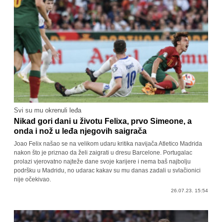
Svi su mu okrenuli leđa
Nikad gori dani u životu Felixa, prvo Simeone, a
onda i nož u leđa njegovih saigrača
Joao Felix našao se na velikom udaru kritika navijača Atletico Madrida
nakon što je priznao da želi zaigrati u dresu Barcelone. Portugalac
prolazi vjerovatno najteže dane svoje karijere i nema baš najbolju
podršku u Madridu, no udarac kakav su mu danas zadali u svlačionici
nije očekivao.
26.07.23. 15:54