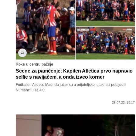
Koke u centru pažnje
Scene za pamćenje: Kapiten Atletica prvo napravio
selfie s navijačem, a onda izveo korner
Fudbaleri Atletico Madrida jučer su u prijateljskoj utakmici pobijedili
Numanciju sa 4:0.
28.07.22. 15:17