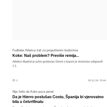
Fudbaler Atletica žali za propuštenim bodovima
Koke: Naš problem? Previše remija...
Atletico Madrid je jučer gostovao Gironi s kojom je remizirao odigravši
1:1.
1
03.12.18. 15:44
Nije želio da Koke puca penal
Da je Hierro poslušao Costu, Španija bi vjerovatno
bila u četvrtfinalu