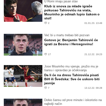
U Romi imaju jasan stav
Klub iz snova za mlade igrače
pokucao Tahiroviću na vrata,
Mourinho je odmah lupio šakom o
stol!
2
01.01.23. 13:49
Već bi u martu trebao biti pozvan
Gotovo je: Benjamin Tahirović će
igrati za Bosnu i Hercegovinu!
17
21.12.22. 19:23
Jose Mourinho mu vjeruje, pružio mu je
šansu i opravdao je očekivanja
Da li će na dresu Tahirovića pisati
BiH ili Švedska: Sve će uskoro biti
jasnije
7
13.12.22. 09:28
Dobio šansu od prve minute i iskoristio na
najbolji način