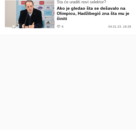
Šta će uraditi novi selektor?
Ako je gledao šta se dešavalo na
Olimpicu, Hadžibegić zna šta mu je
činiti
9
04.01.23. 18:28