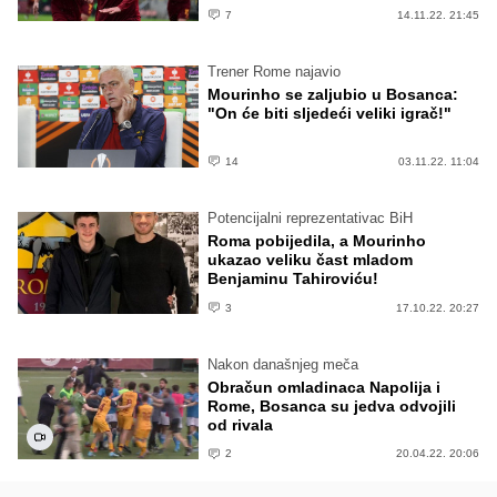
7
14.11.22. 21:45
Trener Rome najavio
Mourinho se zaljubio u Bosanca:
"On će biti sljedeći veliki igrač!"
14
03.11.22. 11:04
Potencijalni reprezentativac BiH
Roma pobijedila, a Mourinho
ukazao veliku čast mladom
Benjaminu Tahiroviću!
3
17.10.22. 20:27
Nakon današnjeg meča
Obračun omladinaca Napolija i
Rome, Bosanca su jedva odvojili
od rivala
2
20.04.22. 20:06