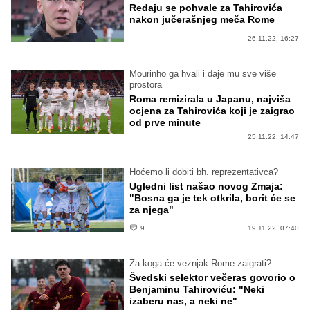
Redaju se pohvale za Tahirovića
nakon jučerašnjeg meča Rome
26.11.22. 16:27
Mourinho ga hvali i daje mu sve više
prostora
Roma remizirala u Japanu, najviša
ocjena za Tahirovića koji je zaigrao
od prve minute
25.11.22. 14:47
Hoćemo li dobiti bh. reprezentativca?
Ugledni list našao novog Zmaja:
"Bosna ga je tek otkrila, borit će se
za njega"
9
19.11.22. 07:40
Za koga će veznjak Rome zaigrati?
Švedski selektor večeras govorio o
Benjaminu Tahiroviću: "Neki
izaberu nas, a neki ne"