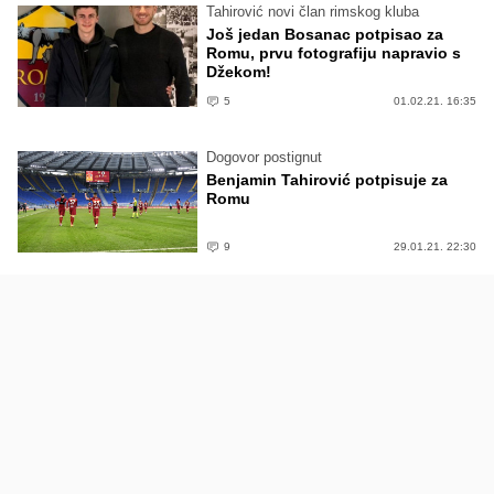
Tahirović novi član rimskog kluba
Još jedan Bosanac potpisao za
Romu, prvu fotografiju napravio s
Džekom!
5
01.02.21. 16:35
Dogovor postignut
Benjamin Tahirović potpisuje za
Romu
9
29.01.21. 22:30