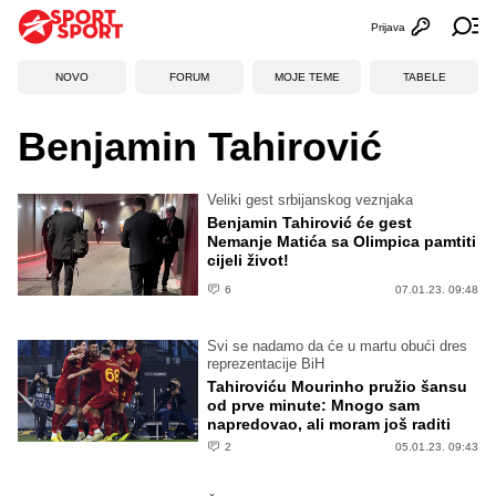
Prijava
Otvori profi
Ot
NOVO
FORUM
MOJE TEME
TABELE
Benjamin Tahirović
Veliki gest srbijanskog veznjaka
Benjamin Tahirović će gest
Nemanje Matića sa Olimpica pamtiti
cijeli život!
6
07.01.23. 09:48
Svi se nadamo da će u martu obući dres
reprezentacije BiH
Tahiroviću Mourinho pružio šansu
od prve minute: Mnogo sam
napredovao, ali moram još raditi
2
05.01.23. 09:43