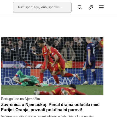
Otvori profil
Pretraga
Otvori
Portugal ide na Njemačku
Završnica u Njemačkoj: Penal drama odlučila meč
Furije i Oranja, poznati polufinalni parovi!
Večeras su odigrane sve revanš utakmice četvrtfinala Lige nacija i