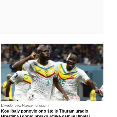
Ekvador pao, Nizozemci sigurni
Koulibaly ponovio ono što je Thuram uradio
Hrvatima i donio prvaku Afrike osminu finala!