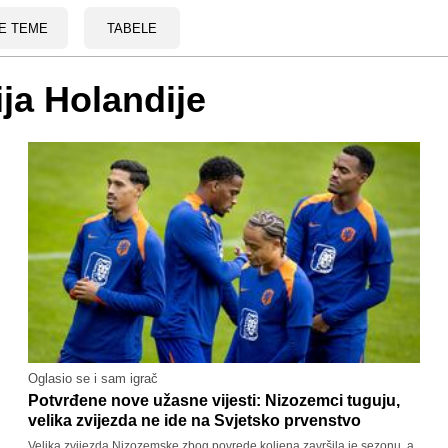
E TEME
TABELE
ja Holandije
Oglasio se i sam igrač
Potvrđene nove užasne vijesti: Nizozemci tuguju,
velika zvijezda ne ide na Svjetsko prvenstvo
Velika zvijezda Nizozemske zbog povrede koljena završila je sezonu, a