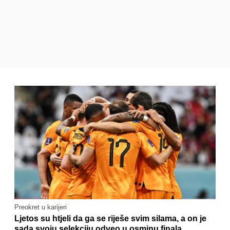
Preokret u karijeri
Ljetos su htjeli da ga se riješe svim silama, a on je
sada svoju selekciju odveo u osminu finala