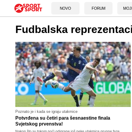
NOVO
FORUM
MOJ
Fudbalska reprezentaci
Poznato je i kada se igraju utakmice
Potvrđena su četiri para šesnaestine finala
Svjetskog prvenstva!
Nakon što su tokom noći odigrane još neke utakmice grupne faze