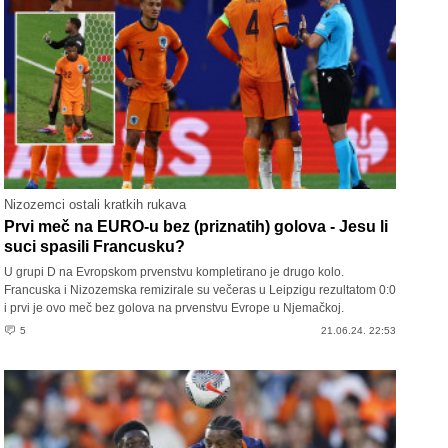
Nizozemci ostali kratkih rukava
Prvi meč na EURO-u bez (priznatih) golova - Jesu li
suci spasili Francusku?
U grupi D na Evropskom prvenstvu kompletirano je drugo kolo.
Francuska i Nizozemska remizirale su večeras u Leipzigu rezultatom 0:0
i prvi je ovo meč bez golova na prvenstvu Evrope u Njemačkoj.
5
21.06.24. 22:53