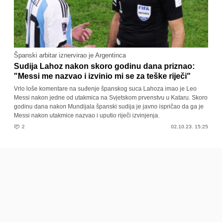
Španski arbitar iznervirao je Argentinca
Sudija Lahoz nakon skoro godinu dana priznao:
"Messi me nazvao i izvinio mi se za teške riječi"
Vrlo loše komentare na suđenje španskog suca Lahoza imao je Leo
Messi nakon jedne od utakmica na Svjetskom prvenstvu u Kataru. Skoro
godinu dana nakon Mundijala španski sudija je javno ispričao da ga je
Messi nakon utakmice nazvao i uputio riječi izvinjenja.
2
02.10.23. 15:25