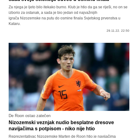
Za njega je ljeto bilo itekako burno. Klub je htio da ga se riješi, no on se
izborio za ostanak, a sada je bio jedan od najvažnijih
igrača Nizozemske na putu do osmine finala Svjetskog prvenstva u
Kataru.
29.11.22. 22:50
De Roon ostao zatečen
Nizozemski veznjak nudio besplatne dresove
navijačima s potpisom - niko nije htio
Reprezentativac Nizozemske Marten de Roon htio je navijačima