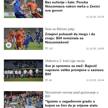
Bez euforije i šale: Poruka
Nizozemaca nakon meča u Zenici
sve govori
11.10.20. 20:25
Nula na Bilinom polju
Zmajevi pokazali da mogu i da
znaju: BiH remizirala sa
Nizozemskom!
107
11.10.20. 19:50
Utakmica 3. kola Lige nacija
Sve je spremno za meč: Bajević
napravio velike promjene u sastavu
BiH
48
11.10.20. 16:34
Nizozemski novinar pred gostovanje u
BiH
"Igramo u zagađenom gradu u
kojem se čini da je vrijeme stalo