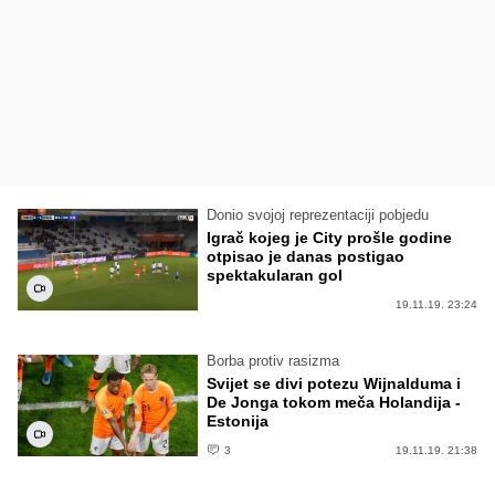
Donio svojoj reprezentaciji pobjedu
Igrač kojeg je City prošle godine
otpisao je danas postigao
spektakularan gol
19.11.19. 23:24
Borba protiv rasizma
Svijet se divi potezu Wijnalduma i
De Jonga tokom meča Holandija -
Estonija
3
19.11.19. 21:38