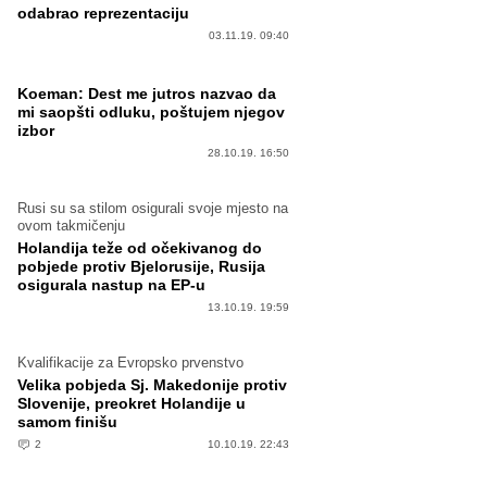
odabrao reprezentaciju
03.11.19. 09:40
Koeman: Dest me jutros nazvao da
mi saopšti odluku, poštujem njegov
izbor
28.10.19. 16:50
Rusi su sa stilom osigurali svoje mjesto na
ovom takmičenju
Holandija teže od očekivanog do
pobjede protiv Bjelorusije, Rusija
osigurala nastup na EP-u
13.10.19. 19:59
Kvalifikacije za Evropsko prvenstvo
Velika pobjeda Sj. Makedonije protiv
Slovenije, preokret Holandije u
samom finišu
2
10.10.19. 22:43