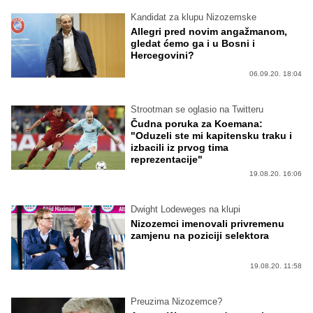
Kandidat za klupu Nizozemske
Allegri pred novim angažmanom,
gledat ćemo ga i u Bosni i
Hercegovini?
06.09.20. 18:04
Strootman se oglasio na Twitteru
Čudna poruka za Koemana:
"Oduzeli ste mi kapitensku traku i
izbacili iz prvog tima
reprezentacije"
19.08.20. 16:06
Dwight Lodeweges na klupi
Nizozemci imenovali privremenu
zamjenu na poziciji selektora
19.08.20. 11:58
Preuzima Nizozemce?