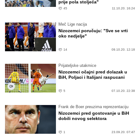
prije pola stoljeća"
45
11.10.20. 16:24
Meč Lige nacija
Nizozemci poručuju: "Sve se vrti
oko nedjelje"
14
09.10.20. 12:18
Prijateljske utakmice
Nizozemci očajni pred dolazak u
BiH, Poljaci i Italijani raspucani
5
07.10.20. 22:38
Frank de Boer preuzima reprezentaciju
Nizozemci pred gostovanje u BiH
dobili novog selektora
1
23.09.20. 07:47