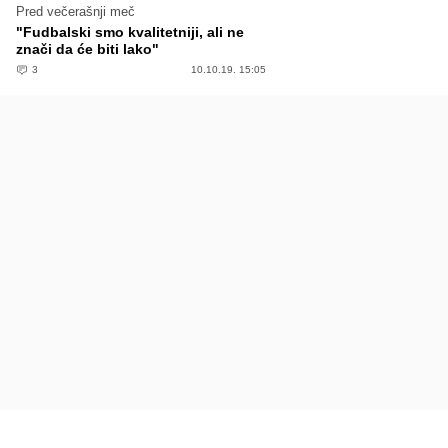
Pred večerašnji meč
"Fudbalski smo kvalitetniji, ali ne
znači da će biti lako"
3
10.10.19. 15:05