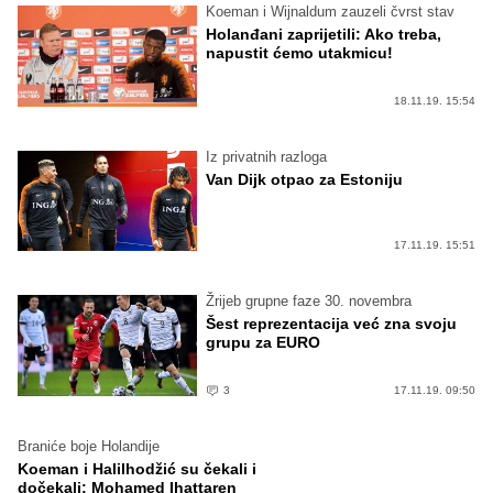
Koeman i Wijnaldum zauzeli čvrst stav
Holanđani zaprijetili: Ako treba,
napustit ćemo utakmicu!
18.11.19. 15:54
Iz privatnih razloga
Van Dijk otpao za Estoniju
17.11.19. 15:51
Žrijeb grupne faze 30. novembra
Šest reprezentacija već zna svoju
grupu za EURO
3
17.11.19. 09:50
Braniće boje Holandije
Koeman i Halilhodžić su čekali i
dočekali: Mohamed Ihattaren