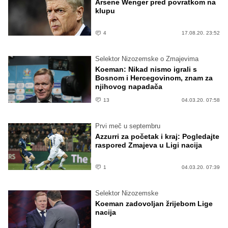
Arsene Wenger pred povratkom na
klupu
4
17.08.20. 23:52
Selektor Nizozemske o Zmajevima
Koeman: Nikad nismo igrali s
Bosnom i Hercegovinom, znam za
njihovog napadača
13
04.03.20. 07:58
Prvi meč u septembru
Azzurri za početak i kraj: Pogledajte
raspored Zmajeva u Ligi nacija
1
04.03.20. 07:39
Selektor Nizozemske
Koeman zadovoljan žrijebom Lige
nacija