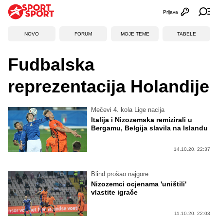
Prijava
Otvori profi
Ot
NOVO
FORUM
MOJE TEME
TABELE
Fudbalska
reprezentacija Holandije
Mečevi 4. kola Lige nacija
Italija i Nizozemska remizirali u
Bergamu, Belgija slavila na Islandu
14.10.20. 22:37
Blind prošao najgore
Nizozemci ocjenama 'uništili'
vlastite igrače
11.10.20. 22:03