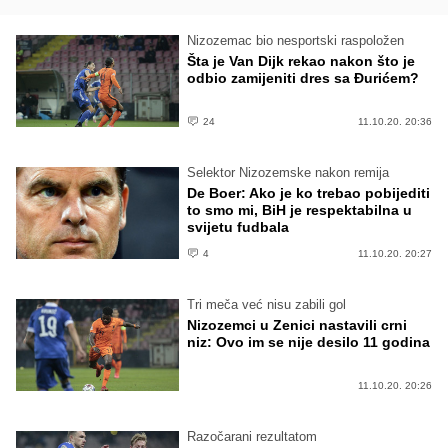
Nizozemac bio nesportski raspoložen
Šta je Van Dijk rekao nakon što je
odbio zamijeniti dres sa Đurićem?
24
11.10.20. 20:36
Selektor Nizozemske nakon remija
De Boer: Ako je ko trebao pobijediti
to smo mi, BiH je respektabilna u
svijetu fudbala
4
11.10.20. 20:27
Tri meča već nisu zabili gol
Nizozemci u Zenici nastavili crni
niz: Ovo im se nije desilo 11 godina
11.10.20. 20:26
Razočarani rezultatom