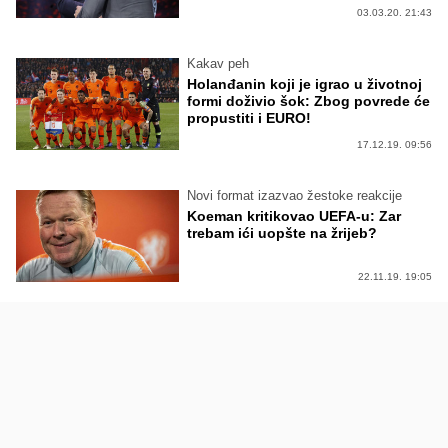
03.03.20. 21:43
Kakav peh
Holanđanin koji je igrao u životnoj
formi doživio šok: Zbog povrede će
propustiti i EURO!
17.12.19. 09:56
Novi format izazvao žestoke reakcije
Koeman kritikovao UEFA-u: Zar
trebam ići uopšte na žrijeb?
22.11.19. 19:05