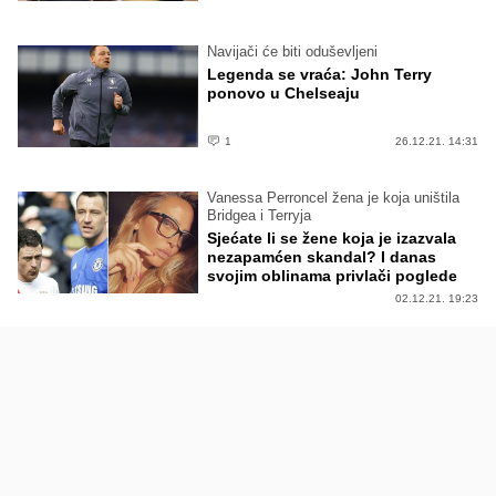
Navijači će biti oduševljeni
Legenda se vraća: John Terry
ponovo u Chelseaju
1
26.12.21. 14:31
Vanessa Perroncel žena je koja uništila
Bridgea i Terryja
Sjećate li se žene koja je izazvala
nezapamćen skandal? I danas
svojim oblinama privlači poglede
02.12.21. 19:23