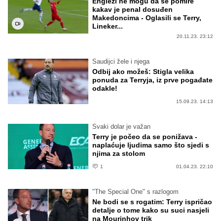
Englezi ne mogu da se pomire
kakav je penal dosuđen
Makedoncima - Oglasili se Terry,
Lineker...
20.11.23. 23:12
Saudijci žele i njega
Odbij ako možeš: Stigla velika
ponuda za Terryja, iz prve pogađate
odakle!
15.09.23. 14:13
Svaki dolar je važan
Terry je počeo da se ponižava -
naplaćuje ljudima samo što sjedi s
njima za stolom
1
01.04.23. 22:10
"The Special One" s razlogom
Ne bodi se s rogatim: Terry ispričao
detalje o tome kako su suci nasjeli
na Mourinhov trik