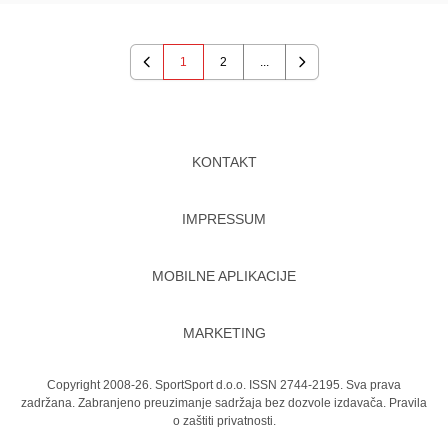
1
2
...
Previous
Next
KONTAKT
IMPRESSUM
MOBILNE APLIKACIJE
MARKETING
Copyright 2008-26. SportSport d.o.o. ISSN 2744-2195. Sva prava
zadržana. Zabranjeno preuzimanje sadržaja bez dozvole izdavača.
Pravila
o zaštiti privatnosti.