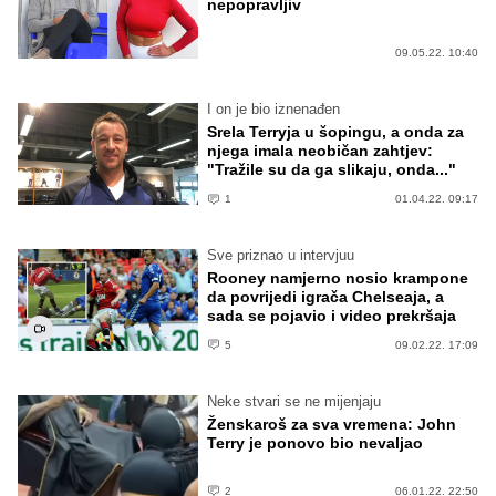
nepopravljiv
09.05.22. 10:40
I on je bio iznenađen
Srela Terryja u šopingu, a onda za
njega imala neobičan zahtjev:
"Tražile su da ga slikaju, onda..."
1
01.04.22. 09:17
Sve priznao u intervjuu
Rooney namjerno nosio krampone
da povrijedi igrača Chelseaja, a
sada se pojavio i video prekršaja
5
09.02.22. 17:09
Neke stvari se ne mijenjaju
Ženskaroš za sva vremena: John
Terry je ponovo bio nevaljao
2
06.01.22. 22:50