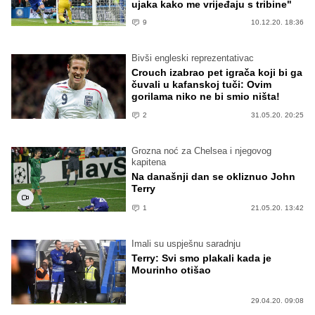
ujaka kako me vrijeđaju s tribine"
9
10.12.20. 18:36
Bivši engleski reprezentativac
Crouch izabrao pet igrača koji bi ga
čuvali u kafanskoj tuči: Ovim
gorilama niko ne bi smio ništa!
2
31.05.20. 20:25
Grozna noć za Chelsea i njegovog
kapitena
Na današnji dan se okliznuo John
Terry
1
21.05.20. 13:42
Imali su uspješnu saradnju
Terry: Svi smo plakali kada je
Mourinho otišao
29.04.20. 09:08