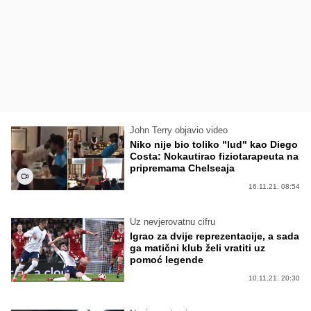
John Terry objavio video
Niko nije bio toliko "lud" kao Diego
Costa: Nokautirao fiziotarapeuta na
pripremama Chelseaja
16.11.21. 08:54
Uz nevjerovatnu cifru
Igrao za dvije reprezentacije, a sada
ga matični klub želi vratiti uz
pomoć legende
10.11.21. 20:30