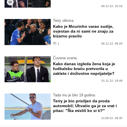
09.12.22. 10:16
Terry otkriva
Kako je Mourinho varao sudije,
svjestan da ni sami ne znaju za
bizarno pravilo
1
08.12.22. 08:20
Čuvena scena
Kako danas izgleda žena koja je
fudbalsku braću pretvorila u
zaklete i doživotne neprijatelje?
01.11.22. 18:48
Tada mu je bilo 19 godina
Terry je bio prisiljen da proda
automobil; Uhvatio ga je za vrat i
pitao: "Šta misliš ko si ti?"
13.09.22. 09:30