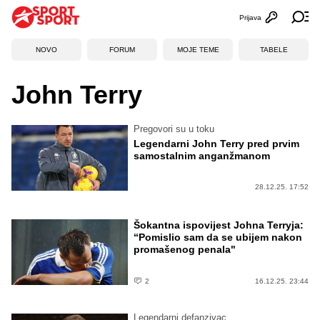
Prijava
Otvori profi
Ot
NOVO
FORUM
MOJE TEME
TABELE
John Terry
Pregovori su u toku
Legendarni John Terry pred prvim
samostalnim anganžmanom
28.12.25. 17:52
Šokantna ispovijest Johna Terryja:
“Pomislio sam da se ubijem nakon
promašenog penala"
2
16.12.25. 23:44
Legendarni defanzivac