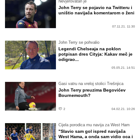
Nevjerovatan je
John Terry se pojavio na Twitteru i
uništio navijača komentarom o ženi
07.11.21. 11:30
John Terry se pohvalio
Legendi Chelseaja na poklon
potpisan dres Cityja: Kakav meč je
odigrao...
05.05.21. 14:51
Gasi vatru na vreloj stolici Trešnjica
John Terry preuzima Begovićev
Bournemouth?
2
04.02.21. 10:26
Cijela porodica mu navija za West Ham
"Slavio sam gol ispred navijača
West Hama, a onda sam vidio oca i