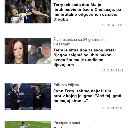
Terry tek sada čuo šta je
Ibrahimović pričao o Chelseaju, pa
mu brutalno odgovorio i označio
Drogbu
12.10.24. 21:00
Život okončao sa 24 godine i to
vješanjem
Terry je sitna riba za svog brata:
Njegov saigrač se ubio nakon
svega šta mu je uradio sa
djevojkom
19.12.23. 14:18
Prilikom žrijeba
John Terry izabrao najteži tim
protiv kojeg je igrao: "Još taj igrač
na mojoj strani..."
18.12.23. 13:00
Procijenite sami