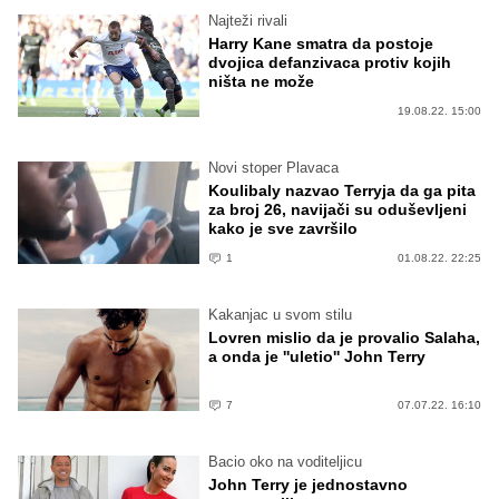
Najteži rivali
Harry Kane smatra da postoje
dvojica defanzivaca protiv kojih
ništa ne može
19.08.22. 15:00
Novi stoper Plavaca
Koulibaly nazvao Terryja da ga pita
za broj 26, navijači su oduševljeni
kako je sve završilo
1
01.08.22. 22:25
Kakanjac u svom stilu
Lovren mislio da je provalio Salaha,
a onda je ''uletio'' John Terry
7
07.07.22. 16:10
Bacio oko na voditeljicu
John Terry je jednostavno