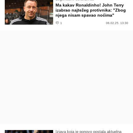
Ma kakav Ronaldinho! John Terry
izabrao najtežeg protivnika: "Zbog
njega nisam spavao noćima"
1
06.02.25. 13:30
Izjava koja je ponovo postala aktuelna