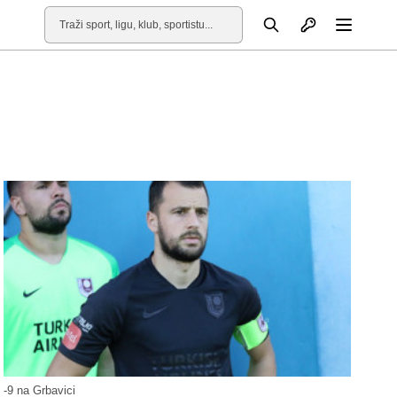
Otvori profil
Pretraga
Otvori
-9 na Grbavici