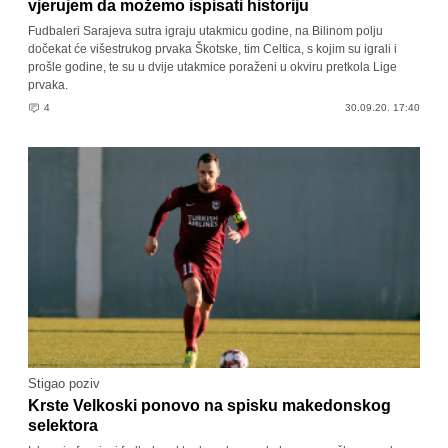
vjerujem da možemo ispisati historiju
Fudbaleri Sarajeva sutra igraju utakmicu godine, na Bilinom polju
dočekat će višestrukog prvaka Škotske, tim Celtica, s kojim su igrali i
prošle godine, te su u dvije utakmice poraženi u okviru pretkola Lige
prvaka.
4
30.09.20. 17:40
Stigao poziv
Krste Velkoski ponovo na spisku makedonskog
selektora