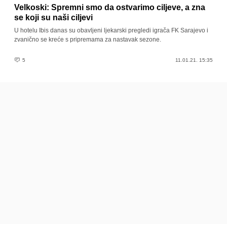
Velkoski: Spremni smo da ostvarimo ciljeve, a zna
se koji su naši ciljevi
U hotelu Ibis danas su obavljeni ljekarski pregledi igrača FK Sarajevo i
zvanično se kreće s pripremama za nastavak sezone.
5
11.01.21. 15:35