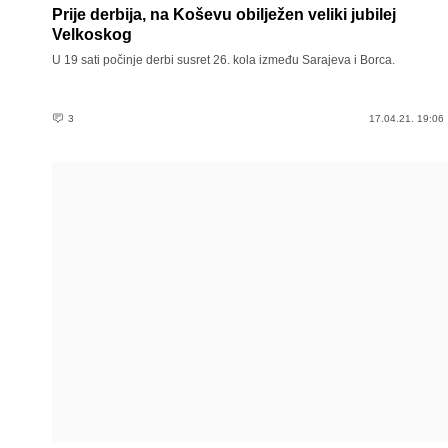
Prije derbija, na Koševu obilježen veliki jubilej
Velkoskog
U 19 sati počinje derbi susret 26. kola između Sarajeva i Borca.
3
17.04.21. 19:06