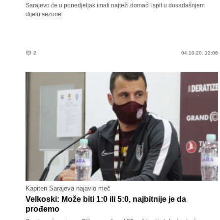
Sarajevo će u ponedjeljak imati najteži domaći ispit u dosadašnjem
dijelu sezone.
2
04.10.20. 12:06
Kapiten Sarajeva najavio meč
Velkoski: Može biti 1:0 ili 5:0, najbitnije je da
prođemo