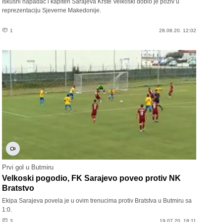
Iskusni napadač i kapiten Sarajeva Krste Velkoski dobio je poziv u
reprezentaciju Sjeverne Makedonije.
1
28.08.20. 12:02
Prvi gol u Butmiru
Velkoski pogodio, FK Sarajevo poveo protiv NK
Bratstvo
Ekipa Sarajeva povela je u ovim trenucima protiv Bratstva u Butmiru sa
1:0.
3
19.07.20. 18:11