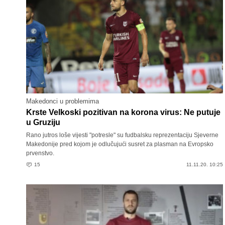
Makedonci u problemima
Krste Velkoski pozitivan na korona virus: Ne putuje
u Gruziju
Rano jutros loše vijesti "potresle" su fudbalsku reprezentaciju Sjeverne
Makedonije pred kojom je odlučujući susret za plasman na Evropsko
prvenstvo.
15
11.11.20. 10:25