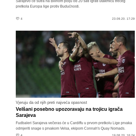
Sarajevo će sutra na Bilinom polju od 20 sati igrati utakmicu trećeg
pretkola Europa lige protiv Budućnosti.
4
23.09.20. 17:29
Vjeruju da od njih preti najveća opasnost
Velšani posebno upozoravaju na trojicu igrača
Sarajeva
Fudbaleri Sarajeva večeras će u Cardiffu u prvom pretkolu Lige prvaka
odmjeriti snage s prvakom Velsa, ekipom Connah's Quay Nomads.
4
19.08.20. 16:24