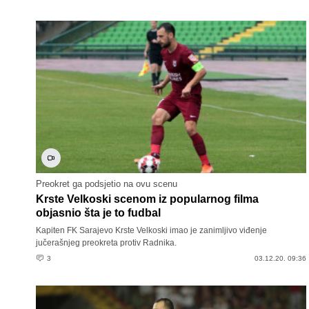
Preokret ga podsjetio na ovu scenu
Krste Velkoski scenom iz popularnog filma
objasnio šta je to fudbal
Kapiten FK Sarajevo Krste Velkoski imao je zanimljivo viđenje
jučerašnjeg preokreta protiv Radnika.
3
03.12.20. 09:36