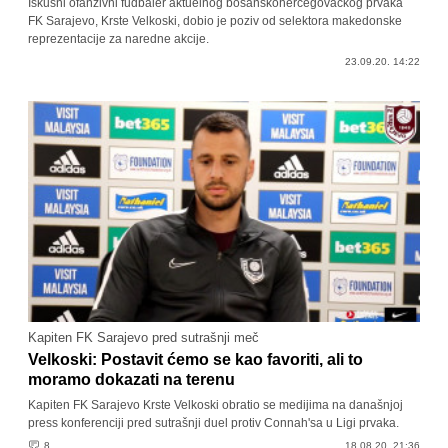
Iskusni ofanzivni fudbaler aktuelnog bosanskohercegovačkog prvaka
FK Sarajevo, Krste Velkoski, dobio je poziv od selektora makedonske
reprezentacije za naredne akcije.
23.09.20. 14:22
Kapiten FK Sarajevo pred sutrašnji meč
Velkoski: Postavit ćemo se kao favoriti, ali to
moramo dokazati na terenu
Kapiten FK Sarajevo Krste Velkoski obratio se medijima na današnjoj
press konferenciji pred sutrašnji duel protiv Connah'sa u Ligi prvaka.
8
18.08.20. 21:36