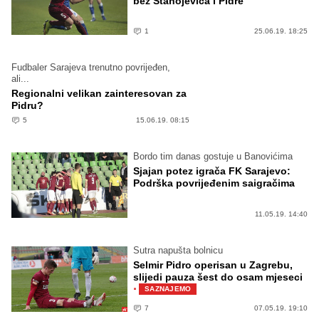
bez Stanojevića i Pidre
1
25.06.19. 18:25
Fudbaler Sarajeva trenutno povrijeđen,
ali...
Regionalni velikan zainteresovan za
Pidru?
5
15.06.19. 08:15
Bordo tim danas gostuje u Banovićima
Sjajan potez igrača FK Sarajevo:
Podrška povrijeđenim saigračima
11.05.19. 14:40
Sutra napušta bolnicu
Selmir Pidro operisan u Zagrebu,
slijedi pauza šest do osam mjeseci
·
SAZNAJEMO
7
07.05.19. 19:10