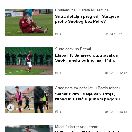
Problemi za Husrefa Musemića
Sutra detaljni pregledi, Sarajevo
protiv Širokog bez Pidre?
4
11.04.19. 21:33
Sutra derbi na Pecari
Ekipa FK Sarajevo otputovala u
Široki, među putnicima i Pidro
1
09.03.19. 12:47
Atmosfera za poželjeti u Bordo taboru
Selmir Pidro i dalje van stroja,
Nihad Mujakić u punom pogonu
4
05.03.19. 14:41
Mladi fudbaler van terena