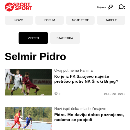
Prijava
Otvori profi
Ot
NOVO
FORUM
MOJE TEME
TABELE
VIJESTI
STATISTIKA
Selmir Pidro
Ovaj put nema Fanima
Ko je iz FK Sarajevo najviše
pretrčao protiv NK Široki Brijeg?
9
19.10.20. 15:12
Novi ispit čeka mlade Zmajeve
Pidro: Moldaviju dobro poznajemo,
nadamo se pobjedi