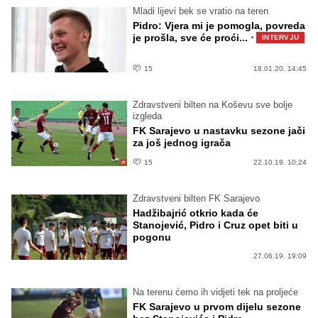
Mladi lijevi bek se vratio na teren
Pidro: Vjera mi je pomogla, povreda
·
je prošla, sve će proći...
INTERVJU
15
18.01.20. 14:45
Zdravstveni bilten na Koševu sve bolje
izgleda
FK Sarajevo u nastavku sezone jači
za još jednog igrača
15
22.10.19. 10:24
Zdravstveni bilten FK Sarajevo
Hadžibajrić otkrio kada će
Stanojević, Pidro i Cruz opet biti u
pogonu
27.06.19. 19:09
Na terenu ćemo ih vidjeti tek na proljeće
FK Sarajevo u prvom dijelu sezone