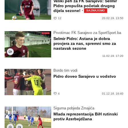
Veliki peh za FK Sarajevo: Selmir
Pidro propušta početak drugog
·
dijela sezone!
SAZNAJEMO
12
20.02.19. 13:50
Prvotimac FK Sarajevo za SportSport.ba
Selmir Pidro: Astana je dobra
provjera za nas, spremni smo za
nastavak sezone
11.02.19. 17:20
Bordo tim vodi
Pidro doveo Sarajevo u vodstvo
4
01.12.18. 16:40
Sigurna pobjeda Zmajića
Mlada reprezentacija BiH rutinski
protiv Azerbejdžana