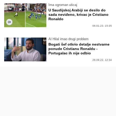
Ima ogroman uticaj
U Saudijskoj Arabiji se desilo do
sada neviđeno, krivac je Cristiano
Ronaldo
06.01.23. 15:35
Al Hilal imao drugi problem
Bogati šef otkrio detalje nestvarne
ponude Cristianu Ronaldu -
Portugalac ih nije odbio
28.09.22. 12:34