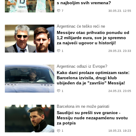
s najboljim svih vremena?
7
30.05.23. 12:55
Argentinac će teško reći ne
Messijev otac prihvatio ponudu od
1,2 milijarde eura, sve je spremno
za najveći ugovor u historiji!
1
29.05.23. 23:33
Argentinac odlazi iz Evrope?
Kako dani prolaze optimizam raste:
Barcelona izvisila, drugi klub
ubijeđen da je "završio" Messija!
1
24.05.23. 23:05
Barcelona im ne može parirati
Saudijci su prešli sve granice -
Messiju nude nezapamćenu svotu
za potpis
1
18.05.23. 19:23