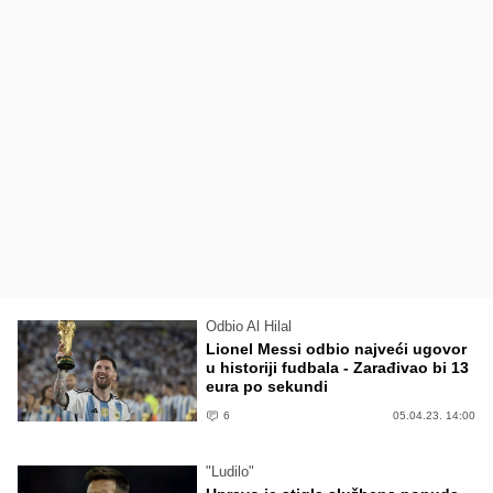
Odbio Al Hilal
Lionel Messi odbio najveći ugovor
u historiji fudbala - Zarađivao bi 13
eura po sekundi
6
05.04.23. 14:00
"Ludilo"