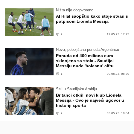
Ništa nije dogovoreno
Al Hilal saopštio kako stoje stvari s
potpisom Lionela Messija
2
12.05.23. 17:25
Nova, poboljšana ponuda Argentincu
Ponuda od 400 miliona eura
sklonjena sa stola - Saudijci
Messiju nude 'bolesnu' cifru
1
09.05.23. 08:20
Seli u Saudijsku Arabiju
Britanci otkrili novi klub Lionela
Messija - Ovo je najveći ugovor u
historiji sporta
9
03.05.23. 18:04