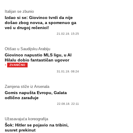
Italijan se zbunio
Izdao si se: Giovinco tvrdi da nije
došao zbog novca, a spomenuo ga
već u drugoj rečenici!
21.02.19. 15:25
Otišao u Saudijsku Arabiju
Giovinco napustio MLS ligu, u Al
Hilalu dobio fantastičan ugovor
·
ZVANIČNO
31.01.19. 08:24
Zamjena stiže iz Arsenala
Gomis napušta Evropu, Galata
odlično zarađuje
22.08.18. 22:11
Užasavajuća koreografija
Šok: Hitler se pojavio na tribini,
susret prekinut