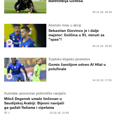
Bafetimbija Gomisa
30.12.19. 20:34
Atomski mrav u akciji
Sebastian Giovinco je i dalje
majstor: Golčina u 91. minuti za
"spas"!
26.12.19. 20:42
Svjetsko klupsko prvenstvo
Gomis čarolijom odveo Al Hilal u
polufinale
14.12.19. 17:01
Australac provocirao protivničke navijače
Miloš Degenek umalo linčovan u
Saudijskoj Arabiji: Bijesni navijači
ga gađali flašama i cipelama
1
22.02.19. 11:55