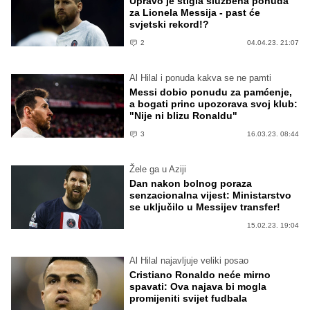
Upravo je stigla službena ponuda
za Lionela Messija - past će
svjetski rekord!?
2
04.04.23. 21:07
Al Hilal i ponuda kakva se ne pamti
Messi dobio ponudu za pamćenje,
a bogati princ upozorava svoj klub:
"Nije ni blizu Ronaldu"
3
16.03.23. 08:44
Žele ga u Aziji
Dan nakon bolnog poraza
senzacionalna vijest: Ministarstvo
se uključilo u Messijev transfer!
15.02.23. 19:04
Al Hilal najavljuje veliki posao
Cristiano Ronaldo neće mirno
spavati: Ova najava bi mogla
promijeniti svijet fudbala