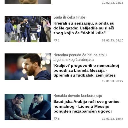
10.02.23. 23:15
Sada ih čeka finale
Kreirali su senzaciju, a onda su
došle gazde: Uslijedile su riječi
zbog kojih će "dobiti krila"
1
08.02.23. 08:15
Nerealna ponuda će biti na stolu
argentinskog čarobnjaka
'Kraljevi' progovorili o nemoralnoj
ponudi za Lionela Messija -
Spremili su fudbalski zemljotres
12.01.23. 23:27
Ronaldu dovode konkurenciju
Saudijska Arabija ruši sve granice
normalnog - Lionelu Messiju
ponuđen nezapamćen ugovor
6
12.01.23. 15:44