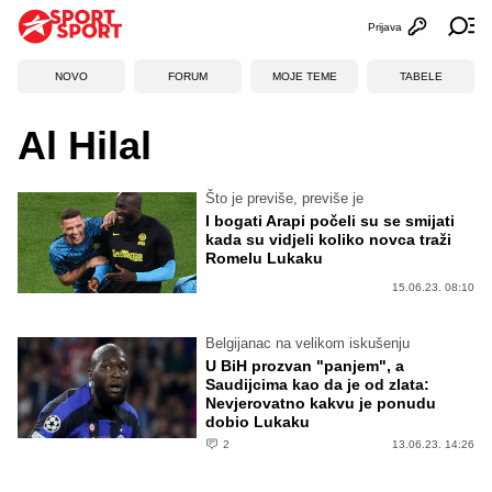
Prijava
Otvori profi
Ot
NOVO
FORUM
MOJE TEME
TABELE
Al Hilal
Što je previše, previše je
I bogati Arapi počeli su se smijati
kada su vidjeli koliko novca traži
Romelu Lukaku
15.06.23. 08:10
Belgijanac na velikom iskušenju
U BiH prozvan "panjem", a
Saudijcima kao da je od zlata:
Nevjerovatno kakvu je ponudu
dobio Lukaku
2
13.06.23. 14:26