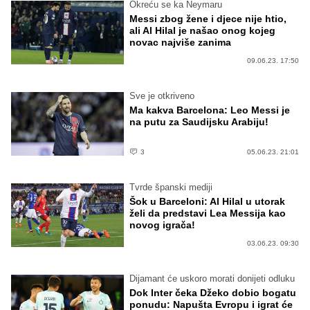
Okreću se ka Neymaru
Messi zbog žene i djece nije htio,
ali Al Hilal je našao onog kojeg
novac najviše zanima
09.06.23. 17:50
Sve je otkriveno
Ma kakva Barcelona: Leo Messi je
na putu za Saudijsku Arabiju!
3
05.06.23. 21:01
Tvrde španski mediji
Šok u Barceloni: Al Hilal u utorak
želi da predstavi Lea Messija kao
novog igrača!
03.06.23. 09:30
Dijamant će uskoro morati donijeti odluku
Dok Inter čeka Džeko dobio bogatu
ponudu: Napušta Evropu i igrat će