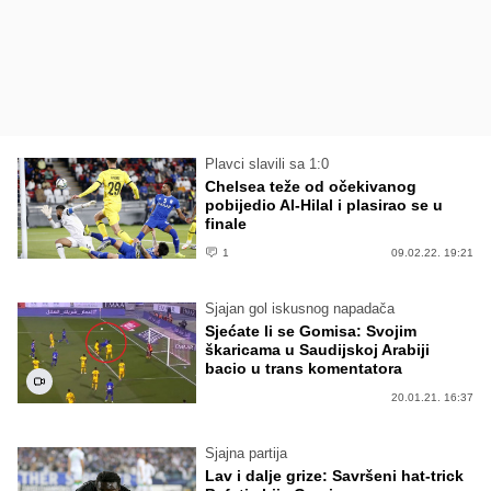
Plavci slavili sa 1:0
Chelsea teže od očekivanog
pobijedio Al-Hilal i plasirao se u
finale
1
09.02.22. 19:21
Sjajan gol iskusnog napadača
Sjećate li se Gomisa: Svojim
škaricama u Saudijskoj Arabiji
bacio u trans komentatora
20.01.21. 16:37
Sjajna partija
Lav i dalje grize: Savršeni hat-trick