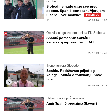
učinku
Slobodine nade gaze sve pred
sobom, Spahić ponosan: Vjerujem
·
u sebe i ove momke!
INTERVJU
1
06.09.20. 14:03
Obavlja ulogu trenera juniora FK Sloboda
Spahić pomoćnik Šabiću u
kadetskoj reprezentaciji BiH
22.12.19. 12:40
Trener juniora Slobode
Spahić: Podržavam prijedlog
kolege Joldića o formiranju nove
lige
02.08.19. 13:22
Uskoro na klupi Živiničana
Amir Spahić preuzima Slaven?