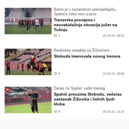
Burno je u tuzlanskom premijerligašu,
Spahića čeka novi izazov
Trenerska promjena i
nesvakidašnja situacija jučer na
Tušnju
2
25.03.22. 08:02
Raskinuta saradnja sa Žižovićem
Sloboda imenovala novog trenera
8
24.03.22. 19:08
Danas će Spahić voditi trening
Spahić preuzima Slobodu, večeras
sastanak Žižovića i čelnih ljudi
kluba
8
24.03.22. 12:21