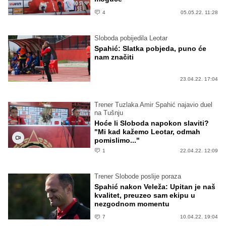
4
05.05.22. 11:28
Sloboda pobijedila Leotar
Spahić: Slatka pobjeda, puno će
nam značiti
23.04.22. 17:04
Trener Tuzlaka Amir Spahić najavio duel
na Tušnju
Hoće li Sloboda napokon slaviti?
"Mi kad kažemo Leotar, odmah
pomislimo..."
1
22.04.22. 12:09
Trener Slobode poslije poraza
Spahić nakon Veleža: Upitan je naš
kvalitet, preuzeo sam ekipu u
nezgodnom momentu
7
10.04.22. 19:04