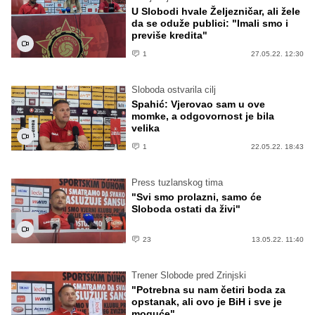
U Slobodi hvale Željezničar, ali žele
da se oduže publici: "Imali smo i
previše kredita"
1
27.05.22. 12:30
Sloboda ostvarila cilj
Spahić: Vjerovao sam u ove
momke, a odgovornost je bila
velika
1
22.05.22. 18:43
Press tuzlanskog tima
"Svi smo prolazni, samo će
Sloboda ostati da živi"
23
13.05.22. 11:40
Trener Slobode pred Zrinjski
"Potrebna su nam četiri boda za
opstanak, ali ovo je BiH i sve je
moguće"