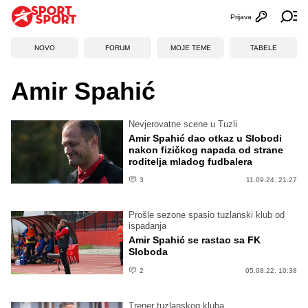
Prijava
Otvori profi
Ot
NOVO
FORUM
MOJE TEME
TABELE
Amir Spahić
Nevjerovatne scene u Tuzli
Amir Spahić dao otkaz u Slobodi
nakon fizičkog napada od strane
roditelja mladog fudbalera
3
11.09.24. 21:27
Prošle sezone spasio tuzlanski klub od
ispadanja
Amir Spahić se rastao sa FK
Sloboda
2
05.08.22. 10:38
Trener tuzlanskog kluba