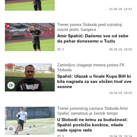
21.06.19. 14:47
Trener juniora Slobode pred sutrašnji
susret protiv Sarajeva
Amir Spahić: Daćemo sve od sebe
da pehar donesemo u Tuzlu
2
06.05.19. 19:50
Zanimljivo izlaganje trenera juniora FK
Sloboda
Spahić: Ulazak u finale Kupa BiH bi
bila nagrada za sav uložen trud ove
sezone
16.04.19. 19:25
Trener juniorskog sastava Slobode Amir
Spahić nametnuo je žestok tempo
U Slobodi ne brinu za budućnost:
Spahić posložio kockice, mlade
nade sjajno rade
3
16.04.19. 18:14