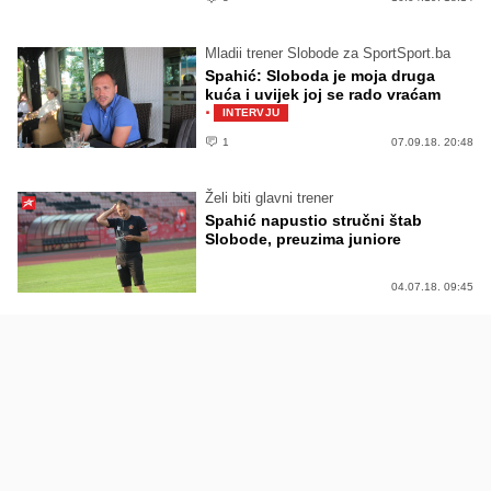
Mladii trener Slobode za SportSport.ba
Spahić: Sloboda je moja druga
kuća i uvijek joj se rado vraćam
·
INTERVJU
1
07.09.18. 20:48
Želi biti glavni trener
Spahić napustio stručni štab
Slobode, preuzima juniore
04.07.18. 09:45