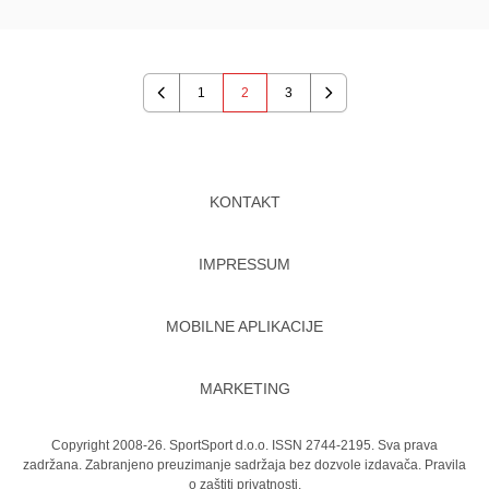
1
2
3
Previous
Next
KONTAKT
IMPRESSUM
MOBILNE APLIKACIJE
MARKETING
Copyright 2008-26. SportSport d.o.o. ISSN 2744-2195. Sva prava
zadržana. Zabranjeno preuzimanje sadržaja bez dozvole izdavača.
Pravila
o zaštiti privatnosti.