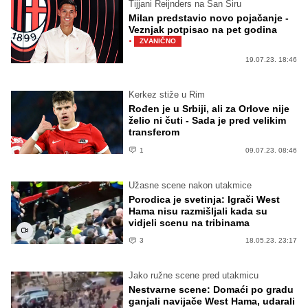
Tijjani Reijnders na San Siru
Milan predstavio novo pojačanje -
Veznjak potpisao na pet godina
·
ZVANIČNO
19.07.23. 18:46
Kerkez stiže u Rim
Rođen je u Srbiji, ali za Orlove nije
želio ni čuti - Sada je pred velikim
transferom
1
09.07.23. 08:46
Užasne scene nakon utakmice
Porodica je svetinja: Igrači West
Hama nisu razmišljali kada su
vidjeli scenu na tribinama
3
18.05.23. 23:17
Jako ružne scene pred utakmicu
Nestvarne scene: Domaći po gradu
ganjali navijače West Hama, udarali