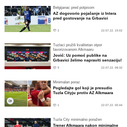
Belgijanac pred potpisom
AZ dogovorio pojačanje iz Intera
pred gostovanje na Grbavici
2
22.07.22. 15:02
Tuzlaci pružili kvalitetan otpor
favorizovanom Alkmaaru
Jović: Uz pomoć publike na
Grbavici želimo napraviti senzaciju!
5
22.07.22. 09:32
Minimalan poraz
Pogledajte gol koji je presudio
Tuzla Cityju protiv AZ Alkmaara
1
22.07.22. 00:44
Tuzla City minimalno poražen
Trener Alkmaara nakon minimalne