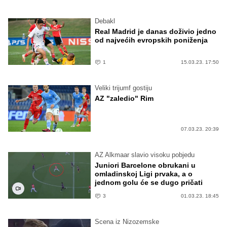
Debakl
Real Madrid je danas doživio jedno
od najvećih evropskih poniženja
1
15.03.23. 17:50
Veliki trijumf gostiju
AZ "zaledio" Rim
07.03.23. 20:39
AZ Alkmaar slavio visoku pobjedu
Juniori Barcelone obrukani u
omladinskoj Ligi prvaka, a o
jednom golu će se dugo pričati
3
01.03.23. 18:45
Scena iz Nizozemske