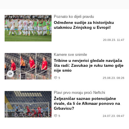
Poznato ko dijeli pravdu
Određene sudije za historijsku
utakmicu Zrinjskog u Evropi!
20.09.23. 11:47
Kamere sve snimile
Tribine u nevjerici gledale navijača
šta radi: Zavukao je ruku tamo gdje
nije smio
5
25.08.23. 08:26
Plavi prvo moraju proći Neftchi
Željezničar saznao potencijalne
rivale, da li će Alkmaar ponovo na
Grbavicu?
5
24.07.23. 09:47