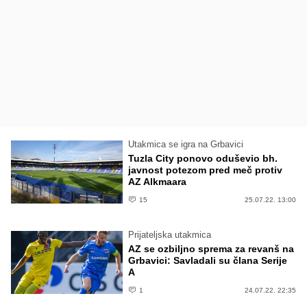
Utakmica se igra na Grbavici
Tuzla City ponovo oduševio bh.
javnost potezom pred meč protiv
AZ Alkmaara
15
25.07.22. 13:00
Prijateljska utakmica
AZ se ozbiljno sprema za revanš na
Grbavici: Savladali su člana Serije
A
1
24.07.22. 22:35