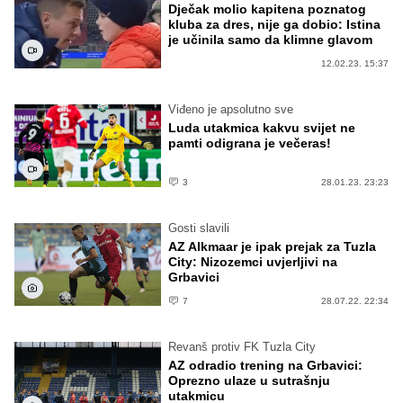
Dječak molio kapitena poznatog
kluba za dres, nije ga dobio: Istina
je učinila samo da klimne glavom
12.02.23. 15:37
Viđeno je apsolutno sve
Luda utakmica kakvu svijet ne
pamti odigrana je večeras!
3
28.01.23. 23:23
Gosti slavili
AZ Alkmaar je ipak prejak za Tuzla
City: Nizozemci uvjerljivi na
Grbavici
7
28.07.22. 22:34
Revanš protiv FK Tuzla City
AZ odradio trening na Grbavici:
Oprezno ulaze u sutrašnju
utakmicu