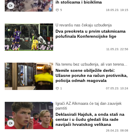
ih stolicama i biciklima
5
18.05.23. 19:15
U revanšu nas čekaju uzbuđenja
Dva preokreta u prvim utakmicama
polufinala Konferencijske lige
11.05.23. 22:56
Na terenu bez uzbuđenja, ali van terena...
Nemile scene obilježile derbi:
Užasne poruke na račun protivnika,
policija odmah reagovala
1
07.05.23. 10:24
Igrači AZ Alkmaara će taj dan zauvijek
pamtiti
Deklasirali Hajduk, a onda stali na
centar i u čudu gledali šta rade
navijači hrvatskog velikana
26.04.23. 08:08