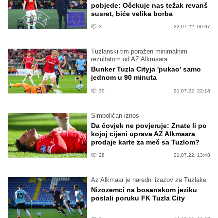
pobjede: Očekuje nas težak revanš
susret, biće velika borba
3
22.07.22. 00:07
Tuzlanski tim poražen minimalnim
rezultatom od AZ Alkmaara
Bunker Tuzla Cityja 'pukao' samo
jednom u 90 minuta
30
21.07.22. 22:18
Simboličan iznos
Da čovjek ne povjeruje: Znate li po
kojoj cijeni uprava AZ Alkmaara
prodaje karte za meč sa Tuzlom?
28
21.07.22. 13:48
Az Alkmaar je naredni izazov za Tuzlake
Nizozemci na bosanskom jeziku
poslali poruku FK Tuzla City