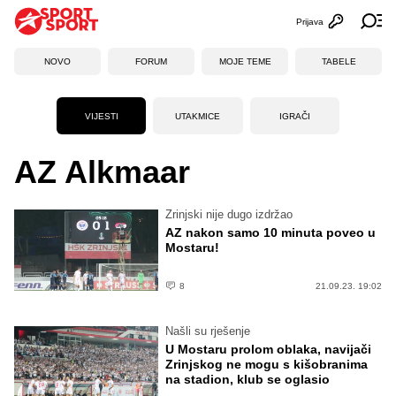
Prijava
Otvori profi
Ot
NOVO
FORUM
MOJE TEME
TABELE
VIJESTI
UTAKMICE
IGRAČI
AZ Alkmaar
Zrinjski nije dugo izdržao
AZ nakon samo 10 minuta poveo u
Mostaru!
8
21.09.23. 19:02
Našli su rješenje
U Mostaru prolom oblaka, navijači
Zrinjskog ne mogu s kišobranima
na stadion, klub se oglasio