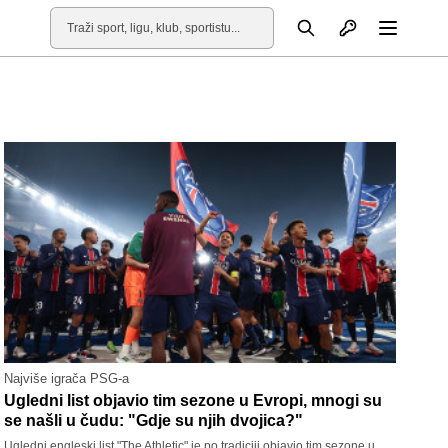
Otvori profil
Pretraga
Otvori
Najviše igrača PSG-a
Ugledni list objavio tim sezone u Evropi, mnogi su
se našli u čudu: "Gdje su njih dvojica?"
Ugledni engleski list "The Athletic" je po tradiciji objavio tim sezone u