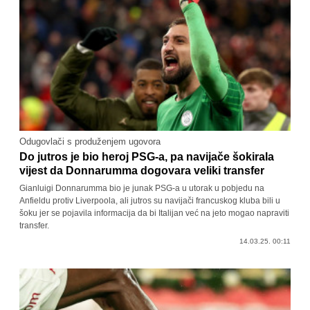
Odugovlači s produženjem ugovora
Do jutros je bio heroj PSG-a, pa navijače šokirala
vijest da Donnarumma dogovara veliki transfer
Gianluigi Donnarumma bio je junak PSG-a u utorak u pobjedu na
Anfieldu protiv Liverpoola, ali jutros su navijači francuskog kluba bili u
šoku jer se pojavila informacija da bi Italijan već na jeto mogao napraviti
transfer.
14.03.25. 00:11