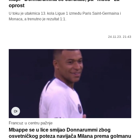
oprost
U toku je utakmica 13. kola Ligue 1 između Paris Saint-Germaina i
Monaca, a trenutno je rezultat 1:1.
24.11.23. 21:43
Francuz u centru pažnje
Mbappe se u lice smijao Donnarummi zbog
osvetničkog poteza navijača Milana prema golmanu