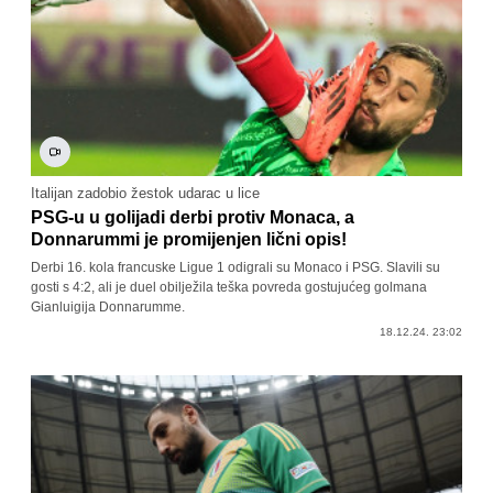
Italijan zadobio žestok udarac u lice
PSG-u u golijadi derbi protiv Monaca, a
Donnarummi je promijenjen lični opis!
Derbi 16. kola francuske Ligue 1 odigrali su Monaco i PSG. Slavili su
gosti s 4:2, ali je duel obilježila teška povreda gostujućeg golmana
Gianluigija Donnarumme.
18.12.24. 23:02