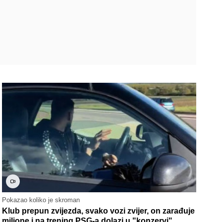
Pokazao koliko je skroman
Klub prepun zvijezda, svako vozi zvijer, on zarađuje
milione i na trening PSG-a dolazi u "konzervi"