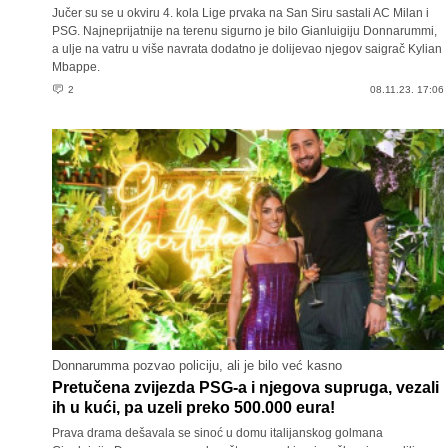
Jučer su se u okviru 4. kola Lige prvaka na San Siru sastali AC Milan i
PSG. Najneprijatnije na terenu sigurno je bilo Gianluigiju Donnarummi,
a ulje na vatru u više navrata dodatno je dolijevao njegov saigrač Kylian
Mbappe.
2
08.11.23. 17:06
Donnarumma pozvao policiju, ali je bilo već kasno
Pretučena zvijezda PSG-a i njegova supruga, vezali
ih u kući, pa uzeli preko 500.000 eura!
Prava drama dešavala se sinoć u domu italijanskog golmana