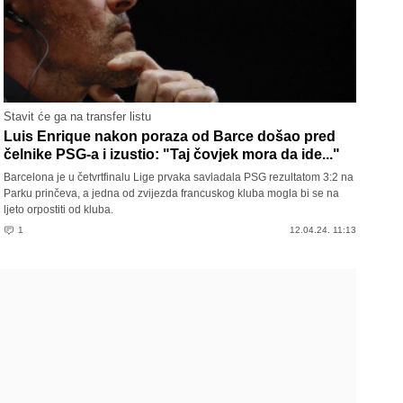
Stavit će ga na transfer listu
Luis Enrique nakon poraza od Barce došao pred
čelnike PSG-a i izustio: "Taj čovjek mora da ide..."
Barcelona je u četvrtfinalu Lige prvaka savladala PSG rezultatom 3:2 na
Parku prinčeva, a jedna od zvijezda francuskog kluba mogla bi se na
ljeto orpostiti od kluba.
1
12.04.24. 11:13