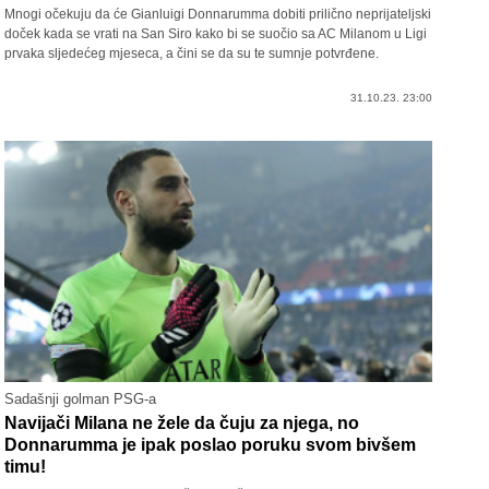
Mnogi očekuju da će Gianluigi Donnarumma dobiti prilično neprijateljski
doček kada se vrati na San Siro kako bi se suočio sa AC Milanom u Ligi
prvaka sljedećeg mjeseca, a čini se da su te sumnje potvrđene.
31.10.23. 23:00
Sadašnji golman PSG-a
Navijači Milana ne žele da čuju za njega, no
Donnarumma je ipak poslao poruku svom bivšem
timu!