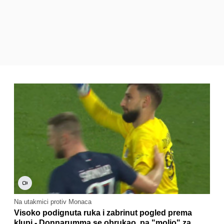
Na utakmici protiv Monaca
Visoko podignuta ruka i zabrinut pogled prema
klupi - Donnarumma se obrukao, pa "molio" za