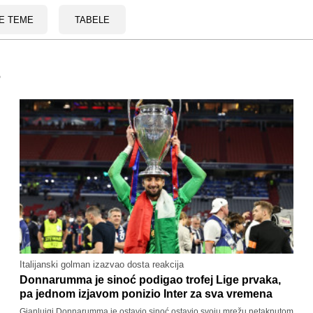
E TEME
TABELE
Italijanski golman izazvao dosta reakcija
Donnarumma je sinoć podigao trofej Lige prvaka,
pa jednom izjavom ponizio Inter za sva vremena
Gianluigi Donnarumma je ostavio sinoć ostavio svoju mrežu netaknutom