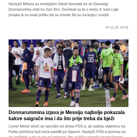
Navijači Milana su nestrpljivo čekali trenutak da se Gianuligi
Donnarumma vrati na San Siro. Dočekali su to u meču 4. kola Lige
prvaka te su imali priliku da se osvete što su na kraju i uradili.
07.11.23. 23:25
Donnarummina izjava je Messiju najbolje pokazala
kakve saigrače ima i da što prije treba da bježi
Lionel Messi sinoć se oprostio od dresa PSG-a, ali zadnju utakmicu na
Parku prinčeva baš neće pamtiti po lijepom. Navijači PSG-a ponovo su