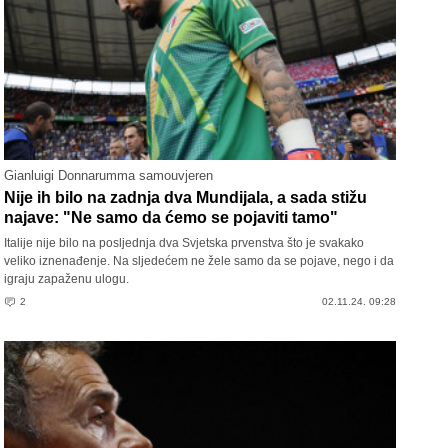
Gianluigi Donnarumma samouvjeren
Nije ih bilo na zadnja dva Mundijala, a sada stižu
najave: "Ne samo da ćemo se pojaviti tamo"
Italije nije bilo na posljednja dva Svjetska prvenstva što je svakako
veliko iznenađenje. Na sljedećem ne žele samo da se pojave, nego i da
igraju zapaženu ulogu.
2
02.11.24. 09:28