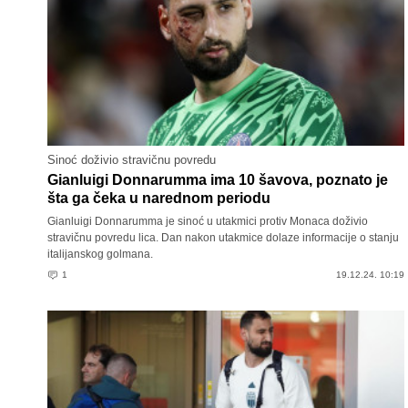
Sinoć doživio stravičnu povredu
Gianluigi Donnarumma ima 10 šavova, poznato je
šta ga čeka u narednom periodu
Gianluigi Donnarumma je sinoć u utakmici protiv Monaca doživio
stravičnu povredu lica. Dan nakon utakmice dolaze informacije o stanju
italijanskog golmana.
1
19.12.24. 10:19