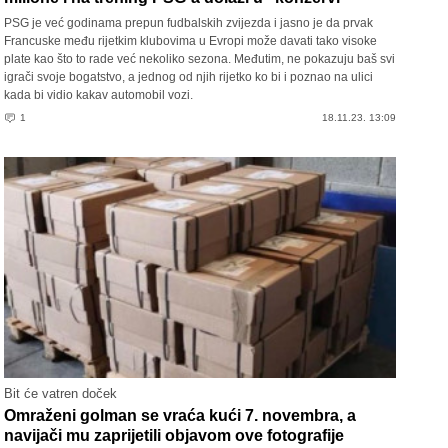
PSG je već godinama prepun fudbalskih zvijezda i jasno je da prvak
Francuske među rijetkim klubovima u Evropi može davati tako visoke
plate kao što to rade već nekoliko sezona. Međutim, ne pokazuju baš svi
igrači svoje bogatstvo, a jednog od njih rijetko ko bi i poznao na ulici
kada bi vidio kakav automobil vozi.
1
18.11.23. 13:09
Bit će vatren doček
Omraženi golman se vraća kući 7. novembra, a
navijači mu zaprijetili objavom ove fotografije