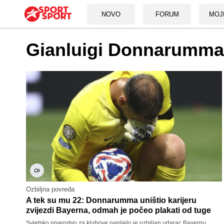
NOVO
FORUM
MOJ
Gianluigi Donnarumma
Ozbiljna povreda
A tek su mu 22: Donnarumma uništio karijeru
zvijezdi Bayerna, odmah je počeo plakati od tuge
Svjetsko prvenstvo za klubove nanijelo je ozbiljan udarac Bayernu