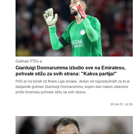
Golman PSG-a
Gianluigi Donnarumma izludio sve na Emiratesu,
pohvale stižu za svih strana: "Kakva partija!"
PSG je na korak od finala Lige prvaka. Jedan od najzaslužnijih za to je
italijanski golman Gianluigi Donnarumma, kojem dan nakon utakmice
protiv Arsenala pohvale stižu sa svih strana.
30.04.25. 14:59