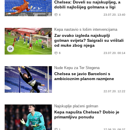
Chelsea: Doveli su najskupljeg, a
dobili najlošijeg golmana u ligi
4
23.07.20. 13:40
Kepa nastavio s lošim intervencijama
Zar ovako izgleda najskuplji
golman svijeta? Saigrači su vrištali
od muke zbog njega
6
23.07.20. 00:14
Nude Kepu za Ter Stegena
Chelsea se javio Barceloni s
ambicioznim planom razmjene
22.07.20. 12:22
Najskuplje plaćeni golman
Kepa napušta Chelsea? Dobio je
primamljivu ponudu
1
27.06.20. 08:37