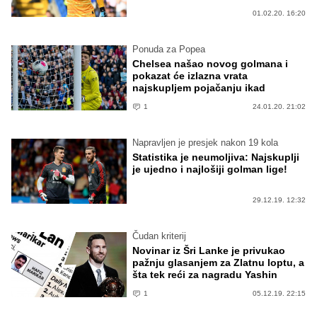
01.02.20. 16:20
Ponuda za Popea
Chelsea našao novog golmana i
pokazat će izlazna vrata
najskupljem pojačanju ikad
1
24.01.20. 21:02
Napravljen je presjek nakon 19 kola
Statistika je neumoljiva: Najskuplji
je ujedno i najlošiji golman lige!
29.12.19. 12:32
Čudan kriterij
Novinar iz Šri Lanke je privukao
pažnju glasanjem za Zlatnu loptu, a
šta tek reći za nagradu Yashin
1
05.12.19. 22:15