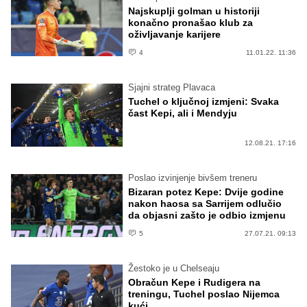
Najskuplji golman u historiji
konačno pronašao klub za
oživljavanje karijere
4
11.01.22. 11:36
Sjajni strateg Plavaca
Tuchel o ključnoj izmjeni: Svaka
čast Kepi, ali i Mendyju
12.08.21. 17:16
Poslao izvinjenje bivšem treneru
Bizaran potez Kepe: Dvije godine
nakon haosa sa Sarrijem odlučio
da objasni zašto je odbio izmjenu
5
27.07.21. 09:13
Žestoko je u Chelseaju
Obračun Kepe i Rudigera na
treningu, Tuchel poslao Nijemca
kući