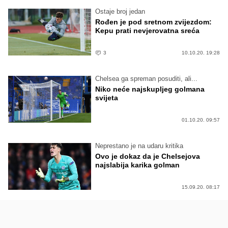
Ostaje broj jedan
Rođen je pod sretnom zvijezdom:
Kepu prati nevjerovatna sreća
3
10.10.20. 19:28
Chelsea ga spreman posuditi, ali...
Niko neće najskupljeg golmana
svijeta
01.10.20. 09:57
Neprestano je na udaru kritika
Ovo je dokaz da je Chelsejova
najslabija karika golman
15.09.20. 08:17