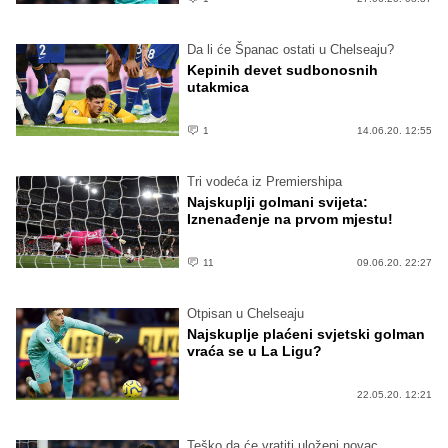
Da li će Španac ostati u Chelseaju?
Kepinih devet sudbonosnih
utakmica
1
14.06.20. 12:55
Tri vodeća iz Premiershipa
Najskuplji golmani svijeta:
Iznenađenje na prvom mjestu!
11
09.06.20. 22:27
Otpisan u Chelseaju
Najskuplje plaćeni svjetski golman
vraća se u La Ligu?
22.05.20. 12:21
Teško da će vratiti uloženi novac