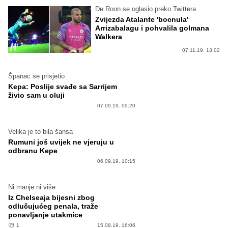
De Roon se oglasio preko Twittera
Zvijezda Atalante 'bocnula'
Arrizabalagu i pohvalila golmana
Walkera
07.11.19. 13:02
Španac se prisjetio
Kepa: Poslije svađe sa Sarrijem
živio sam u oluji
07.09.19. 09:20
Velika je to bila šansa
Rumuni još uvijek ne vjeruju u
odbranu Kepe
06.09.19. 10:15
Ni manje ni više
Iz Chelseaja bijesni zbog
odlučujućeg penala, traže
ponavljanje utakmice
1
15.08.19. 16:06