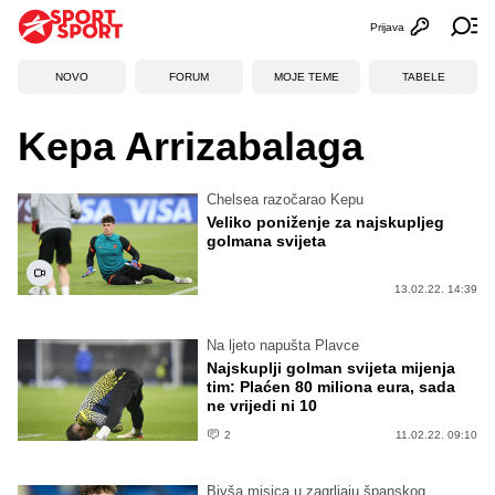
Prijava
Otvori profi
Ot
NOVO
FORUM
MOJE TEME
TABELE
Kepa Arrizabalaga
Chelsea razočarao Kepu
Veliko poniženje za najskupljeg
golmana svijeta
13.02.22. 14:39
Na ljeto napušta Plavce
Najskuplji golman svijeta mijenja
tim: Plaćen 80 miliona eura, sada
ne vrijedi ni 10
2
11.02.22. 09:10
Bivša misica u zagrljaju španskog