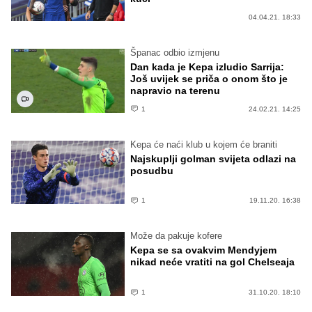
04.04.21. 18:33
Španac odbio izmjenu
Dan kada je Kepa izludio Sarrija:
Još uvijek se priča o onom što je
napravio na terenu
1
24.02.21. 14:25
Kepa će naći klub u kojem će braniti
Najskuplji golman svijeta odlazi na
posudbu
1
19.11.20. 16:38
Može da pakuje kofere
Kepa se sa ovakvim Mendyjem
nikad neće vratiti na gol Chelseaja
1
31.10.20. 18:10