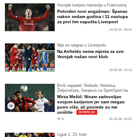
Veznjak karijeru nastavlja u Francuskoj
Potvrđen novi angažman: Španac
nakon sedam godina i 11 nastupa
za prvi tim napušta Liverpool
14.06.20. 09:31
Nije se naigrao u Liverpoolu
Na Anfieldu nema mjesta za sve:
Veznjak našao novi klub
10.05.20. 15:13
Bivši napadač Slobode, Nantesa,
Željezničara, Sarajeva za SportSport.ba
Mirza Mešić: Nisam zadovoljan
svojom karijerom jer sam mogao
puno više, ali povrede su me
·
uništile
INTERVJU
6
31.03.20. 14:02
Ligue 1, 23. kolo