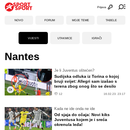
Prijava
Otvori profi
Ot
NOVO
FORUM
MOJE TEME
TABELE
VIJESTI
UTAKMICE
IGRAČI
Nantes
Je li Juventus oštećen?
Sudijska odluka iz Torina o kojoj
bruji svijet: Allegri sam izašao s
terena zbog onog što se desilo
12
16.02.23. 23:17
Kada ne ide onda ne ide
Od sjaja do očaja: Novi kiks
Juventusa kojem je i sreća
okrenula leđa!