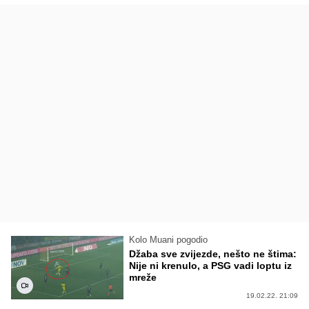
Kolo Muani pogodio
Džaba sve zvijezde, nešto ne štima:
Nije ni krenulo, a PSG vadi loptu iz
mreže
19.02.22. 21:09