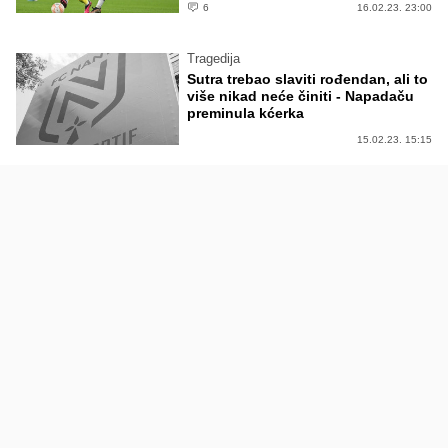
6
16.02.23. 23:00
Tragedija
Sutra trebao slaviti rođendan, ali to
više nikad neće činiti - Napadaču
preminula kćerka
15.02.23. 15:15