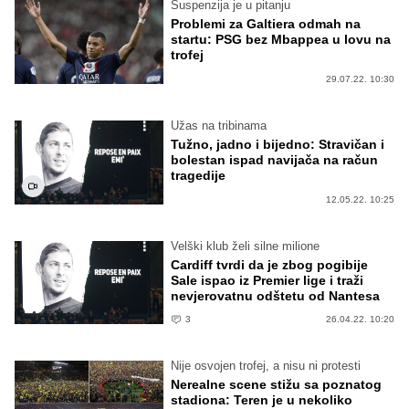
Suspenzija je u pitanju
Problemi za Galtiera odmah na
startu: PSG bez Mbappea u lovu na
trofej
29.07.22. 10:30
Užas na tribinama
Tužno, jadno i bijedno: Stravičan i
bolestan ispad navijača na račun
tragedije
12.05.22. 10:25
Velški klub želi silne milione
Cardiff tvrdi da je zbog pogibije
Sale ispao iz Premier lige i traži
nevjerovatnu odštetu od Nantesa
3
26.04.22. 10:20
Nije osvojen trofej, a nisu ni protesti
Nerealne scene stižu sa poznatog
stadiona: Teren je u nekoliko