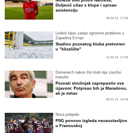
Duljević ušao s klupe i upisao
asistenciju
28.02.21. 17:00
Ledeni talas zadao ogromne probleme u
Zapadnoj Evropi
Stadion poznatog kluba pretvoren
u "klizalište"
11.02.21. 17:44
Domenech nakon što klub nije završio
transfer
Poznati stručnjak zaprepastio sve
izjavom: Potpisao bih ja Maradonu,
ali je mrtav
08.01.21. 16:54
Nova pobjeda
PSG ponovo izgleda nezaustavljivo
u Francuskoj