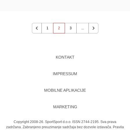
1
2
3
...
Previous
Next
KONTAKT
IMPRESSUM
MOBILNE APLIKACIJE
MARKETING
Copyright 2008-26. SportSport d.o.o. ISSN 2744-2195. Sva prava
zadržana. Zabranjeno preuzimanje sadržaja bez dozvole izdavača.
Pravila