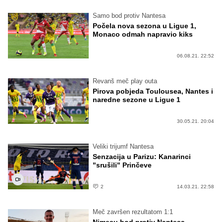
Samo bod protiv Nantesa
Počela nova sezona u Ligue 1,
Monaco odmah napravio kiks
06.08.21. 22:52
Revanš meč play outa
Pirova pobjeda Toulousea, Nantes i
naredne sezone u Ligue 1
30.05.21. 20:04
Veliki trijumf Nantesa
Senzacija u Parizu: Kanarinci
"srušili" Prinčeve
2
14.03.21. 22:58
Meč završen rezultatom 1:1
Nimesu bod protiv Nantesa,