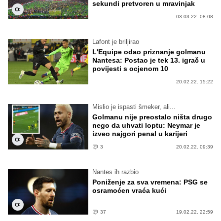
sekundi pretvoren u mravinjak
03.03.22. 08:08
Lafont je briljirao
L'Equipe odao priznanje golmanu
Nantesa: Postao je tek 13. igrač u
povijesti s ocjenom 10
20.02.22. 15:22
Mislio je ispasti šmeker, ali...
Golmanu nije preostalo ništa drugo
nego da uhvati loptu: Neymar je
izveo najgori penal u karijeri
3
20.02.22. 09:39
Nantes ih razbio
Poniženje za sva vremena: PSG se
osramoćen vraća kući
37
19.02.22. 22:59