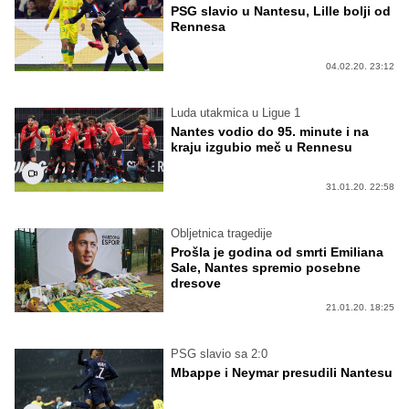
PSG slavio u Nantesu, Lille bolji od
Rennesa
04.02.20. 23:12
Luda utakmica u Ligue 1
Nantes vodio do 95. minute i na
kraju izgubio meč u Rennesu
31.01.20. 22:58
Obljetnica tragedije
Prošla je godina od smrti Emiliana
Sale, Nantes spremio posebne
dresove
21.01.20. 18:25
PSG slavio sa 2:0
Mbappe i Neymar presudili Nantesu