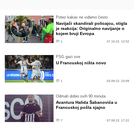
Potez kakav ne viđamo često
Navijači skandirali policajcu, stigla
je reakcija: Originalno navijanje o
kojem bruji Evropa
1
07.10.22. 12:52
PSG gazi sve
U Francuskoj ništa novo
1
03.09.22. 23:09
Odmah dobio svih 90 minuta
Avantura Halida Šabanovića u
Francuskoj pošla sjajno
7
07.08.22. 17:22