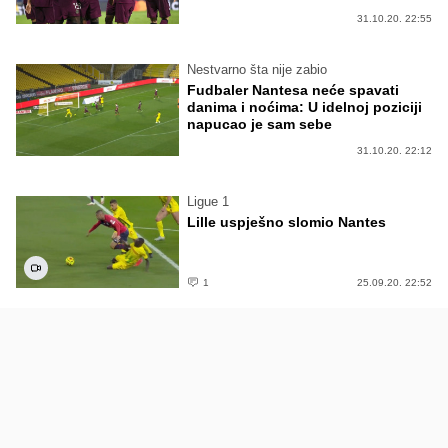
31.10.20. 22:55
Nestvarno šta nije zabio
Fudbaler Nantesa neće spavati
danima i noćima: U idelnoj poziciji
napucao je sam sebe
31.10.20. 22:12
Ligue 1
Lille uspješno slomio Nantes
1
25.09.20. 22:52