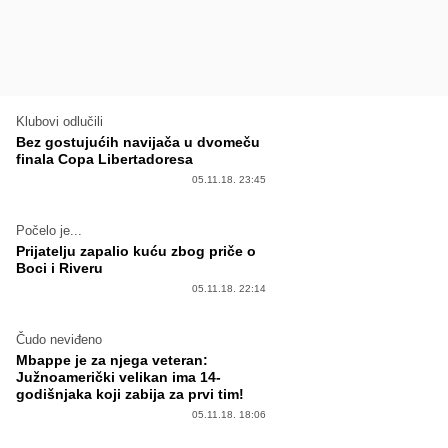
Klubovi odlučili
Bez gostujućih navijača u dvomeču
finala Copa Libertadoresa
05.11.18. 23:45
Počelo je...
Prijatelju zapalio kuću zbog priče o
Boci i Riveru
05.11.18. 22:14
Čudo neviđeno
Mbappe je za njega veteran:
Južnoamerički velikan ima 14-
godišnjaka koji zabija za prvi tim!
05.11.18. 18:06