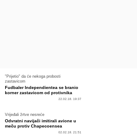
"Prijetio" da će nekoga probosti
zastavicom
Fudbaler Independientea se branio
korner zastavicom od protivnika
22.02.18. 19:37
Vrijeđali žrtve nesreće
Odvratni navijači imitirali avione u
meču protiv Chapecoensea
02.02.18. 21:51