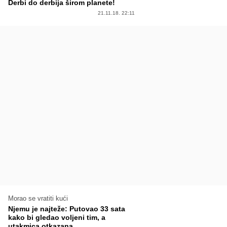
Derbi do derbija širom planete!
21.11.18. 22:11
Morao se vratiti kući
Njemu je najteže: Putovao 33 sata
kako bi gledao voljeni tim, a
utakmica otkazana