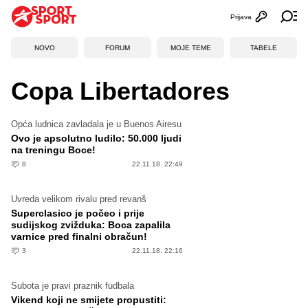
Prijava
Otvori profi
Ot
NOVO
FORUM
MOJE TEME
TABELE
Copa Libertadores
Opća ludnica zavladala je u Buenos Airesu
Ovo je apsolutno ludilo: 50.000 ljudi
na treningu Boce!
8
22.11.18. 22:49
Uvreda velikom rivalu pred revanš
Superclasico je počeo i prije
sudijskog zvižduka: Boca zapalila
varnice pred finalni obračun!
3
22.11.18. 22:16
Subota je pravi praznik fudbala
Vikend koji ne smijete propustiti: