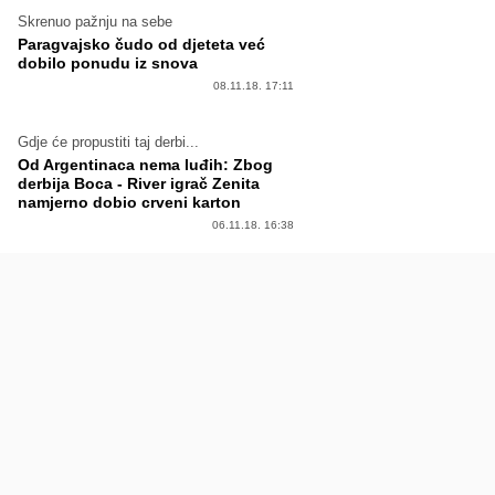
Skrenuo pažnju na sebe
Paragvajsko čudo od djeteta već
dobilo ponudu iz snova
08.11.18. 17:11
Gdje će propustiti taj derbi...
Od Argentinaca nema luđih: Zbog
derbija Boca - River igrač Zenita
namjerno dobio crveni karton
06.11.18. 16:38