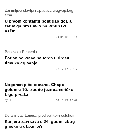
Zanimljivo slavlje napadača urugvajskog
tima
U prvom kontaktu postigao gol, a
zatim ga proslavio na vrhunski
način
24.01.18. 08:19
Ponovo u Penarolu
Forlan se vraća na teren u dresu
tima kojeg sanja
23.12.17. 20:12
Nogomet piše romane: Chape
golom u 95. izborio južnoameričku
Ligu prvaka
1
04.12.17. 10:08
Defanzivac Lanusa pred velikom odlukom
Karijeru završava u 24. godini zbog
greške u utakmici?