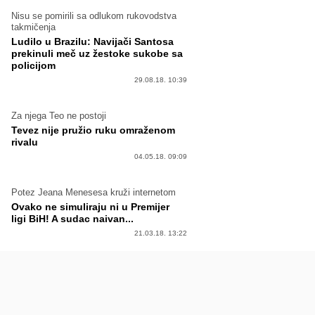
Nisu se pomirili sa odlukom rukovodstva
takmičenja
Ludilo u Brazilu: Navijači Santosa
prekinuli meč uz žestoke sukobe sa
policijom
29.08.18. 10:39
Za njega Teo ne postoji
Tevez nije pružio ruku omraženom
rivalu
04.05.18. 09:09
Potez Jeana Menesesa kruži internetom
Ovako ne simuliraju ni u Premijer
ligi BiH! A sudac naivan...
21.03.18. 13:22