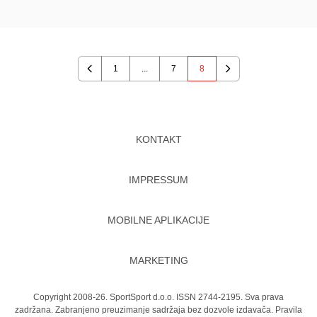
1
...
7
8
Previous
Next
KONTAKT
IMPRESSUM
MOBILNE APLIKACIJE
MARKETING
Copyright 2008-26. SportSport d.o.o. ISSN 2744-2195. Sva prava
zadržana. Zabranjeno preuzimanje sadržaja bez dozvole izdavača.
Pravila