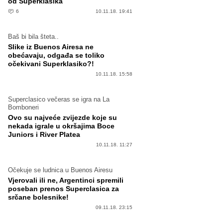
od Superklasika
6
10.11.18. 19:41
Baš bi bila šteta..
Slike iz Buenos Airesa ne
obećavaju, odgađa se toliko
očekivani Superklasiko?!
10.11.18. 15:58
Superclasico večeras se igra na La
Bomboneri
Ovo su najveće zvijezde koje su
nekada igrale u okršajima Boce
Juniors i River Platea
10.11.18. 11:27
Očekuje se ludnica u Buenos Airesu
Vjerovali ili ne, Argentinci spremili
poseban prenos Superclasica za
srčane bolesnike!
09.11.18. 23:15