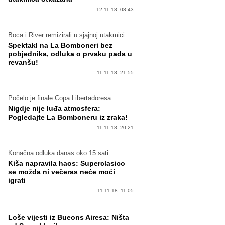
12.11.18. 08:43
Boca i River remizirali u sjajnoj utakmici
Spektakl na La Bomboneri bez
pobjednika, odluka o prvaku pada u
revanšu!
11.11.18. 21:55
Počelo je finale Copa Libertadoresa
Nigdje nije luđa atmosfera:
Pogledajte La Bomboneru iz zraka!
11.11.18. 20:21
Konačna odluka danas oko 15 sati
Kiša napravila haos: Superclasico
se možda ni večeras neće moći
igrati
11.11.18. 11:05
Loše vijesti iz Bueons Airesa: Ništa