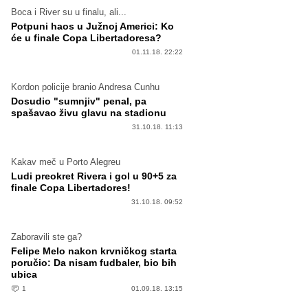
Boca i River su u finalu, ali...
Potpuni haos u Južnoj Americi: Ko
će u finale Copa Libertadoresa?
01.11.18. 22:22
Kordon policije branio Andresa Cunhu
Dosudio "sumnjiv" penal, pa
spašavao živu glavu na stadionu
31.10.18. 11:13
Kakav meč u Porto Alegreu
Ludi preokret Rivera i gol u 90+5 za
finale Copa Libertadores!
31.10.18. 09:52
Zaboravili ste ga?
Felipe Melo nakon krvničkog starta
poručio: Da nisam fudbaler, bio bih
ubica
1
01.09.18. 13:15