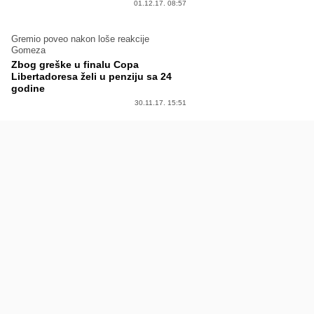
01.12.17. 08:57
Gremio poveo nakon loše reakcije
Gomeza
Zbog greške u finalu Copa
Libertadoresa želi u penziju sa 24
godine
30.11.17. 15:51