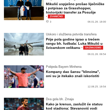
Mikulić uspješno prošao liječničke
i potpisao za Grasshopper,
historijski transfer za Posušje
·
ZVANIČNO
3
06.01.26. 18:00
Uskoro i službena potvrda transfera
Prije pola godine igrao u trećem
rangu bh. fudbala: Luka Mikulić u
·
švicarskom velikanu
SAZNAJEMO
06.01.26. 09:54
Pobjeda Bayern Minhena
Kompany dao šansu "klincima",
oni su je itekako znali iskoristiti
12.08.25. 19:54
Dva gola bh. Zmaja
Kako je krenuo, zaslužit će statuu
kod stadiona: Stevanović vodi