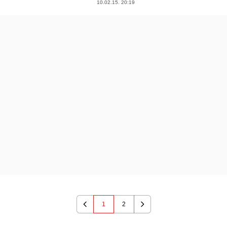
10.02.15. 20:19
1
2
Previous
Next