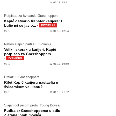
14.02.18. 18:21
Potpisao za švicarski Grasshoppers
Kapić ostvario transfer karijere: I
·
Lulić mi se javio...
INTERVJU
1
13.01.18. 12:04
Nakon sjajnih partija u Sloveniji
Veliki iskorak u karijeri: Kapić
potpisao za Grasshoppers
·
ZVANIČNO
1
12.01.18. 19:40
Prelazi u Grasshoppers
Rifet Kapić karijeru nastavlja u
švicarskom velikanu?
1
11.01.18. 21:02
Sjajan gol petom protiv Young Boysa
Fudbaler Grasshoppersa u stilu
Zlatana Ibrahimovića