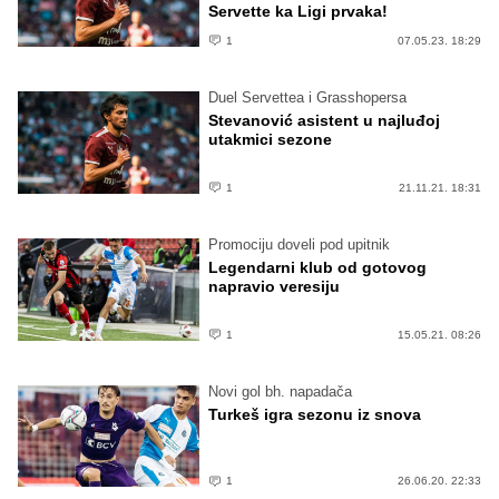
Servette ka Ligi prvaka!
1
07.05.23. 18:29
Duel Servettea i Grasshopersa
Stevanović asistent u najluđoj
utakmici sezone
1
21.11.21. 18:31
Promociju doveli pod upitnik
Legendarni klub od gotovog
napravio veresiju
1
15.05.21. 08:26
Novi gol bh. napadača
Turkeš igra sezonu iz snova
1
26.06.20. 22:33