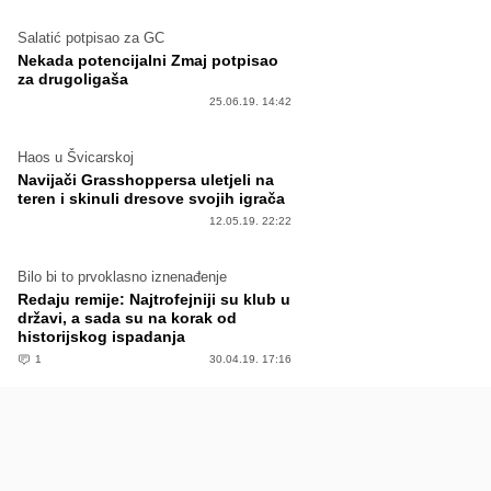
Salatić potpisao za GC
Nekada potencijalni Zmaj potpisao
za drugoligaša
25.06.19. 14:42
Haos u Švicarskoj
Navijači Grasshoppersa uletjeli na
teren i skinuli dresove svojih igrača
12.05.19. 22:22
Bilo bi to prvoklasno iznenađenje
Redaju remije: Najtrofejniji su klub u
državi, a sada su na korak od
historijskog ispadanja
1
30.04.19. 17:16