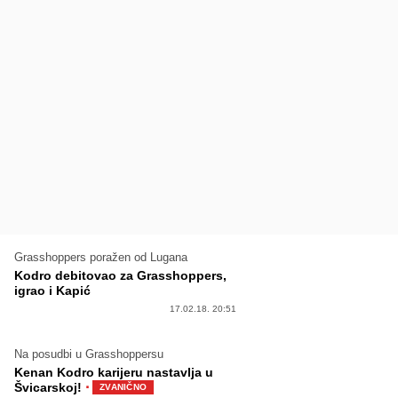
Grasshoppers poražen od Lugana
Kodro debitovao za Grasshoppers,
igrao i Kapić
17.02.18. 20:51
Na posudbi u Grasshoppersu
Kenan Kodro karijeru nastavlja u
·
Švicarskoj!
ZVANIČNO