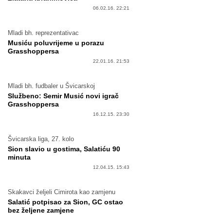
06.02.16. 22:21
Mladi bh. reprezentativac
Musiću poluvrijeme u porazu
Grasshoppersa
22.01.16. 21:53
Mladi bh. fudbaler u Švicarskoj
Službeno: Semir Musić novi igrač
Grasshoppersa
16.12.15. 23:30
Švicarska liga, 27. kolo
Sion slavio u gostima, Salatiću 90
minuta
12.04.15. 15:43
Skakavci željeli Cimirota kao zamjenu
Salatić potpisao za Sion, GC ostao
bez željene zamjene