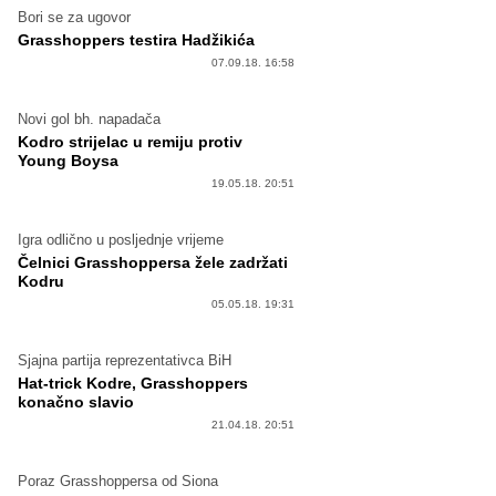
Bori se za ugovor
Grasshoppers testira Hadžikića
07.09.18. 16:58
Novi gol bh. napadača
Kodro strijelac u remiju protiv
Young Boysa
19.05.18. 20:51
Igra odlično u posljednje vrijeme
Čelnici Grasshoppersa žele zadržati
Kodru
05.05.18. 19:31
Sjajna partija reprezentativca BiH
Hat-trick Kodre, Grasshoppers
konačno slavio
21.04.18. 20:51
Poraz Grasshoppersa od Siona