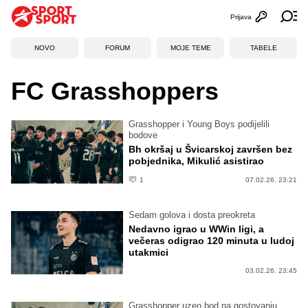
Prijava
Otvori profi
Ot
NOVO
FORUM
MOJE TEME
TABELE
FC Grasshoppers
Grasshopper i Young Boys podijelili
bodove
Bh okršaj u Švicarskoj završen bez
pobjednika, Mikulić asistirao
1
07.02.26. 23:21
Sedam golova i dosta preokreta
Nedavno igrao u WWin ligi, a
večeras odigrao 120 minuta u ludoj
utakmici
03.02.26. 23:45
Grasshopper uzeo bod na gostovanju,