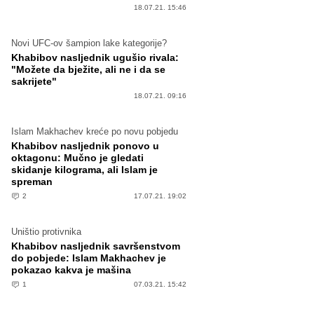
18.07.21. 15:46
Novi UFC-ov šampion lake kategorije?
Khabibov nasljednik ugušio rivala:
"Možete da bježite, ali ne i da se
sakrijete"
18.07.21. 09:16
Islam Makhachev kreće po novu pobjedu
Khabibov nasljednik ponovo u
oktagonu: Mučno je gledati
skidanje kilograma, ali Islam je
spreman
2
17.07.21. 19:02
Uništio protivnika
Khabibov nasljednik savršenstvom
do pobjede: Islam Makhachev je
pokazao kakva je mašina
1
07.03.21. 15:42