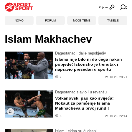
Prijava
Otvori profi
Ot
NOVO
FORUM
MOJE TEME
TABELE
Islam Makhachev
Dagestanac i dalje nepobjediv
Islamu nije bilo ni do čega nakon
pobjede: Iskoristio je trenutak i
napravio presedan u sportu
2
21.10.23. 23:21
Dagestanac slavio i u revanšu
Volkanovski pao kao svijeća:
Nokaut za pamćenje Islama
Makhacheva u prvoj rundi!
8
21.10.23. 22:14
Islam i ekipa su čudesni