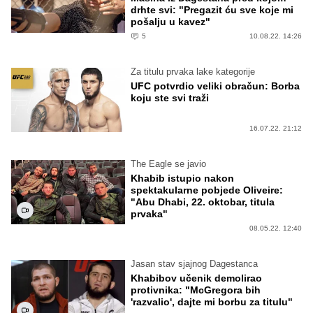
drhte svi: "Pregazit ću sve koje mi
pošalju u kavez"
5
10.08.22. 14:26
Za titulu prvaka lake kategorije
UFC potvrdio veliki obračun: Borba
koju ste svi traži
16.07.22. 21:12
The Eagle se javio
Khabib istupio nakon
spektakularne pobjede Oliveire:
"Abu Dhabi, 22. oktobar, titula
prvaka"
08.05.22. 12:40
Jasan stav sjajnog Dagestanca
Khabibov učenik demolirao
protivnika: "McGregora bih
'razvalio', dajte mi borbu za titulu"