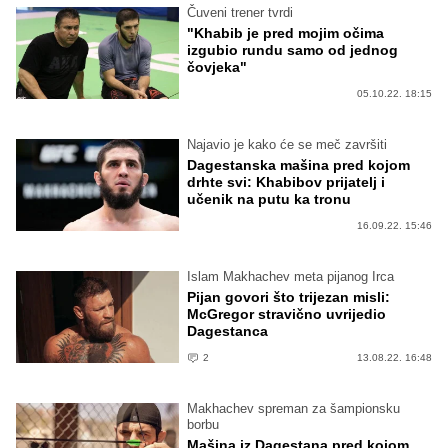
Čuveni trener tvrdi
"Khabib je pred mojim očima
izgubio rundu samo od jednog
čovjeka"
05.10.22. 18:15
Najavio je kako će se meč završiti
Dagestanska mašina pred kojom
drhte svi: Khabibov prijatelj i
učenik na putu ka tronu
16.09.22. 15:46
Islam Makhachev meta pijanog Irca
Pijan govori što trijezan misli:
McGregor stravično uvrijedio
Dagestanca
2
13.08.22. 16:48
Makhachev spreman za šampionsku
borbu
Mašina iz Dagestana pred kojom