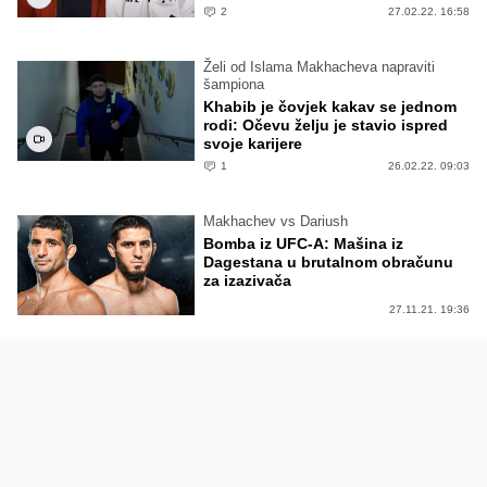
2
27.02.22. 16:58
Želi od Islama Makhacheva napraviti
šampiona
Khabib je čovjek kakav se jednom
rodi: Očevu želju je stavio ispred
svoje karijere
1
26.02.22. 09:03
Makhachev vs Dariush
Bomba iz UFC-A: Mašina iz
Dagestana u brutalnom obračunu
za izazivača
27.11.21. 19:36