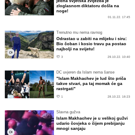
jedna svjetska zvijezda je
zloglasnom diktatoru došla na
noge!
01.11.22. 17:45
Trenutno mu nema ravnog
Odrastao u zabiti na mlijeku i siru:
Bio čoban i kosio travu pa postao
najbolji na svijetu!
3
29.10.22. 10:40
DC uvjeren da Islam nema šanse
"Islam Makhachev je lud što priča
takve stvari, pa taj momak će ga
rastrgati"
1
28.10.22. 16:23
Slavna gužva
Islam Makhachev je u velikoj gužvi
udario čovjeka o čijem prebijanju
mnogi sanjaju