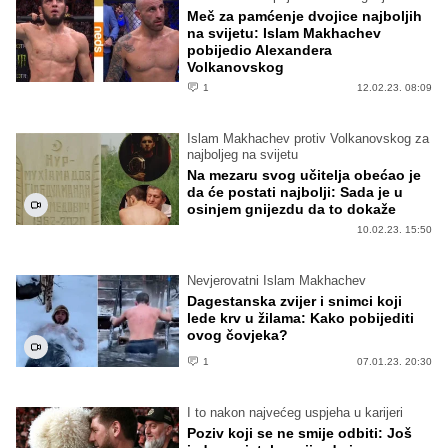
Meč za pamćenje dvojice najboljih
na svijetu: Islam Makhachev
pobijedio Alexandera
Volkanovskog
1
12.02.23. 08:09
Islam Makhachev protiv Volkanovskog za
najboljeg na svijetu
Na mezaru svog učitelja obećao je
da će postati najbolji: Sada je u
osinjem gnijezdu da to dokaže
10.02.23. 15:50
Nevjerovatni Islam Makhachev
Dagestanska zvijer i snimci koji
lede krv u žilama: Kako pobijediti
ovog čovjeka?
1
07.01.23. 20:30
I to nakon najvećeg uspjeha u karijeri
Poziv koji se ne smije odbiti: Još