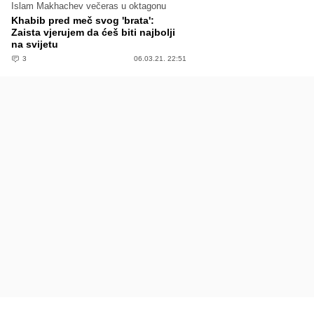
Islam Makhachev večeras u oktagonu
Khabib pred meč svog 'brata':
Zaista vjerujem da ćeš biti najbolji
na svijetu
3
06.03.21. 22:51