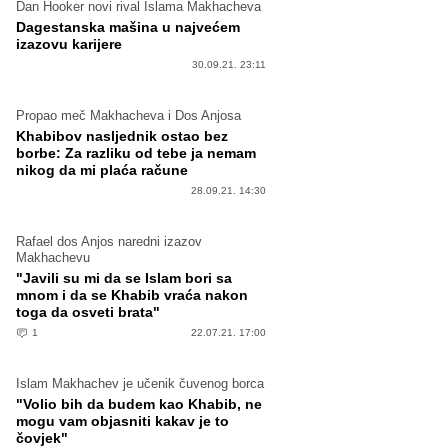
Dan Hooker novi rival Islama Makhacheva
Dagestanska mašina u najvećem
izazovu karijere
30.09.21. 23:11
Propao meč Makhacheva i Dos Anjosa
Khabibov nasljednik ostao bez
borbe: Za razliku od tebe ja nemam
nikog da mi plaća račune
28.09.21. 14:30
Rafael dos Anjos naredni izazov
Makhachevu
"Javili su mi da se Islam bori sa
mnom i da se Khabib vraća nakon
toga da osveti brata"
1
22.07.21. 17:00
Islam Makhachev je učenik čuvenog borca
"Volio bih da budem kao Khabib, ne
mogu vam objasniti kakav je to
čovjek"