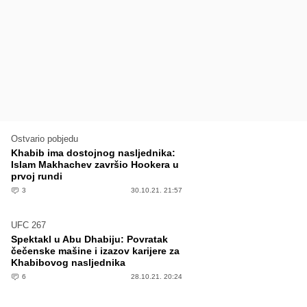
Ostvario pobjedu
Khabib ima dostojnog nasljednika:
Islam Makhachev završio Hookera u
prvoj rundi
3
30.10.21. 21:57
UFC 267
Spektakl u Abu Dhabiju: Povratak
čečenske mašine i izazov karijere za
Khabibovog nasljednika
6
28.10.21. 20:24