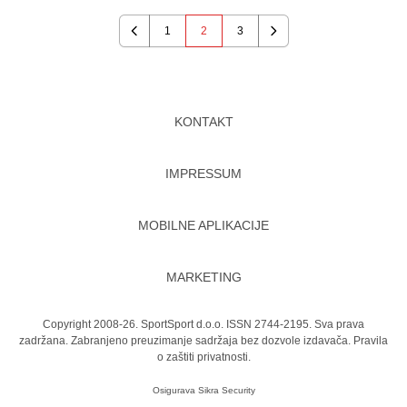
1
2
3
Previous
Next
KONTAKT
IMPRESSUM
MOBILNE APLIKACIJE
MARKETING
Copyright 2008-26. SportSport d.o.o. ISSN 2744-2195. Sva prava
zadržana. Zabranjeno preuzimanje sadržaja bez dozvole izdavača.
Pravila
o zaštiti privatnosti.
Osigurava
Sikra Security