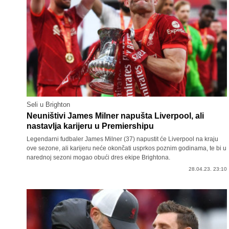
Seli u Brighton
Neuništivi James Milner napušta Liverpool, ali
nastavlja karijeru u Premiershipu
Legendarni fudbaler James Milner (37) napustit će Liverpool na kraju
ove sezone, ali karijeru neće okončati usprkos poznim godinama, te bi u
narednoj sezoni mogao obući dres ekipe Brightona.
28.04.23. 23:10