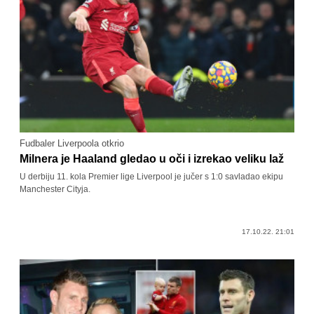
Fudbaler Liverpoola otkrio
Milnera je Haaland gledao u oči i izrekao veliku laž
U derbiju 11. kola Premier lige Liverpool je jučer s 1:0 savladao ekipu
Manchester Cityja.
17.10.22. 21:01