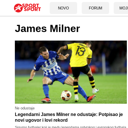
NOVO
FORUM
MOJ
James Milner
Ne odustaje
Legendarni James Milner ne odustaje: Potpisao je
novi ugovor i lovi rekord
Sigurno fudbaler koji je među legendama ostvrskog i evropskog fudbala