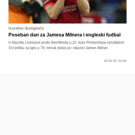
Izuzetno dostignuće
Poseban dan za Jamesa Milnera i engleski fudbal
U trijumfu Liverpool protiv Brentforda u 22. kolu Prmiershipa rezultatom
3:0 priliku za igru u 78. minuti dobio je i iskusni James Milner.
16.01.22. 22:45