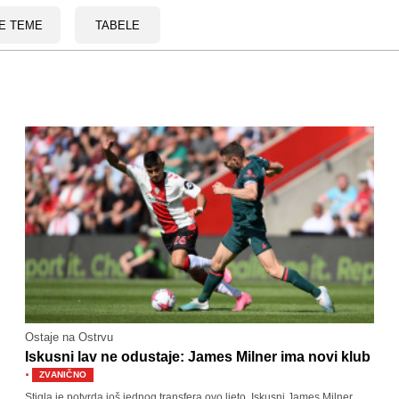
E TEME
TABELE
Ostaje na Ostrvu
Iskusni lav ne odustaje: James Milner ima novi klub
·
ZVANIČNO
Stigla je potvrda još jednog transfera ovo ljeto. Iskusni James Milner