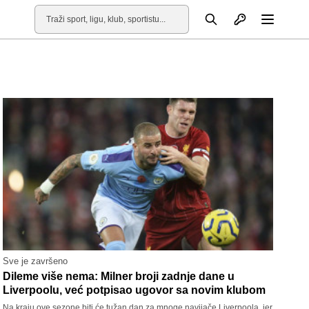
Otvori profil
Pretraga
Otvori
Sve je završeno
Dileme više nema: Milner broji zadnje dane u
Liverpoolu, već potpisao ugovor sa novim klubom
Na kraju ove sezone biti će tužan dan za mnoge navijače Liverpoola, jer