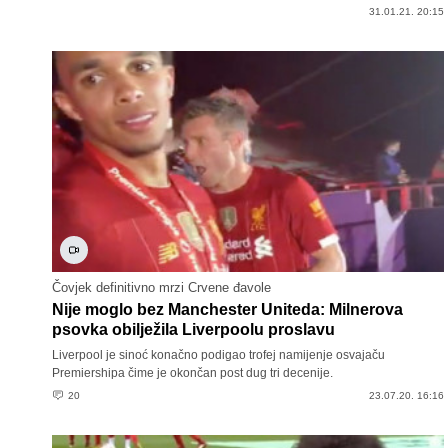
31.01.21. 20:15
Čovjek definitivno mrzi Crvene đavole
Nije moglo bez Manchester Uniteda: Milnerova
psovka obilježila Liverpoolu proslavu
Liverpool je sinoć konačno podigao trofej namijenje osvajaču
Premiershipa čime je okončan post dug tri decenije.
20
23.07.20. 16:16