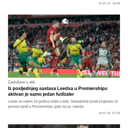
31.01.21. 19:39
Zasluženo u eliti
Iz posljednjeg sastava Leedsa u Premiershipu
aktivan je samo jedan fudbaler
Leeds se nakon 16 godina vratio u elitu. Nekadašnji prvak Engleske će
ponovo igrati u Premiershipu, gdje mu je i mjesto.
18.07.20. 07:29