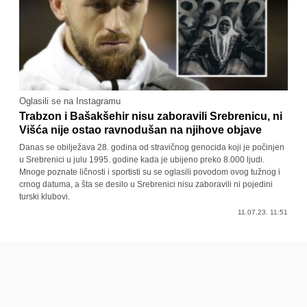
Oglasili se na Instagramu
Trabzon i Bašakšehir nisu zaboravili Srebrenicu, ni
Višća nije ostao ravnodušan na njihove objave
Danas se obilježava 28. godina od stravičnog genocida koji je počinjen
u Srebrenici u julu 1995. godine kada je ubijeno preko 8.000 ljudi.
Mnoge poznate ličnosti i sportisti su se oglasili povodom ovog tužnog i
crnog datuma, a šta se desilo u Srebrenici nisu zaboravili ni pojedini
turski klubovi.
11.07.23. 11:51