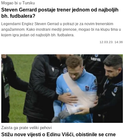
Mogao bi u Tursku
Steven Gerrard postaje trener jednom od najboljih
bh. fudbalera?
Legendarni Englez Steven Gerrad u potrazi je za novim trenerskim
angažamnom. Kako inostrani mediji prenose, mogao bi na klupu tima u
kojem igra jedan od najboljih bh. fudbalera.
12.03.23. 14:36
Zaista ga prate veliki pehovi
Stižu nove vijesti o Edinu Višći, obistinile se crne