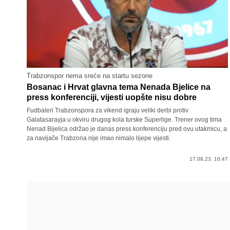
Trabzonspor nema sreće na startu sezone
Bosanac i Hrvat glavna tema Nenada Bjelice na
press konferenciji, vijesti uopšte nisu dobre
Fudbaleri Trabzonspora za vikend igraju veliki derbi protiv
Galatasarayja u okviru drugog kola turske Superlige. Trener ovog tima
Nenad Bijelica održao je danas press konferenciju pred ovu utakmicu, a
za navijače Trabzona nije imao nimalo lijepe vijesti.
17.08.23. 10:47