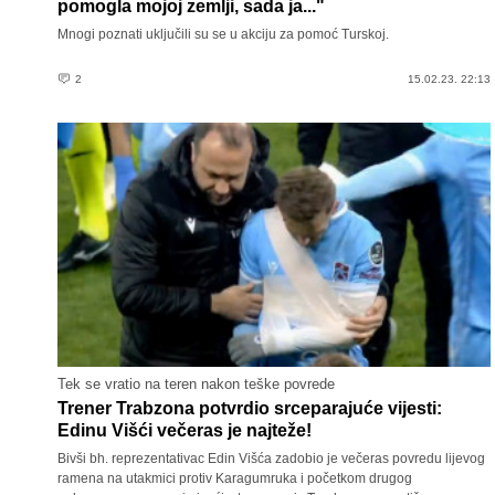
pomogla mojoj zemlji, sada ja..."
Mnogi poznati uključili su se u akciju za pomoć Turskoj.
2
15.02.23. 22:13
Tek se vratio na teren nakon teške povrede
Trener Trabzona potvrdio srceparajuće vijesti:
Edinu Višći večeras je najteže!
Bivši bh. reprezentativac Edin Višća zadobio je večeras povredu lijevog
ramena na utakmici protiv Karagumruka i početkom drugog