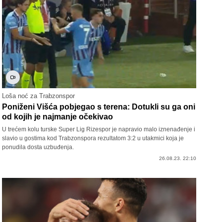
Loša noć za Trabzonspor
Poniženi Višća pobjegao s terena: Dotukli su ga oni
od kojih je najmanje očekivao
U trećem kolu turske Super Lig Rizespor je napravio malo iznenađenje i
slavio u gostima kod Trabzonspora rezultatom 3:2 u utakmici koja je
ponudila dosta uzbuđenja.
26.08.23. 22:10