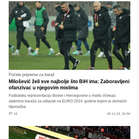
Počele pripreme za baraž
Milošević želi sve najbolje što BiH ima: Zaboravljeni
ofanzivac u njegovim mislima
Fudbalsku reprezentaciju Bosne i Hercegovine u martu očekuju
utakmice baraža za odlazak na EURO 2024. godine kojem je domaćin
Njemačka.
10
05.12.23. 20:50