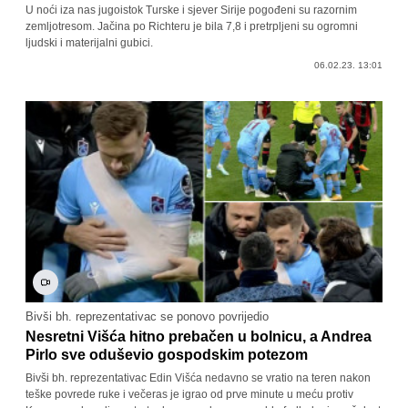
U noći iza nas jugoistok Turske i sjever Sirije pogođeni su razornim
zemljotresom. Jačina po Richteru je bila 7,8 i pretrpljeni su ogromni
ljudski i materijalni gubici.
06.02.23. 13:01
Bivši bh. reprezentativac se ponovo povrijedio
Nesretni Višća hitno prebačen u bolnicu, a Andrea
Pirlo sve oduševio gospodskim potezom
Bivši bh. reprezentativac Edin Višća nedavno se vratio na teren nakon
teške povrede ruke i večeras je igrao od prve minute u meću protiv