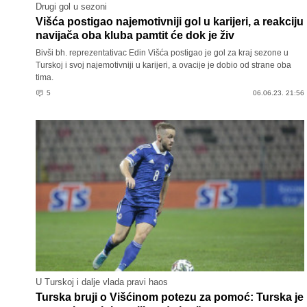
Drugi gol u sezoni
Višća postigao najemotivniji gol u karijeri, a reakciju
navijača oba kluba pamtit će dok je živ
Bivši bh. reprezentativac Edin Višća postigao je gol za kraj sezone u
Turskoj i svoj najemotivniji u karijeri, a ovacije je dobio od strane oba
tima.
5
06.06.23. 21:56
U Turskoj i dalje vlada pravi haos
Turska bruji o Višćinom potezu za pomoć: Turska je