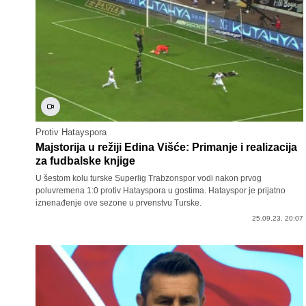
Protiv Hatayspora
Majstorija u režiji Edina Višće: Primanje i realizacija
za fudbalske knjige
U šestom kolu turske Superlig Trabzonspor vodi nakon prvog
poluvremena 1:0 protiv Hatayspora u gostima. Hatayspor je prijatno
iznenađenje ove sezone u prvenstvu Turske.
25.09.23. 20:07