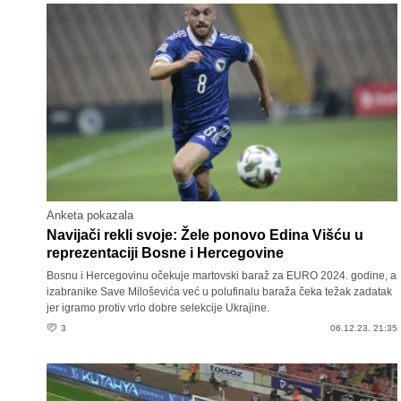
Anketa pokazala
Navijači rekli svoje: Žele ponovo Edina Višću u
reprezentaciji Bosne i Hercegovine
Bosnu i Hercegovinu očekuje martovski baraž za EURO 2024. godine, a
izabranike Save Miloševića već u polufinalu baraža čeka težak zadatak
jer igramo protiv vrlo dobre selekcije Ukrajine.
3
06.12.23. 21:35