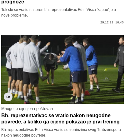
prognoze
Tek što se vratio na teren bh. reprezentativac Edin Višća 'zapao' je u
nove probleme.
29.12.22. 16:40
Mnogo je cijenjen i poštovan
Bh. reprezentativac se vratio nakon neugodne
povrede, a koliko ga cijene pokazao je prvi trening
Bh. reprezentativac Edin Višća vratio se treninzima svog Trabzonspora
nakon neugodne povrede.