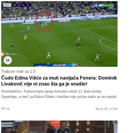
Trabzon vodi sa 1:0
Čudo Edina Višće za muk navijača Fenera: Dominik
Livaković nije ni znao šta ga je snašlo!
Fenerbahče i Trabzonspor igraju trenutno derbi 11. kola turske
Superlige, a meč za Edina Džeku i društvo nije počeo kako su se nadali.
14
04.11.23. 17:20