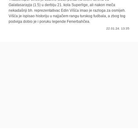
Galatasarayja (1:5) u derbiju 21. kola Superlige, ali nakon meča
nekadašnji bh. reprezentativac Edin Višća imao je razloga za osmijeh.
Višća je ispisao historiju u najjačem rangu turskog fudbala, a zbog tog
podviga dobio je i poruku legende Fenerbahčea.
22.01.24. 13:35