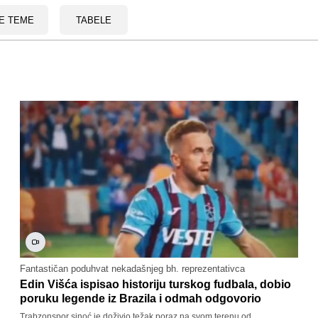
E TEME
TABELE
Fantastičan poduhvat nekadašnjeg bh. reprezentativca
Edin Višća ispisao historiju turskog fudbala, dobio
poruku legende iz Brazila i odmah odgovorio
Trabzonspor sinoć je doživio težak poraz na svom terenu od