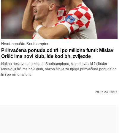
Hrvat napušta Southampton
Prihvaćena ponuda od tri i po miliona funti: Mislav
Oršić ima novi klub, ide kod bh. zvijezde
Nakon neslavne epizode u Southamptonu, sjajni hrvatski fudbaler
Mislav Oršić ima novi klub, nakon što je za njega prihvaćena ponuda od
tri i po miliona funti.
28.06.23. 20:15