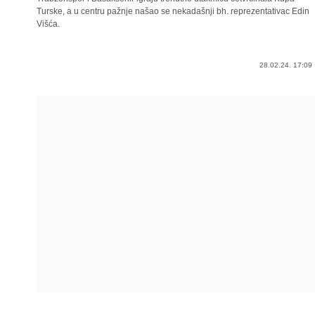
Turske, a u centru pažnje našao se nekadašnji bh. reprezentativac Edin
Višća.
28.02.24. 17:09