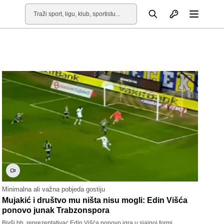
Otvori profil
Pretraga
Otvori
Minimalna ali važna pobjeda gostiju
Mujakić i društvo mu ništa nisu mogli: Edin Višća
ponovo junak Trabzonspora
Bivši bh. reprezentativac Edin Višća ponovo igra u sjajnoj formi.