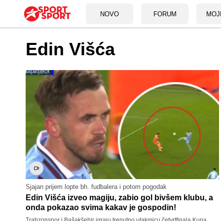
NOVO
FORUM
MOJ
Edin Višća
Sjajan prijem lopte bh. fudbalera i potom pogodak
Edin Višća izveo magiju, zabio gol bivšem klubu, a
onda pokazao svima kakav je gospodin!
Trabzonspor i Bašakšehir igraju trenutno utakmicu četvrtfinala Kupa