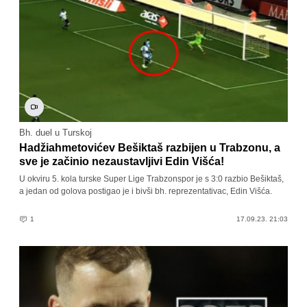
Bh. duel u Turskoj
Hadžiahmetovićev Bešiktaš razbijen u Trabzonu, a
sve je začinio nezaustavljivi Edin Višća!
U okviru 5. kola turske Super Lige Trabzonspor je s 3:0 razbio Bešiktaš,
a jedan od golova postigao je i bivši bh. reprezentativac, Edin Višća.
1
17.09.23. 21:03