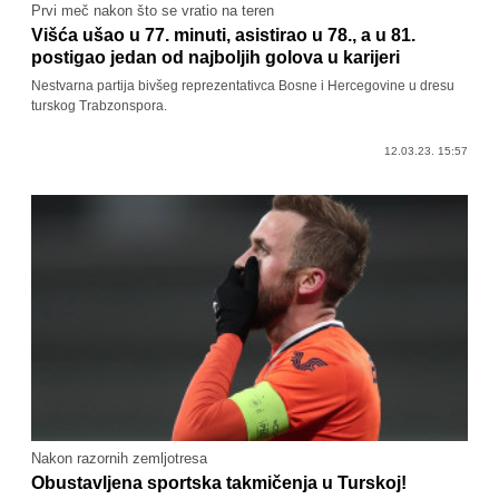
Prvi meč nakon što se vratio na teren
Višća ušao u 77. minuti, asistirao u 78., a u 81.
postigao jedan od najboljih golova u karijeri
Nestvarna partija bivšeg reprezentativca Bosne i Hercegovine u dresu
turskog Trabzonspora.
12.03.23. 15:57
Nakon razornih zemljotresa
Obustavljena sportska takmičenja u Turskoj!