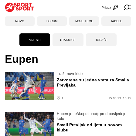
Prijava
Otvori profi
Ot
NOVO
FORUM
MOJE TEME
TABELE
VIJESTI
UTAKMICE
IGRAČI
Eupen
Traži novi klub
Zatvorena su jedna vrata za Smaila
Prevljaka
1
15.06.23. 15:15
Eupen je teškoj situaciji pred posljednje
kolo
Smail Prevljak od ljeta u novom
klubu