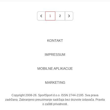
1
2
Previous
Next
KONTAKT
IMPRESSUM
MOBILNE APLIKACIJE
MARKETING
Copyright 2008-26. SportSport d.o.o. ISSN 2744-2195. Sva prava
zadržana. Zabranjeno preuzimanje sadržaja bez dozvole izdavača.
Pravila
o zaštiti privatnosti.