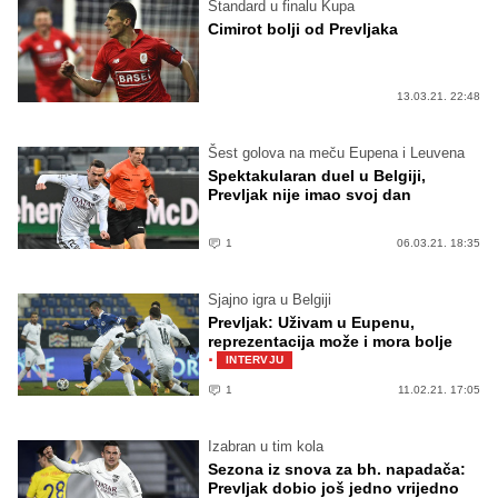
Standard u finalu Kupa
Cimirot bolji od Prevljaka
13.03.21. 22:48
Šest golova na meču Eupena i Leuvena
Spektakularan duel u Belgiji,
Prevljak nije imao svoj dan
1
06.03.21. 18:35
Sjajno igra u Belgiji
Prevljak: Uživam u Eupenu,
reprezentacija može i mora bolje
·
INTERVJU
1
11.02.21. 17:05
Izabran u tim kola
Sezona iz snova za bh. napadača:
Prevljak dobio još jedno vrijedno