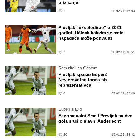
priznanje
2
08.02.21. 16:03
Prevljak "eksplodirao" u 2021.
godini: Učinak kakvim se malo
napadača može pohvaliti
7
08.02.21. 10:51
Remizirali sa Gentom
Prevljak spasio Eupen:
Nevjerovatna forma bh.
reprezentativca
6
07.02.21. 22:40
Eupen slavio
Fenomenalni Smail Prevljak sa dva
gola srušio slavni Anderlecht
20
15.01.21. 23:42