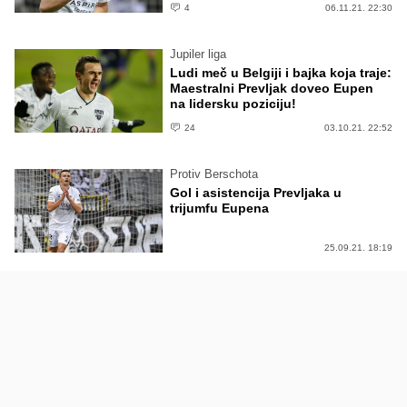
4
06.11.21. 22:30
Jupiler liga
Ludi meč u Belgiji i bajka koja traje:
Maestralni Prevljak doveo Eupen
na lidersku poziciju!
24
03.10.21. 22:52
Protiv Berschota
Gol i asistencija Prevljaka u
trijumfu Eupena
25.09.21. 18:19