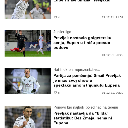
4
22.12.21. 21:57
Jupiler liga
Prevljak nastavio golgetersku
seriju, Eupen u finišu prosuo
bodove
04.12.21. 20:29
Hat-trick bh. reprezentativca
Partija za pamćenje: Smail Prevljak
je imao svoj show u
spektakularnom trijumufu Eupena
6
01.12.21. 20:30
Ponovo bio najbolji pojedinac na terenu
Prevljak nastavlja da "bilda"
statistiku: Bez Zmaja, nema ni
Eupena