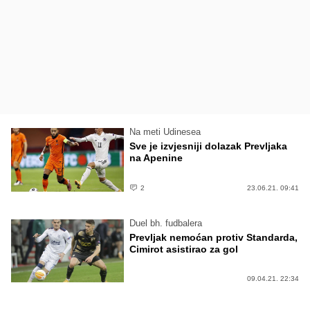
Na meti Udinesea
Sve je izvjesniji dolazak Prevljaka
na Apenine
2
23.06.21. 09:41
Duel bh. fudbalera
Prevljak nemoćan protiv Standarda,
Cimirot asistirao za gol
09.04.21. 22:34