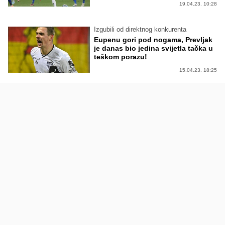
19.04.23. 10:28
Izgubili od direktnog konkurenta
Eupenu gori pod nogama, Prevljak
je danas bio jedina svijetla tačka u
teškom porazu!
15.04.23. 18:25