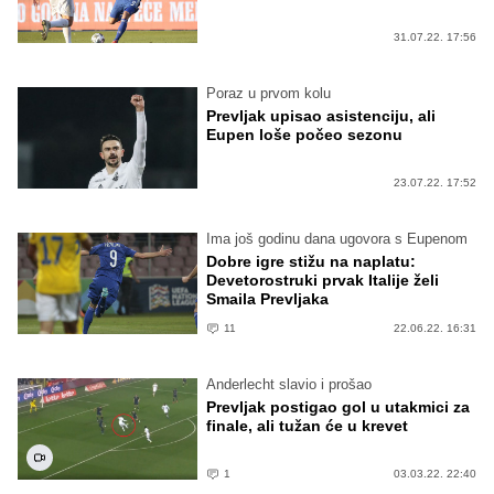
31.07.22. 17:56
Poraz u prvom kolu
Prevljak upisao asistenciju, ali
Eupen loše počeo sezonu
23.07.22. 17:52
Ima još godinu dana ugovora s Eupenom
Dobre igre stižu na naplatu:
Devetorostruki prvak Italije želi
Smaila Prevljaka
11
22.06.22. 16:31
Anderlecht slavio i prošao
Prevljak postigao gol u utakmici za
finale, ali tužan će u krevet
1
03.03.22. 22:40