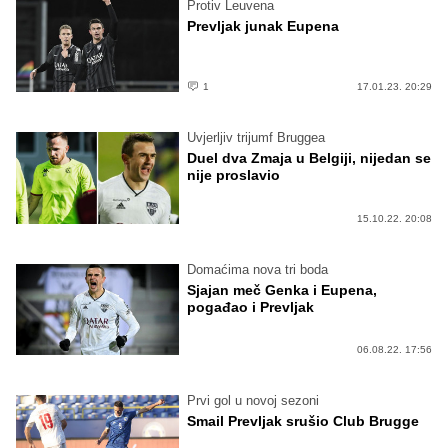
Protiv Leuvena
Prevljak junak Eupena
1
17.01.23. 20:29
Uvjerljiv trijumf Bruggea
Duel dva Zmaja u Belgiji, nijedan se
nije proslavio
15.10.22. 20:08
Domaćima nova tri boda
Sjajan meč Genka i Eupena,
pogađao i Prevljak
06.08.22. 17:56
Prvi gol u novoj sezoni
Smail Prevljak srušio Club Brugge