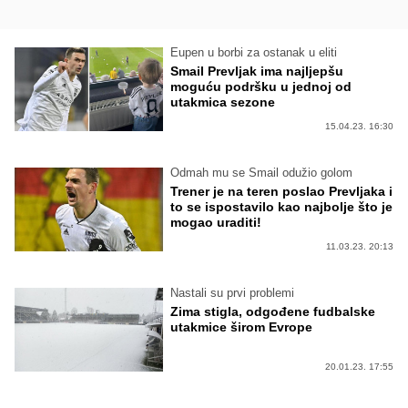
Eupen u borbi za ostanak u eliti
Smail Prevljak ima najljepšu
moguću podršku u jednoj od
utakmica sezone
15.04.23. 16:30
Odmah mu se Smail odužio golom
Trener je na teren poslao Prevljaka i
to se ispostavilo kao najbolje što je
mogao uraditi!
11.03.23. 20:13
Nastali su prvi problemi
Zima stigla, odgođene fudbalske
utakmice širom Evrope
20.01.23. 17:55