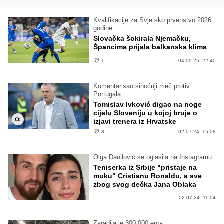
Kvalifikacije za Svjetsko prvenstvo 2026.
godine
Slovačka šokirala Njemačku,
Špancima prijala balkanska klima
1
04.09.25. 22:40
Komentarisao sinoćnji meč protiv
Portugala
Tomislav Ivković digao na noge
cijelu Sloveniju u kojoj bruje o
izjavi trenera iz Hrvatske
3
02.07.24. 15:08
Olga Danilović se oglasila na Instagramu
Teniserka iz Srbije "pristaje na
muku" Cristianu Ronaldu, a sve
zbog svog dečka Jana Oblaka
02.07.24. 11:04
Zaradila je 300.000 eura