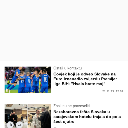
Ostali u kontaktu
Čovjek koji je odveo Slovake na
Euro iznenadio zvijezdu Premijer
lige BiH: "Hvala brate moj"
21.11.23. 15:09
Znali su se proveseliti
Nezaboravna fešta Slovaka u
sarajevskom hotelu trajala do pola
šest ujutro