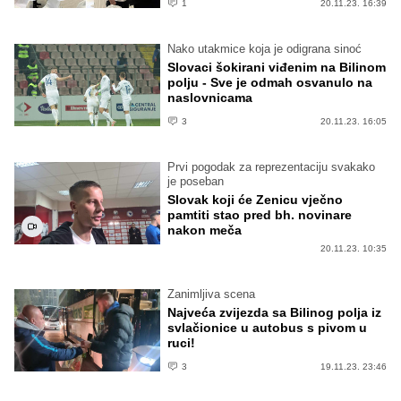
1
20.11.23. 16:39
Nako utakmice koja je odigrana sinoć
Slovaci šokirani viđenim na Bilinom
polju - Sve je odmah osvanulo na
naslovnicama
3
20.11.23. 16:05
Prvi pogodak za reprezentaciju svakako
je poseban
Slovak koji će Zenicu vječno
pamtiti stao pred bh. novinare
nakon meča
20.11.23. 10:35
Zanimljiva scena
Najveća zvijezda sa Bilinog polja iz
svlačionice u autobus s pivom u
ruci!
3
19.11.23. 23:46