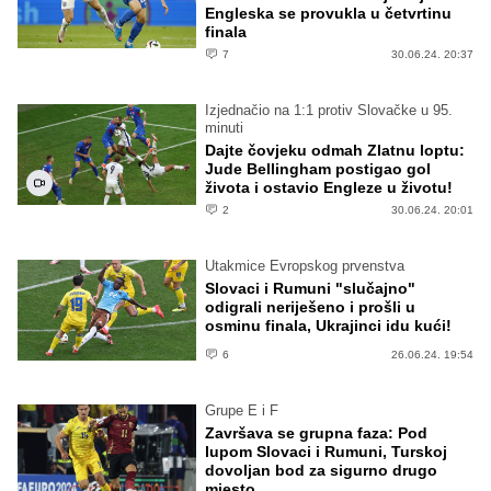
Engleska se provukla u četvrtinu
finala
7
30.06.24. 20:37
Izjednačio na 1:1 protiv Slovačke u 95.
minuti
Dajte čovjeku odmah Zlatnu loptu:
Jude Bellingham postigao gol
života i ostavio Engleze u životu!
2
30.06.24. 20:01
Utakmice Evropskog prvenstva
Slovaci i Rumuni "slučajno"
odigrali neriješeno i prošli u
osminu finala, Ukrajinci idu kući!
6
26.06.24. 19:54
Grupe E i F
Završava se grupna faza: Pod
lupom Slovaci i Rumuni, Turskoj
dovoljan bod za sigurno drugo
mjesto