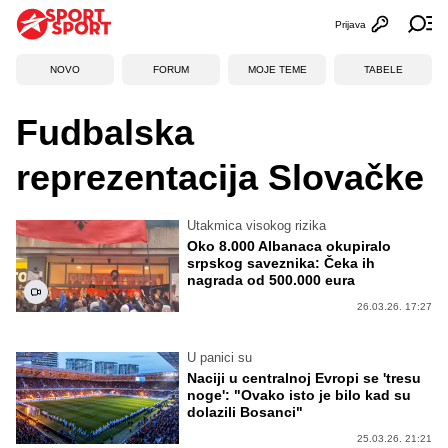
Prijava
Otvori profi
Ot
NOVO
FORUM
MOJE TEME
TABELE
Fudbalska
reprezentacija Slovačke
Utakmica visokog rizika
Oko 8.000 Albanaca okupiralo
srpskog saveznika: Čeka ih
nagrada od 500.000 eura
26.03.26. 17:27
U panici su
Naciji u centralnoj Evropi se 'tresu
noge': "Ovako isto je bilo kad su
dolazili Bosanci"
25.03.26. 21:21