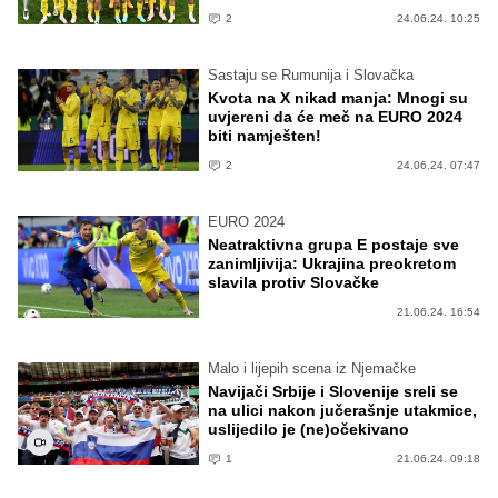
2
24.06.24. 10:25
Sastaju se Rumunija i Slovačka
Kvota na X nikad manja: Mnogi su
uvjereni da će meč na EURO 2024
biti namješten!
2
24.06.24. 07:47
EURO 2024
Neatraktivna grupa E postaje sve
zanimljivija: Ukrajina preokretom
slavila protiv Slovačke
21.06.24. 16:54
Malo i lijepih scena iz Njemačke
Navijači Srbije i Slovenije sreli se
na ulici nakon jučerašnje utakmice,
uslijedilo je (ne)očekivano
1
21.06.24. 09:18