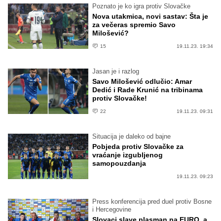
Poznato je ko igra protiv Slovačke
Nova utakmica, novi sastav: Šta je
za večeras spremio Savo
Milošević?
15
19.11.23. 19:34
Jasan je i razlog
Savo Milošević odlučio: Amar
Dedić i Rade Krunić na tribinama
protiv Slovačke!
22
19.11.23. 09:31
Situacija je daleko od bajne
Pobjeda protiv Slovačke za
vraćanje izgubljenog
samopouzdanja
19.11.23. 09:23
Press konferencija pred duel protiv Bosne
i Hercegovine
Slovaci slave plasman na EURO, a