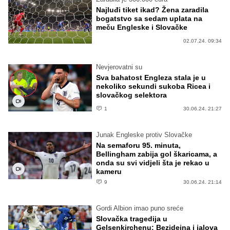
Najluđi tiket ikad? Žena zaradila
bogatstvo sa sedam uplata na
meču Engleske i Slovačke
02.07.24. 09:34
Nevjerovatni su
Sva bahatost Engleza stala je u
nekoliko sekundi sukoba Ricea i
slovačkog selektora
1
30.06.24. 21:27
Junak Engleske protiv Slovačke
Na semaforu 95. minuta,
Bellingham zabija gol škaricama, a
onda su svi vidjeli šta je rekao u
kameru
9
30.06.24. 21:14
Gordi Albion imao puno sreće
Slovačka tragedija u
Gelsenkirchenu: Bezidejna i jalova