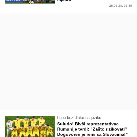
26.06.24. 07:49
Lupu bez dlake na jeziku
Suludo! Bivši reprezentativac
Rumunije tvrdi: "Zašto rizikovati?
Dogovoren je remi sa Slovacima!"