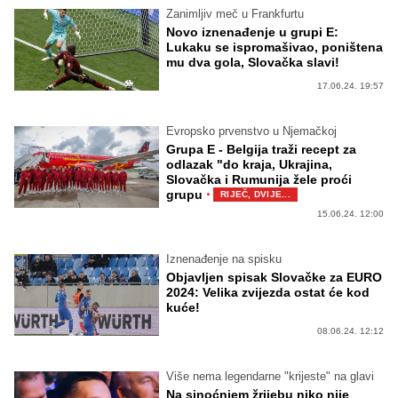
Zanimljiv meč u Frankfurtu
Novo iznenađenje u grupi E:
Lukaku se ispromašivao, poništena
mu dva gola, Slovačka slavi!
17.06.24. 19:57
Evropsko prvenstvo u Njemačkoj
Grupa E - Belgija traži recept za
odlazak "do kraja, Ukrajina,
Slovačka i Rumunija žele proći
·
grupu
RIJEČ, DVIJE...
15.06.24. 12:00
Iznenađenje na spisku
Objavljen spisak Slovačke za EURO
2024: Velika zvijezda ostat će kod
kuće!
08.06.24. 12:12
Više nema legendarne "krijeste" na glavi
Na sinoćnjem žrijebu niko nije