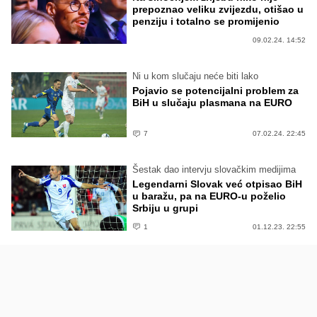
prepoznao veliku zvijezdu, otišao u
penziju i totalno se promijenio
09.02.24. 14:52
Ni u kom slučaju neće biti lako
Pojavio se potencijalni problem za
BiH u slučaju plasmana na EURO
7
07.02.24. 22:45
Šestak dao intervju slovačkim medijima
Legendarni Slovak već otpisao BiH
u baražu, pa na EURO-u poželio
Srbiju u grupi
1
01.12.23. 22:55