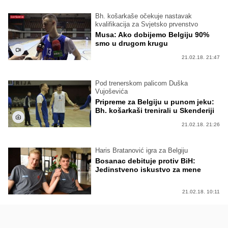
Bh. košarkaše očekuje nastavak
kvalifikacija za Svjetsko prvenstvo
Musa: Ako dobijemo Belgiju 90%
smo u drugom krugu
21.02.18. 21:47
Pod trenerskom palicom Duška
Vujoševića
Pripreme za Belgiju u punom jeku:
Bh. košarkaši trenirali u Skenderiji
21.02.18. 21:26
Haris Bratanović igra za Belgiju
Bosanac debituje protiv BiH:
Jedinstveno iskustvo za mene
21.02.18. 10:11