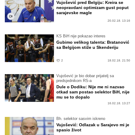
Vujošević pred Belgiju: Kreira se
neopravdani optimizam gust poput
sarajevske magle
20.02.18. 13:16
KS BiH nije pokazao interes
Gubimo velikog talenta: Bratanović
sa Belgijom stiže u Skenderiju
2
18.02.18. 21:50
Vujošević je bio dobar prijatelj sa
predsjednikom RS-a
Dule o Dodiku: Nije me ni nazvao
otkad sam postao selektor BiH, nije
mu se to dopalo
16.02.18. 13:27
Bh. selektor sasvim iskreno
Vujošević: Odlazak u Sarajevo mi je
spasio život