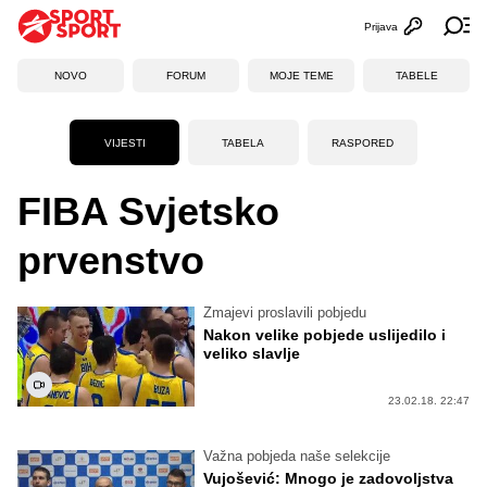
Prijava
Otvori profi
Ot
NOVO
FORUM
MOJE TEME
TABELE
VIJESTI
TABELA
RASPORED
FIBA Svjetsko
prvenstvo
Zmajevi proslavili pobjedu
Nakon velike pobjede uslijedilo i
veliko slavlje
23.02.18. 22:47
Važna pobjeda naše selekcije
Vujošević: Mnogo je zadovoljstva