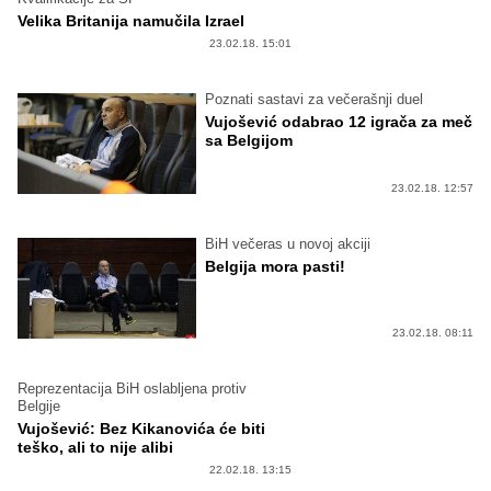
Velika Britanija namučila Izrael
23.02.18. 15:01
Poznati sastavi za večerašnji duel
Vujošević odabrao 12 igrača za meč
sa Belgijom
23.02.18. 12:57
BiH večeras u novoj akciji
Belgija mora pasti!
23.02.18. 08:11
Reprezentacija BiH oslabljena protiv
Belgije
Vujošević: Bez Kikanovića će biti
teško, ali to nije alibi
22.02.18. 13:15