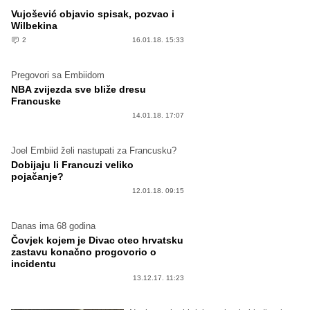
Vujošević objavio spisak, pozvao i
Wilbekina
2
16.01.18. 15:33
Pregovori sa Embiidom
NBA zvijezda sve bliže dresu
Francuske
14.01.18. 17:07
Joel Embiid želi nastupati za Francusku?
Dobijaju li Francuzi veliko
pojačanje?
12.01.18. 09:15
Danas ima 68 godina
Čovjek kojem je Divac oteo hrvatsku
zastavu konačno progovorio o
incidentu
13.12.17. 11:23