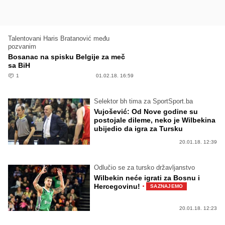
Talentovani Haris Bratanović među
pozvanim
Bosanac na spisku Belgije za meč
sa BiH
1
01.02.18. 16:59
Selektor bh tima za SportSport.ba
Vujošević: Od Nove godine su
postojale dileme, neko je Wilbekina
ubijedio da igra za Tursku
20.01.18. 12:39
Odlučio se za tursko državljanstvo
Wilbekin neće igrati za Bosnu i
·
Hercegovinu!
SAZNAJEMO
20.01.18. 12:23