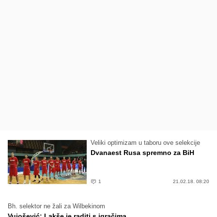
Veliki optimizam u taboru ove selekcije
Dvanaest Rusa spremno za BiH
1
21.02.18. 08:20
Bh. selektor ne žali za Wilbekinom
Vujošević: Lakše je raditi s igračima