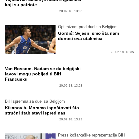
koji su patriote
20.02.18. 13:36
Optimizam pred duel sa Belgijom
Gordić: Svjesni smo šta nam
donosi ova utakmica
20.02.18. 13:35
Van Rossom: Nadam se da belgijski
lavovi mogu pobijediti BiH i
Francusku
20.02.18. 13:23
BiH spremna za duel sa Belgijom
Kikanović: Moramo ispoštovati što
stručni štab stavi ispred nas
20.02.18. 13:23
Press košarkaške reprezentacije BiH