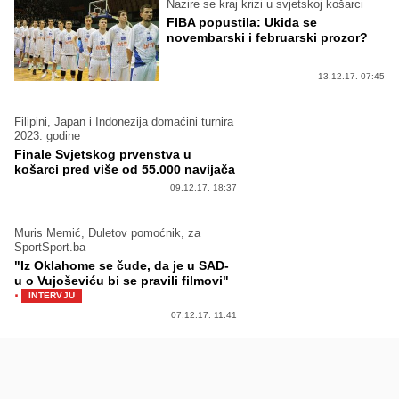
Nazire se kraj krizi u svjetskoj košarci
FIBA popustila: Ukida se
novembarski i februarski prozor?
13.12.17. 07:45
Filipini, Japan i Indonezija domaćini turnira
2023. godine
Finale Svjetskog prvenstva u
košarci pred više od 55.000 navijača
09.12.17. 18:37
Muris Memić, Duletov pomoćnik, za
SportSport.ba
"Iz Oklahome se čude, da je u SAD-
u o Vujoševiću bi se pravili filmovi"
·
INTERVJU
07.12.17. 11:41