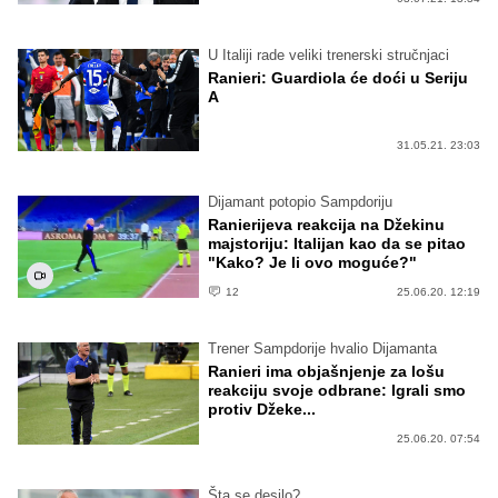
U Italiji rade veliki trenerski stručnjaci
Ranieri: Guardiola će doći u Seriju
A
31.05.21. 23:03
Dijamant potopio Sampdoriju
Ranierijeva reakcija na Džekinu
majstoriju: Italijan kao da se pitao
"Kako? Je li ovo moguće?"
12
25.06.20. 12:19
Trener Sampdorije hvalio Dijamanta
Ranieri ima objašnjenje za lošu
reakciju svoje odbrane: Igrali smo
protiv Džeke...
25.06.20. 07:54
Šta se desilo?