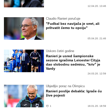
12.04.20. 13:46
Claudio Ranieri poručuje
"Fudbal bez navijača je smrt, ali
prihvatit ćemo tu opciju"
05.04.20. 21:46
Uskoro četiri godine
Ranieri je usred šampionske
sezone igračima Leicester Cityja
dao slobodnu sedmicu, "kriv" je
Vardy
24.03.20. 12:59
Ubjedljiv poraz na Olimpicu
Ranieri poslije debakla: Igrače ću
žive pojesti
1
18.01.20. 18:59