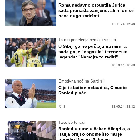
Roma nedavno otpustila Jurića,
sada pronašla zamjenu, ali ni on se
neće dugo zadržati
13.11.24. 16:48
Ta mu poređenja nemaju smisla
U Srbiji ga ne puštaju na miru, a
sada ga je "nagazila" i trenerska
legenda: "Nemojte to raditi"
10.10.24. 10:48
Emotivna noć na Sardiniji
Cijeli stadion aplaudira, Claudio
Ranieri plače
3
23.05.24. 23:32
Tako se to radi
Ranieri u tunelu čekao Allegrija, a
Italija bruji o onome što mu je
priredio Dušan Vlahović