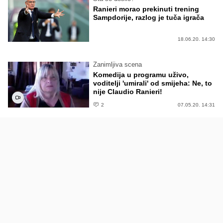
Ranieri morao prekinuti trening
Sampdorije, razlog je tuča igrača
18.06.20. 14:30
Zanimljiva scena
Komedija u programu uživo,
voditelji 'umirali' od smijeha: Ne, to
nije Claudio Ranieri!
2
07.05.20. 14:31