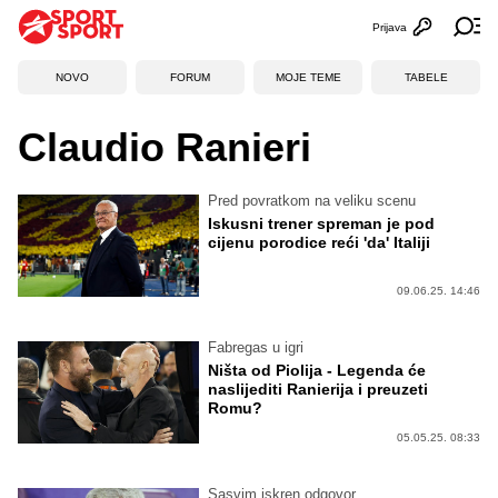
Prijava
Otvori profi
Ot
NOVO
FORUM
MOJE TEME
TABELE
Claudio Ranieri
Pred povratkom na veliku scenu
Iskusni trener spreman je pod
cijenu porodice reći 'da' Italiji
09.06.25. 14:46
Fabregas u igri
Ništa od Piolija - Legenda će
naslijediti Ranierija i preuzeti
Romu?
05.05.25. 08:33
Sasvim iskren odgovor