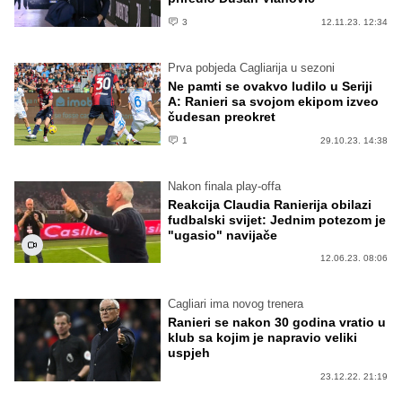
3
12.11.23. 12:34
Prva pobjeda Cagliarija u sezoni
Ne pamti se ovakvo ludilo u Seriji
A: Ranieri sa svojom ekipom izveo
čudesan preokret
1
29.10.23. 14:38
Nakon finala play-offa
Reakcija Claudia Ranierija obilazi
fudbalski svijet: Jednim potezom je
"ugasio" navijače
12.06.23. 08:06
Cagliari ima novog trenera
Ranieri se nakon 30 godina vratio u
klub sa kojim je napravio veliki
uspjeh
23.12.22. 21:19