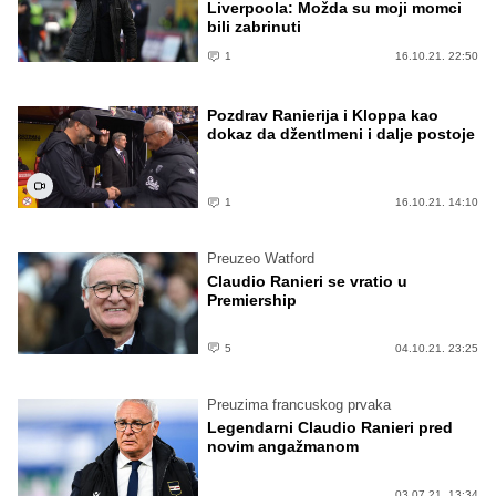
Liverpoola: Možda su moji momci
bili zabrinuti
1
16.10.21. 22:50
Pozdrav Ranierija i Kloppa kao
dokaz da džentlmeni i dalje postoje
1
16.10.21. 14:10
Preuzeo Watford
Claudio Ranieri se vratio u
Premiership
5
04.10.21. 23:25
Preuzima francuskog prvaka
Legendarni Claudio Ranieri pred
novim angažmanom
03.07.21. 13:34