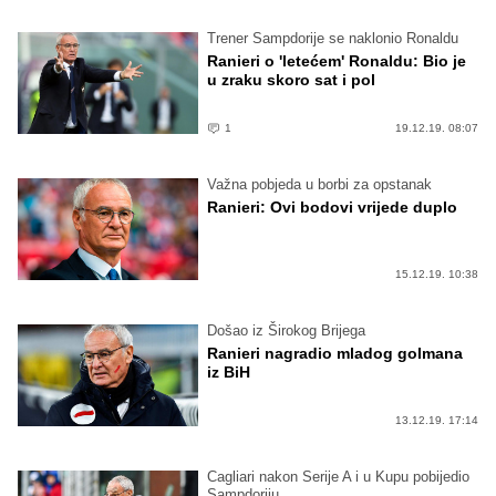
Trener Sampdorije se naklonio Ronaldu
Ranieri o 'letećem' Ronaldu: Bio je
u zraku skoro sat i pol
1
19.12.19. 08:07
Važna pobjeda u borbi za opstanak
Ranieri: Ovi bodovi vrijede duplo
15.12.19. 10:38
Došao iz Širokog Brijega
Ranieri nagradio mladog golmana
iz BiH
13.12.19. 17:14
Cagliari nakon Serije A i u Kupu pobijedio
Sampdoriju