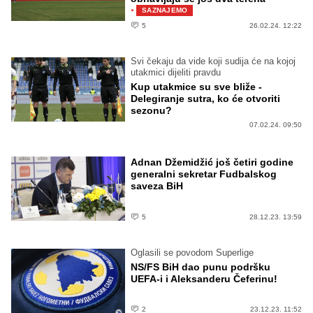
·
SAZNAJEMO
5
26.02.24. 12:22
Svi čekaju da vide koji sudija će na kojoj
utakmici dijeliti pravdu
Kup utakmice su sve bliže -
Delegiranje sutra, ko će otvoriti
sezonu?
07.02.24. 09:50
Adnan Džemidžić još četiri godine
generalni sekretar Fudbalskog
saveza BiH
5
28.12.23. 13:59
Oglasili se povodom Superlige
NS/FS BiH dao punu podršku
UEFA-i i Aleksanderu Čeferinu!
2
23.12.23. 11:52