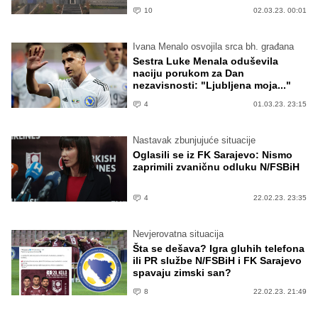
10
02.03.23. 00:01
Ivana Menalo osvojila srca bh. građana
Sestra Luke Menala oduševila
naciju porukom za Dan
nezavisnosti: "Ljubljena moja..."
4
01.03.23. 23:15
Nastavak zbunjujuće situacije
Oglasili se iz FK Sarajevo: Nismo
zaprimili zvaničnu odluku N/FSBiH
4
22.02.23. 23:35
Nevjerovatna situacija
Šta se dešava? Igra gluhih telefona
ili PR službe N/FSBiH i FK Sarajevo
spavaju zimski san?
8
22.02.23. 21:49