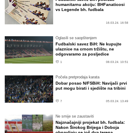
humanitarnu akciju: BHFanaticosi
vs Legende bh. fudbala
16.03.24. 16:58
Oglasili se saopštenjem
Fudbalski savez BiH: Ne kupujte
ulaznice na crnom tržištu, ne
odgovaramo za posljedice
1
08.03.24. 10:51
Počela pretprodaja karata
Dobar posao N/FSBiH: Navijači prvi
put mogu birati i sjedište na tribini
7
05.03.24. 13:49
Ne smije se zaustaviti
Najznačajniji projekat bh. fudbala:
Nakon Širokog Brijega i Doboja
obnavljaju se još dva terena