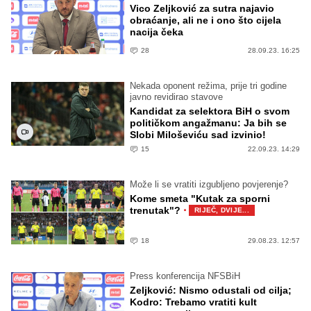
Vico Zeljković za sutra najavio
obraćanje, ali ne i ono što cijela
nacija čeka
28
28.09.23. 16:25
Nekada oponent režima, prije tri godine
javno revidirao stavove
Kandidat za selektora BiH o svom
političkom angažmanu: Ja bih se
Slobi Miloševiću sad izvinio!
15
22.09.23. 14:29
Može li se vratiti izgubljeno povjerenje?
Kome smeta "Kutak za sporni
·
trenutak"?
RIJEČ, DVIJE...
18
29.08.23. 12:57
Press konferencija NFSBiH
Zeljković: Nismo odustali od cilja;
Kodro: Trebamo vratiti kult