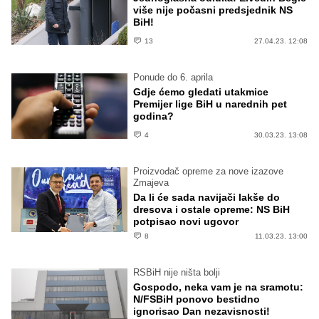
više nije počasni predsjednik NS
BiH!
13
27.04.23. 12:08
Ponude do 6. aprila
Gdje ćemo gledati utakmice
Premijer lige BiH u narednih pet
godina?
4
30.03.23. 13:08
Proizvođač opreme za nove izazove
Zmajeva
Da li će sada navijači lakše do
dresova i ostale opreme: NS BiH
potpisao novi ugovor
8
11.03.23. 13:00
RSBiH nije ništa bolji
Gospodo, neka vam je na sramotu:
N/FSBiH ponovo bestidno
ignorisao Dan nezavisnosti!