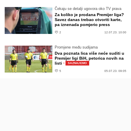
Čekaju se detalji ugovora oko TV prava
Za koliko je prodana Premijer liga?
Savez danas trebao otvoriti karte,
pa iznenada pomjerio press
2
12.07.23. 10:00
Promjene među sudijama
Dva poznata lica više neće suditi u
Premijer ligi BiH, petorica novih na
·
listi
SAZNAJEMO
5
05.07.23. 09:05