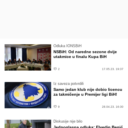
Odluka IONSBiH
NSBiH: Od naredne sezone dvije
utakmice u finalu Kupa BiH
2
17.05.23. 19:37
Iz saveza potvrdili
Samo jedan klub nije dobio licencu
za takmičenje u Premijer ligi BiH!
9
28.04.23. 16:30
Diskusije nije bilo
Jednoglasna odluka: Elvedin Begić