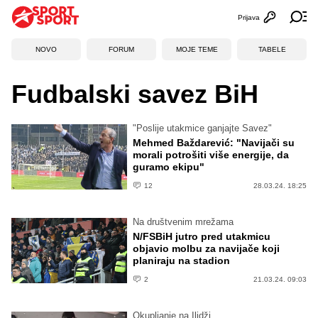
Prijava
Otvori profi
Ot
NOVO
FORUM
MOJE TEME
TABELE
Fudbalski savez BiH
"Poslije utakmice ganjajte Savez"
Mehmed Baždarević: "Navijači su
morali potrošiti više energije, da
guramo ekipu"
12
28.03.24. 18:25
Na društvenim mrežama
N/FSBiH jutro pred utakmicu
objavio molbu za navijače koji
planiraju na stadion
2
21.03.24. 09:03
Okupljanje na Ilidži