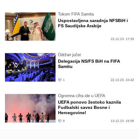
Tokom FIFA Samita
Uspostavljena saradnja NFSBiH i
FS Saudijske Arabije
22.12.23. 17:35
Održan jučer
Delegacija NS/FS BiH na FIFA
Samitu
1
22.12.23. 10:42
Ogromna cifra ide u UEFA
UEFA ponovo žestoko kaznila
Fudbalski savez Bosne i
Hercegovine!
8
13.12.23. 19:58