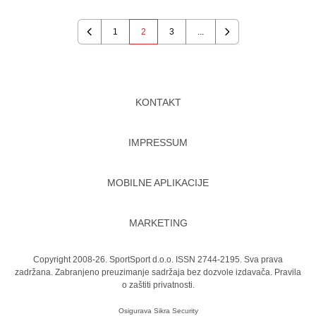
1
2
3
...
Previous
Next
KONTAKT
IMPRESSUM
MOBILNE APLIKACIJE
MARKETING
Copyright 2008-26. SportSport d.o.o. ISSN 2744-2195. Sva prava
zadržana. Zabranjeno preuzimanje sadržaja bez dozvole izdavača.
Pravila
o zaštiti privatnosti.
Osigurava
Sikra Security