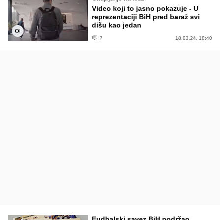
Video koji to jasno pokazuje - U
reprezentaciji BiH pred baraž svi
dišu kao jedan
7
18.03.24. 18:40
Fudbalski savez BiH podržao