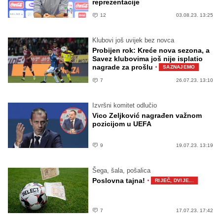
reprezentacije
12
03.08.23. 13:25
Klubovi još uvijek bez novca
Probijen rok: Kreće nova sezona, a
Savez klubovima još nije isplatio
·
nagrade za prošlu
SAZNAJEMO
7
26.07.23. 13:10
Izvršni komitet odlučio
Vico Zeljković nagrađen važnom
pozicijom u UEFA
9
19.07.23. 13:19
Šega, šala, pošalica
·
Poslovna tajna!
RIJEČ, DVIJE...
7
17.07.23. 17:42