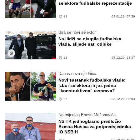
selektora fudbalske reprezentacije
13
04.01.21. 07:59
Bira se novi selektor
Na Ilidži se okupila fudbalska
vlada, slijede sati odluke
13
28.12.20. 13:47
Danas nova sjednica
Novi sastanak fudbalske vlade:
Izbor selektora ili još jedna
"konstruktivna" rasprava?
27
28.12.20. 08:03
Na prijedlog Enesa Mešanovića
NS TK jednoglasno predložio
Azmira Husića za potpredsjednika
IO NSBiH