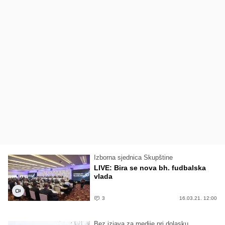
Izborna sjednica Skupštine
LIVE: Bira se nova bh. fudbalska
vlada
3
16.03.21. 12:00
Bez izjava za medije pri dolasku