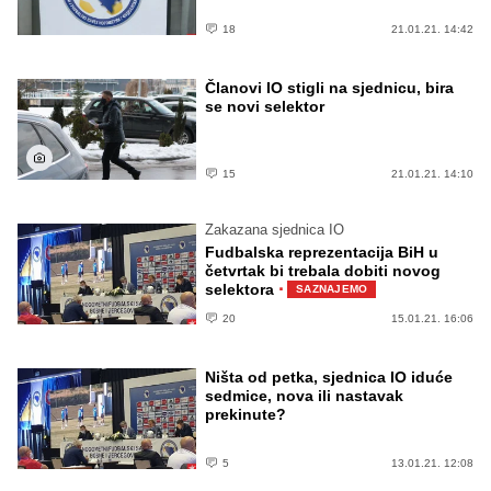
18
21.01.21. 14:42
Članovi IO stigli na sjednicu, bira
se novi selektor
15
21.01.21. 14:10
Zakazana sjednica IO
Fudbalska reprezentacija BiH u
četvrtak bi trebala dobiti novog
·
selektora
SAZNAJEMO
20
15.01.21. 16:06
Ništa od petka, sjednica IO iduće
sedmice, nova ili nastavak
prekinute?
5
13.01.21. 12:08