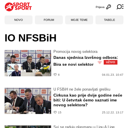
Prijava
Otvori profi
Ot
NOVO
FORUM
MOJE TEME
TABELE
IO NFSBiH
Promocija novog selektora
Danas sjednica Izvršnog odbora:
UŽIVO
Bira se novi selektor
6
04.01.23. 10:47
U FSBiH ne žele ponavljati grešku
Cirkusa kao prije dvije godine neće
biti: U četvrtak ćemo saznati ime
novog selektora?
15
25.12.22. 13:17
Svi se raduju plasmanu u Ligu A Lige