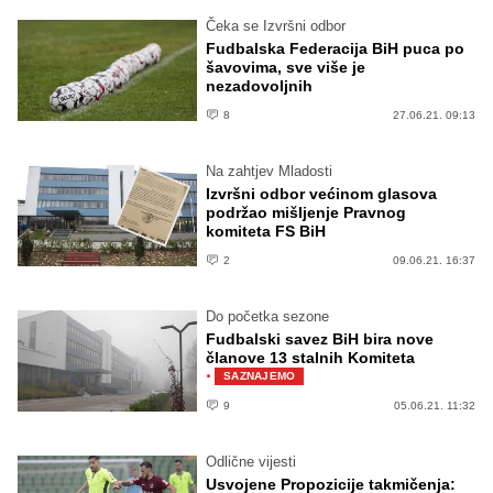
Čeka se Izvršni odbor
Fudbalska Federacija BiH puca po
šavovima, sve više je
nezadovoljnih
8
27.06.21. 09:13
Na zahtjev Mladosti
Izvršni odbor većinom glasova
podržao mišljenje Pravnog
komiteta FS BiH
2
09.06.21. 16:37
Do početka sezone
Fudbalski savez BiH bira nove
članove 13 stalnih Komiteta
·
SAZNAJEMO
9
05.06.21. 11:32
Odlične vijesti
Usvojene Propozicije takmičenja: