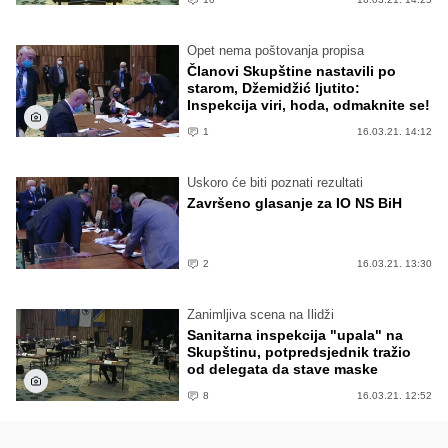
Opet nema poštovanja propisa
Članovi Skupštine nastavili po
starom, Džemidžić ljutito:
Inspekcija viri, hoda, odmaknite se!
1
16.03.21. 14:12
Uskoro će biti poznati rezultati
Završeno glasanje za IO NS BiH
2
16.03.21. 13:30
Zanimljiva scena na Ilidži
Sanitarna inspekcija "upala" na
Skupštinu, potpredsjednik tražio
od delegata da stave maske
8
16.03.21. 12:52