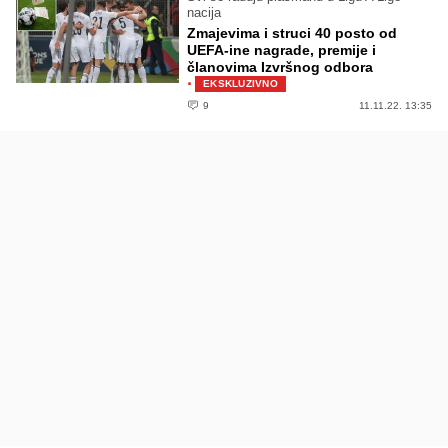
nacija
Zmajevima i struci 40 posto od
UEFA-ine nagrade, premije i
članovima Izvršnog odbora
·
EKSKLUZIVNO
9
11.11.22. 13:35