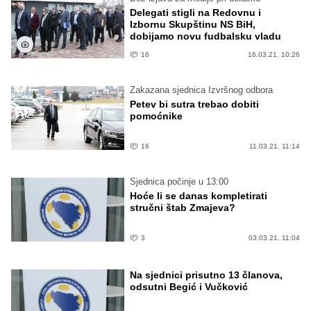
Delegati stigli na Redovnu i
Izbornu Skupštinu NS BiH,
dobijamo novu fudbalsku vladu
16
16.03.21. 10:26
Zakazana sjednica Izvršnog odbora
Petev bi sutra trebao dobiti
pomoćnike
16
11.03.21. 11:14
Sjednica počinje u 13:00
Hoće li se danas kompletirati
stručni štab Zmajeva?
3
03.03.21. 11:04
Na sjednici prisutno 13 članova,
odsutni Begić i Vučković