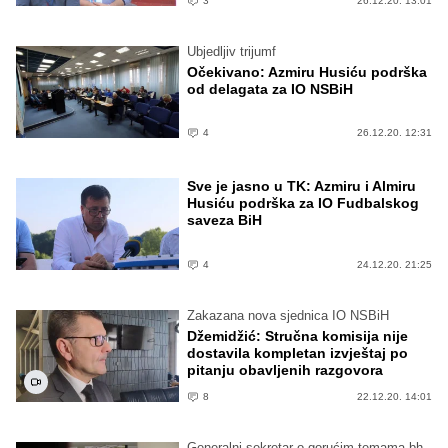
3
26.12.20. 13:01
Ubjedljiv trijumf
Očekivano: Azmiru Husiću podrška
od delagata za IO NSBiH
4
26.12.20. 12:31
Sve je jasno u TK: Azmiru i Almiru
Husiću podrška za IO Fudbalskog
saveza BiH
4
24.12.20. 21:25
Zakazana nova sjednica IO NSBiH
Džemidžić: Stručna komisija nije
dostavila kompletan izvještaj po
pitanju obavljenih razgovora
8
22.12.20. 14:01
Generalni sekretar o gorućim temama bh.