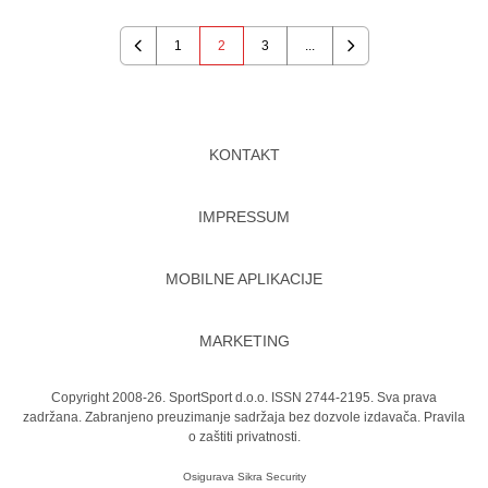
1
2
3
...
Previous
Next
KONTAKT
IMPRESSUM
MOBILNE APLIKACIJE
MARKETING
Copyright 2008-26. SportSport d.o.o. ISSN 2744-2195. Sva prava
zadržana. Zabranjeno preuzimanje sadržaja bez dozvole izdavača.
Pravila
o zaštiti privatnosti.
Osigurava
Sikra Security