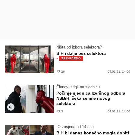
Ništa od izbora selektora?
BiH i dalje bez selektora
·
SAZNAJEMO
26
04.01.21. 14:09
Članovi stigli na sjednicu
Počinje sjednica Izvršnog odbora
NSBiH, čeka se ime novog
selektora
3
04.01.21. 14:00
IO zasjeda od 14 sati
BiH bi danas konačno mogla dobiti