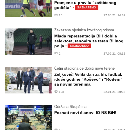
Promjene u pravilu "zaštićenog
·
godišta"
SAZNAJEMO
16
27.05.21. 14:02
Zakazana sjednica Izvršnog odbora
Mlada reprezentacija BiH dobija
selektora, renovira se teren Bilinog
·
polja
SAZNAJEMO
2
27.05.21. 08:12
Četiri stadiona će dobiti nove terene
Zeljković: Veliki dan za bh. fudbal,
iduće godine "Koševo" i "Rođeni"
sa novim terenima
108
22.04.21. 20:38
Održana Skupština
Poznati novi članovi IO NS BiH!
10
16.03.21. 14:25