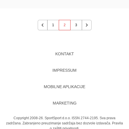
1
2
3
Previous
Next
KONTAKT
IMPRESSUM
MOBILNE APLIKACIJE
MARKETING
Copyright 2008-26. SportSport d.o.o. ISSN 2744-2195. Sva prava
zadržana. Zabranjeno preuzimanje sadržaja bez dozvole izdavača.
Pravila
o zaštiti privatnosti.