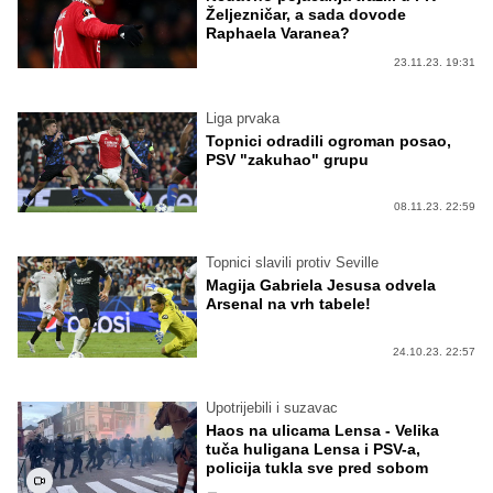
Željezničar, a sada dovode
Raphaela Varanea?
23.11.23. 19:31
Liga prvaka
Topnici odradili ogroman posao,
PSV "zakuhao" grupu
08.11.23. 22:59
Topnici slavili protiv Seville
Magija Gabriela Jesusa odvela
Arsenal na vrh tabele!
24.10.23. 22:57
Upotrijebili i suzavac
Haos na ulicama Lensa - Velika
tuča huligana Lensa i PSV-a,
policija tukla sve pred sobom