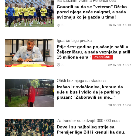
Na izlaznim vratima Fenerbahčea
Govorili su da se "veteran" Džeko
pored njega neće naigrati, a sada
svi znaju ko je gazda u timu!
3
16.07.23. 16:13
Igrat će Ligu prvaka
Prije šest godina pojačanje našli u
Željezničaru, a sada veznjaka platili
·
15 miliona eura
ZVANIČNO
6
02.07.23. 10:27
Otišli bez njega sa stadiona
Izašao iz svlačionice, krenuo da
uđe u bus i vidio da je parking
prazan: "Zaboravili su me..."
28.05.23. 10:06
Za transfer su izdvojili 300.000 eura
Doveli su najboljeg strijelca
Premijer lige BiH i krenuli ka dnu,