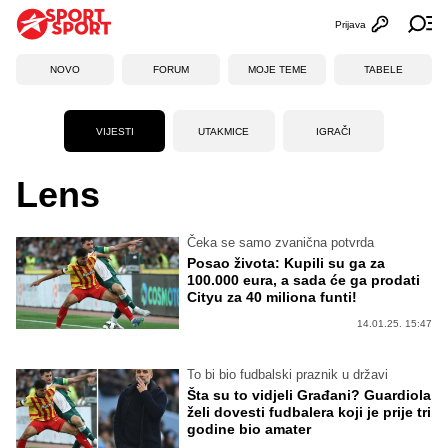
Prijava
Otvori profi
Ot
NOVO
FORUM
MOJE TEME
TABELE
VIJESTI
UTAKMICE
IGRAČI
Lens
Čeka se samo zvanična potvrda
Posao života: Kupili su ga za
100.000 eura, a sada će ga prodati
Cityu za 40 miliona funti!
14.01.25. 15:47
To bi bio fudbalski praznik u državi
Šta su to vidjeli Građani? Guardiola
želi dovesti fudbalera koji je prije tri
godine bio amater