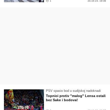
1
24.10.23. 19:36
PSV spasio bod u sudijskoj nadoknadi
Topnici protiv "malog" Lensa ostali
bez Sake i bodova!