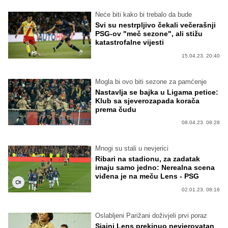
Neće biti kako bi trebalo da bude
Svi su nestrpljivo čekali večerašnji
PSG-ov "meč sezone", ali stižu
katastrofalne vijesti
15.04.23. 20:40
Mogla bi ovo biti sezone za pamćenje
Nastavlja se bajka u Ligama petice:
Klub sa sjeverozapada korača
prema čudu
08.04.23. 08:28
Mnogi su stali u nevjerici
Ribari na stadionu, za zadatak
imaju samo jedno: Nerealna scena
viđena je na meču Lens - PSG
02.01.23. 08:16
Oslabljeni Parižani doživjeli prvi poraz
Sjajni Lens prekinuo nevjerovatan