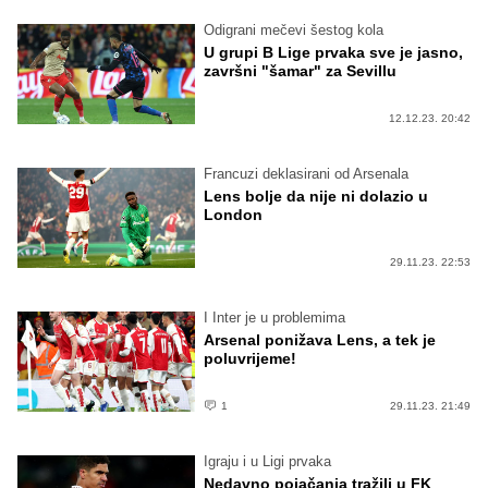
Odigrani mečevi šestog kola
U grupi B Lige prvaka sve je jasno,
završni "šamar" za Sevillu
12.12.23. 20:42
Francuzi deklasirani od Arsenala
Lens bolje da nije ni dolazio u
London
29.11.23. 22:53
I Inter je u problemima
Arsenal ponižava Lens, a tek je
poluvrijeme!
1
29.11.23. 21:49
Igraju i u Ligi prvaka
Nedavno pojačanja tražili u FK