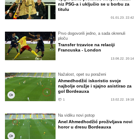
niz PSG-a i uključio se u borbu za
titulu
01.01.23. 22:42
Prvo dogovorili jedno, a sada okrenuli
ploču
Transfer trzavice na relaciji
Francuska - London
13.06.22. 20:14
Nažalost, opet su poraženi
Ahmedhodžić iskoristio svoje
najbolje oružje i sjajno asistirao za
gol Bordeauxa
1
13.02.22. 19:18
Na vidiku novi potop
Anel Ahmedhodžić proživljava novi
horor u dresu Bordeauxa