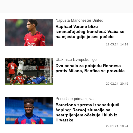
Napušta Manchester United
Raphael Varane blizu
iznenađujućeg transfera: Vraća se
na mjesto gdje je sve počelo
18.05.24. 14:18
Utakmice Evropske lige
Dva penala za pobjedu Rennesa
protiv Milana, Benfica se provukla
22.02.24. 20:45
Ponuda je primamljiva
Barcelona sprema iznenađujući
šoping: Razvoj situacije sa
nestrpljenjem očekuje i klub iz
Hrvatske
29.01.24. 18:24