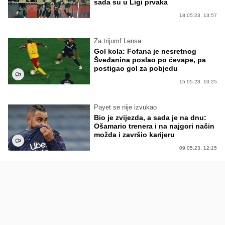
sada su u Ligi prvaka
18.05.23. 13:57
Za trijumf Lensa
Gol kola: Fofana je nesretnog
Šveđanina poslao po ćevape, pa
postigao gol za pobjedu
15.05.23. 10:25
Payet se nije izvukao
Bio je zvijezda, a sada je na dnu:
Ošamario trenera i na najgori način
možda i završio karijeru
09.05.23. 12:15