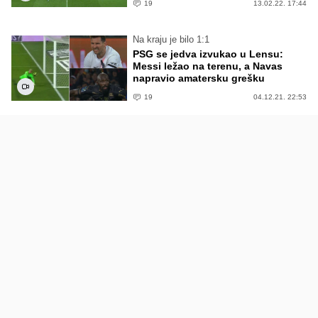
19
13.02.22. 17:44
Na kraju je bilo 1:1
PSG se jedva izvukao u Lensu:
Messi ležao na terenu, a Navas
napravio amatersku grešku
19
04.12.21. 22:53