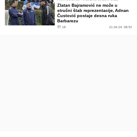
Zlatan Bajramović ne može u
stručni štab reprezentacije, Adnan
Čustović postaje desna ruka
Barbarezu
18
21.04.24. 08:52