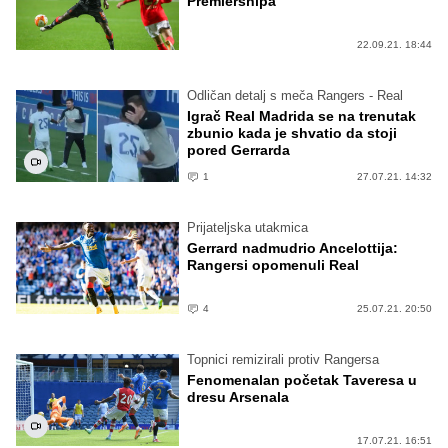
Premiershipa
22.09.21. 18:44
Odličan detalj s meča Rangers - Real
Igrač Real Madrida se na trenutak
zbunio kada je shvatio da stoji
pored Gerrarda
1
27.07.21. 14:32
Prijateljska utakmica
Gerrard nadmudrio Ancelottija:
Rangersi opomenuli Real
4
25.07.21. 20:50
Topnici remizirali protiv Rangersa
Fenomenalan početak Taveresa u
dresu Arsenala
17.07.21. 16:51