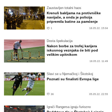
Zaustavljen totalni haos
Krenuli bakljama na protivničke
navijače, a onda je policija
pripremila batine za pamćenje
1
18.05.22. 15:04
Dosta špekulacija
Nakon borbe za trofej karijera
iskusnog veznjaka će biti pod
velikim upitnikom
18.05.22. 11:49
Slavi se u Njemačkoj i Škotskoj
Poznati su finalisti Evropa lige
36
05.05.22. 22:55
Igrači Rangersa igraju furiozno
Podrhtava tlo u Škotskoj: Leipzig