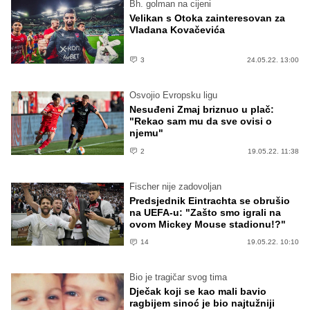
Bh. golman na cijeni
Velikan s Otoka zainteresovan za
Vladana Kovačevića
3
24.05.22. 13:00
Osvojio Evropsku ligu
Nesuđeni Zmaj briznuo u plač:
"Rekao sam mu da sve ovisi o
njemu"
2
19.05.22. 11:38
Fischer nije zadovoljan
Predsjednik Eintrachta se obrušio
na UEFA-u: "Zašto smo igrali na
ovom Mickey Mouse stadionu!?"
14
19.05.22. 10:10
Bio je tragičar svog tima
Dječak koji se kao mali bavio
ragbijem sinoć je bio najtužniji