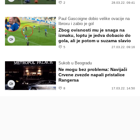
2
28.03.22. 09:41
Paul Gascoigne dobio velike ovacije na
Ibroxu i zabio je gol
Zbog ovisnosti mu je snaga na
izmaku, loptu je jedva dobacio do
gola, ali je potom u suzama slavio
5
27.03.22. 09:16
Sukob u Beogradu
Ne mogu bez problema: Navijači
Crvene zvezde napali pristalice
Rangersa
8
17.03.22. 14:50