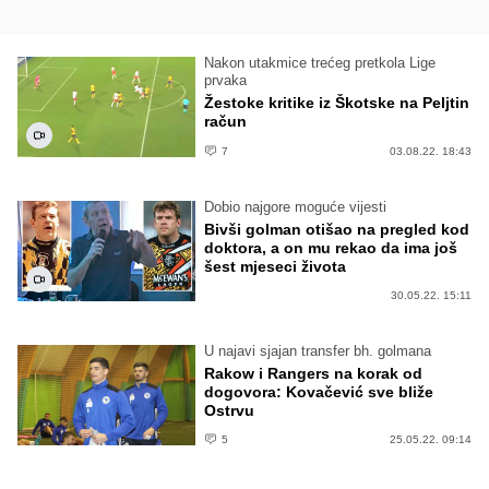
Nakon utakmice trećeg pretkola Lige
prvaka
Žestoke kritike iz Škotske na Peljtin
račun
7
03.08.22. 18:43
Dobio najgore moguće vijesti
Bivši golman otišao na pregled kod
doktora, a on mu rekao da ima još
šest mjeseci života
30.05.22. 15:11
U najavi sjajan transfer bh. golmana
Rakow i Rangers na korak od
dogovora: Kovačević sve bliže
Ostrvu
5
25.05.22. 09:14