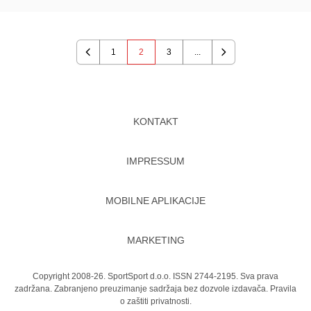
1
2
3
...
Previous
Next
KONTAKT
IMPRESSUM
MOBILNE APLIKACIJE
MARKETING
Copyright 2008-26. SportSport d.o.o. ISSN 2744-2195. Sva prava
zadržana. Zabranjeno preuzimanje sadržaja bez dozvole izdavača.
Pravila
o zaštiti privatnosti.