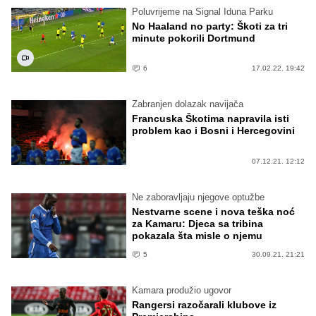
Poluvrijeme na Signal Iduna Parku
No Haaland no party: Škoti za tri
minute pokorili Dortmund
6
17.02.22. 19:42
Zabranjen dolazak navijača
Francuska Škotima napravila isti
problem kao i Bosni i Hercegovini
07.12.21. 12:12
Ne zaboravljaju njegove optužbe
Nestvarne scene i nova teška noć
za Kamaru: Djeca sa tribina
pokazala šta misle o njemu
5
30.09.21. 21:21
Kamara produžio ugovor
Rangersi razočarali klubove iz