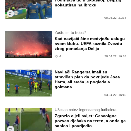
nokautiran na Ibroxu
05.05.22. 21:34
Zašto im to treba?
Kad navijači čine medvjeđu uslugu
svom klubu: UEFA kaznila Zvezdu
zbog ponašanja Delija
4
28.04.22. 16:38
Navijači Rangersa imali su
stravičan plan da povrijede Joea
Harta, ali sreća je pogledala
golmana
03.04.22. 16:40
Užasan potez legendarnog fudbalera
Zgrozio cijeli svijet: Gascoigne
pozvao dječaka na teren, a onda ga
sapleo i povrijedio