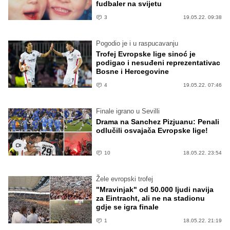
fudbaler na svijetu
3
19.05.22. 09:38
Pogodio je i u raspucavanju
Trofej Evropske lige sinoć je
podigao i nesuđeni reprezentativac
Bosne i Hercegovine
4
19.05.22. 07:46
Finale igrano u Sevilli
Drama na Sanchez Pizjuanu: Penali
odlučili osvajača Evropske lige!
10
18.05.22. 23:54
Žele evropski trofej
"Mravinjak" od 50.000 ljudi navija
za Eintracht, ali ne na stadionu
gdje se igra finale
1
18.05.22. 21:19