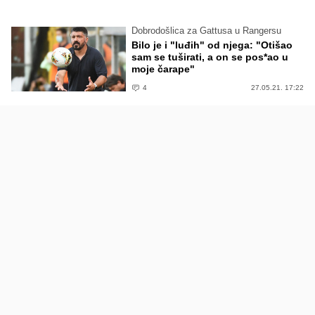
Dobrodošlica za Gattusa u Rangersu
Bilo je i "luđih" od njega: "Otišao
sam se tuširati, a on se pos*ao u
moje čarape"
4
27.05.21. 17:22