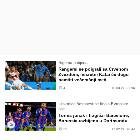
Sigurna pobjeda
Rangersi se poigrali sa Crvenom
Zvezdom, nesretni Katai će dugo
pamtiti večerašnji meč
4
10.03.22. 22:56
Utakmice šesnaestine finala Evropske
lige
Torres junak i tragičar Barcelone,
Borussia razbijena u Dortmundu
55
17.02.22. 20:44