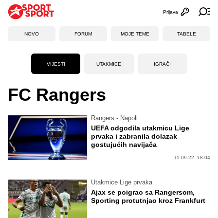
Prijava
Otvori profi
Ot
NOVO
FORUM
MOJE TEME
TABELE
VIJESTI
UTAKMICE
IGRAČI
FC Rangers
Rangers - Napoli
UEFA odgodila utakmicu Lige
prvaka i zabranila dolazak
gostujućih navijača
11.09.22. 18:04
Utakmice Lige prvaka
Ajax se poigrao sa Rangersom,
Sporting protutnjao kroz Frankfurt