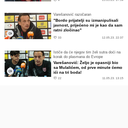
Varešanović razočaran
"Bordo prijatelji su izmanipulisali
javnost, prijećeno mi je kao da sam
ratni zločinac"
33
12.05.23. 22:37
Ističe da će njegov tim želi sutra doći na
korak do plasmana do Evrope
Varešanović: Željo je opasniji bio
sa Mulalićem, od prve minute ćemo
ići na tri boda!
22
11.05.23. 13:15