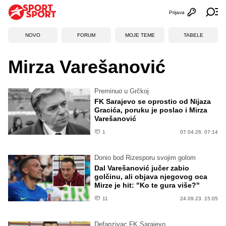
Prijava
Otvori profi
Ot
NOVO
FORUM
MOJE TEME
TABELE
Mirza Varešanović
Preminuo u Grčkoj
FK Sarajevo se oprostio od Nijaza
Gracića, poruku je poslao i Mirza
Varešanović
1
07.04.26. 07:14
Donio bod Rizesporu svojim golom
Dal Varešanović jučer zabio
golčinu, ali objava njegovog oca
Mirze je hit: "Ko te gura više?"
11
24.09.23. 15:05
Defanzivac FK Sarajevo