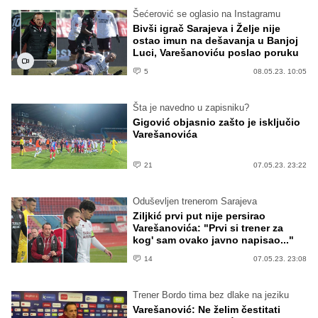
Šećerović se oglasio na Instagramu
Bivši igrač Sarajeva i Želje nije
ostao imun na dešavanja u Banjoj
Luci, Varešanoviću poslao poruku
5
08.05.23. 10:05
Šta je navedno u zapisniku?
Gigović objasnio zašto je isključio
Varešanovića
21
07.05.23. 23:22
Oduševljen trenerom Sarajeva
Ziljkić prvi put nije persirao
Varešanovića: "Prvi si trener za
kog' sam ovako javno napisao..."
14
07.05.23. 23:08
Trener Bordo tima bez dlake na jeziku
Varešanović: Ne želim čestitati