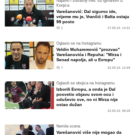
Najavio i sutrašnji meč sa Igmanom iz
Konjica
Varešanović: Dal sigurno ide,
vrijeme mu je, Vrančić i Balta ostaju
99 posto
1
27.05.23. 13:31
Oglasio se na Instagramu
Veldin Muharemović "prozvao"
Varešanovića i Repuha: "Mirza i
Senad napolje, ali u Evropu"
7
22.05.23. 12:49
Oglasili se obojica na Instagramu
Izborili Evropu, a onda je Dal
posvetio objavu svom ocu i
oduševio sve, no ni Mirza nije
ostao dužan
22.05.23. 09:26
Nemila scena
Varešanović više nije mogao da