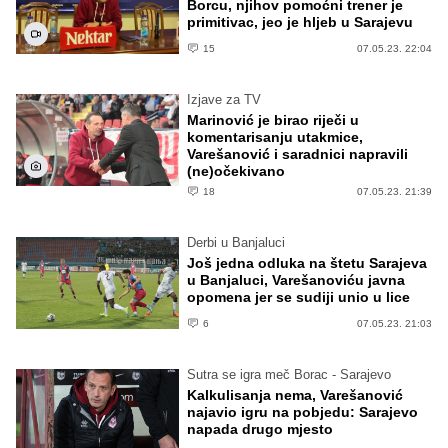
Borcu, njihov pomoćni trener je
primitivac, jeo je hljeb u Sarajevu
15
07.05.23. 22:04
Izjave za TV
Marinović je birao riječi u
komentarisanju utakmice,
Varešanović i saradnici napravili
(ne)očekivano
18
07.05.23. 21:39
Derbi u Banjaluci
Još jedna odluka na štetu Sarajeva
u Banjaluci, Varešanoviću javna
opomena jer se sudiji unio u lice
6
07.05.23. 21:03
Sutra se igra meč Borac - Sarajevo
Kalkulisanja nema, Varešanović
najavio igru na pobjedu: Sarajevo
napada drugo mjesto