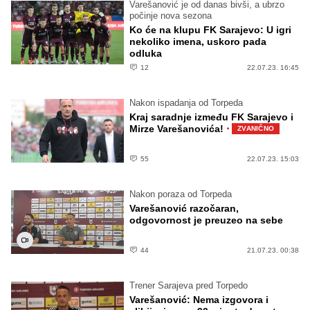
Varešanović je od danas bivši, a ubrzo
počinje nova sezona
Ko će na klupu FK Sarajevo: U igri
nekoliko imena, uskoro pada
odluka
12
22.07.23. 16:45
Nakon ispadanja od Torpeda
Kraj saradnje između FK Sarajevo i
·
Mirze Varešanovića!
ZVANIČNO
55
22.07.23. 15:03
Nakon poraza od Torpeda
Varešanović razočaran,
odgovornost je preuzeo na sebe
44
21.07.23. 00:38
Trener Sarajeva pred Torpedo
Varešanović: Nema izgovora i