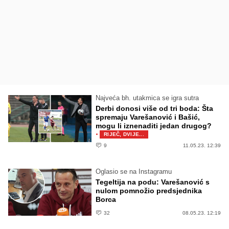
Najveća bh. utakmica se igra sutra
Derbi donosi više od tri boda: Šta
spremaju Varešanović i Bašić,
mogu li iznenaditi jedan drugog?
·
RIJEČ, DVIJE...
9
11.05.23. 12:39
Oglasio se na Instagramu
Tegeltija na podu: Varešanović s
nulom pomnožio predsjednika
Borca
32
08.05.23. 12:19