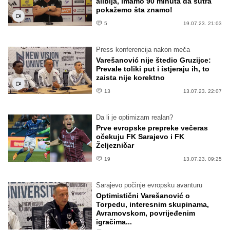
alibija, imamo 90 minuta da sutra
pokažemo šta znamo!
5
19.07.23. 21:03
Press konferencija nakon meča
Varešanović nije štedio Gruzijce:
Prevale toliki put i istjeraju ih, to
zaista nije korektno
13
13.07.23. 22:07
Da li je optimizam realan?
Prve evropske prepreke večeras
očekuju FK Sarajevo i FK
Željezničar
19
13.07.23. 09:25
Sarajevo počinje evropsku avanturu
Optimistični Varešanović o
Torpedu, interesnim skupinama,
Avramovskom, povrijeđenim
igračima...