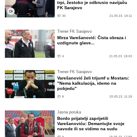
trpi, žestoko je odbrusio navijaču
FK Sarajevo
30
21.05.23. 19:11
Trener FK Sarajevo
Mirza Varešanović: Čista obraza i
uzdignute glave...
4
21.05.23. 19:03
Trener FK Sarajevo
Varešanović želi trijumf u Mostaru:
"Nema kalkulacija, idemo na
pobjedu"
8
20.05.23. 11:29
Jasna poruka
Bordo prijatelji zaprijetili
Varešanoviću: Demantujte svoje
navode ili se vidimo na sudu
9
15.05.23. 17:59