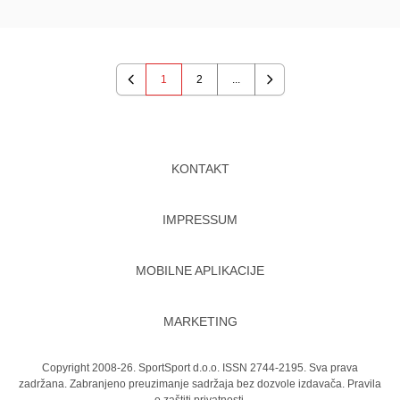
1
2
...
Previous
Next
KONTAKT
IMPRESSUM
MOBILNE APLIKACIJE
MARKETING
Copyright 2008-26. SportSport d.o.o. ISSN 2744-2195. Sva prava
zadržana. Zabranjeno preuzimanje sadržaja bez dozvole izdavača.
Pravila