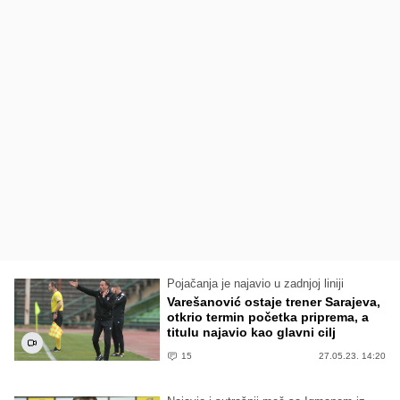
Pojačanja je najavio u zadnjoj liniji
Varešanović ostaje trener Sarajeva,
otkrio termin početka priprema, a
titulu najavio kao glavni cilj
15
27.05.23. 14:20