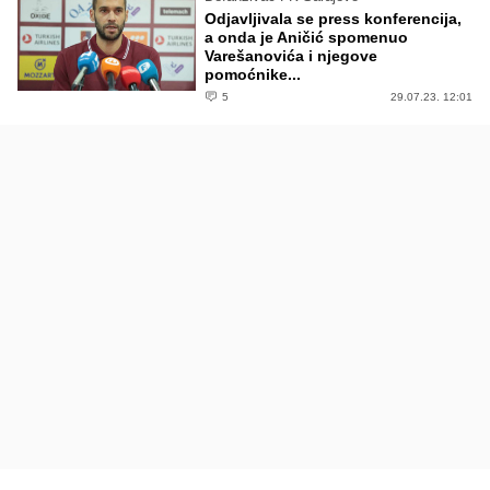
Odjavljivala se press konferencija,
a onda je Aničić spomenuo
Varešanovića i njegove
pomoćnike...
5
29.07.23. 12:01