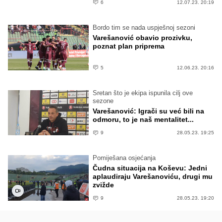
6
12.07.23. 20:19
Bordo tim se nada uspješnoj sezoni
Varešanović obavio prozivku,
poznat plan priprema
5
12.06.23. 20:16
Sretan što je ekipa ispunila cilj ove
sezone
Varešanović: Igrači su već bili na
odmoru, to je naš mentalitet...
9
28.05.23. 19:25
Pomiješana osjećanja
Čudna situacija na Koševu: Jedni
aplaudiraju Varešanoviću, drugi mu
zvižde
9
28.05.23. 19:20