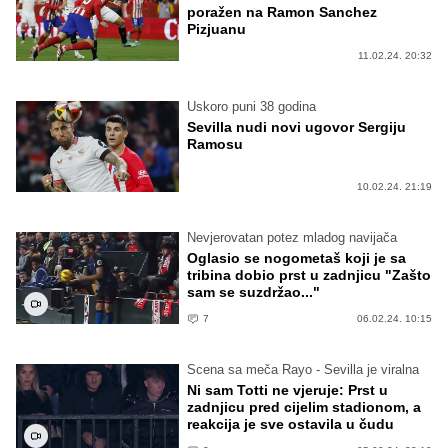
poražen na Ramon Sanchez
Pizjuanu
11.02.24. 20:32
Uskoro puni 38 godina
Sevilla nudi novi ugovor Sergiju
Ramosu
10.02.24. 21:19
Nevjerovatan potez mladog navijača
Oglasio se nogometaš koji je sa
tribina dobio prst u zadnjicu "Zašto
sam se suzdržao..."
7
06.02.24. 10:15
Scena sa meča Rayo - Sevilla je viralna
Ni sam Totti ne vjeruje: Prst u
zadnjicu pred cijelim stadionom, a
reakcija je sve ostavila u čudu