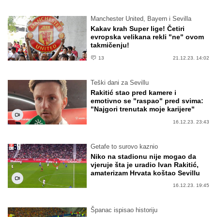
Manchester United, Bayern i Sevilla
Kakav krah Super lige! Četiri
evropska velikana rekli "ne" ovom
takmičenju!
13
21.12.23. 14:02
Teški dani za Sevillu
Rakitić stao pred kamere i
emotivno se "raspao" pred svima:
"Najgori trenutak moje karijere"
16.12.23. 23:43
Getafe to surovo kaznio
Niko na stadionu nije mogao da
vjeruje šta je uradio Ivan Rakitić,
amaterizam Hrvata koštao Sevillu
16.12.23. 19:45
Španac ispisao historiju