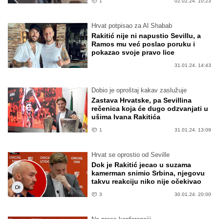
1
02.02.24. 10:23
Hrvat potpisao za Al Shabab
Rakitić nije ni napustio Sevillu, a
Ramos mu već poslao poruku i
pokazao svoje pravo lice
31.01.24. 14:43
Dobio je oproštaj kakav zaslužuje
Zastava Hrvatske, pa Sevillina
rečenica koja će dugo odzvanjati u
ušima Ivana Rakitića
1
31.01.24. 13:09
Hrvat se oprostio od Seville
Dok je Rakitić jecao u suzama
kamerman snimio Srbina, njegovu
takvu reakciju niko nije očekivao
3
30.01.24. 20:00