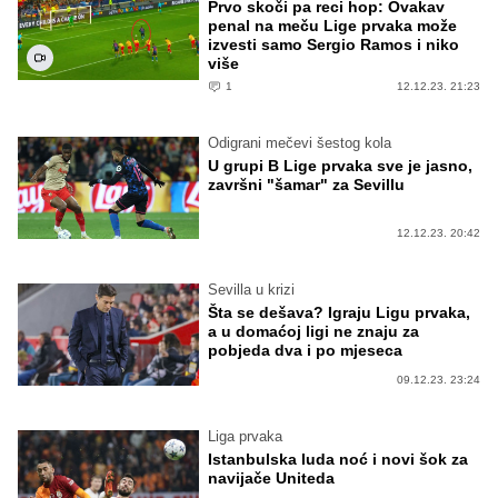
Prvo skoči pa reci hop: Ovakav
penal na meču Lige prvaka može
izvesti samo Sergio Ramos i niko
više
1
12.12.23. 21:23
Odigrani mečevi šestog kola
U grupi B Lige prvaka sve je jasno,
završni "šamar" za Sevillu
12.12.23. 20:42
Sevilla u krizi
Šta se dešava? Igraju Ligu prvaka,
a u domaćoj ligi ne znaju za
pobjeda dva i po mjeseca
09.12.23. 23:24
Liga prvaka
Istanbulska luda noć i novi šok za
navijače Uniteda