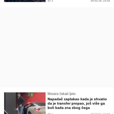
2
05.02.24. 23:19
Moraće čekati ljeto
Napadač zaplakao kada je shvatio
da je transfer propao, još više ga
boli kada zna zbog čega