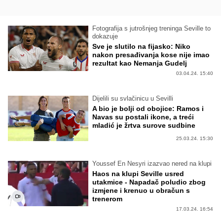
Fotografija s jutrošnjeg treninga Seville to
dokazuje
Sve je slutilo na fijasko: Niko
nakon presađivanja kose nije imao
rezultat kao Nemanja Gudelj
03.04.24. 15:40
Dijelili su svlačinicu u Sevilli
A bio je bolji od obojice: Ramos i
Navas su postali ikone, a treći
mladić je žrtva surove sudbine
25.03.24. 15:30
Youssef En Nesyri izazvao nered na klupi
Haos na klupi Seville usred
utakmice - Napadač poludio zbog
izmjene i krenuo u obračun s
trenerom
17.03.24. 16:54