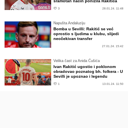
sramotan način ponizila Rakitića
3
28.01.24. 11:48
Napušta Andaluziju
Bomba u Sevilli: Rakitić se već
oprostio s ljudima u klubu, slijedi
neočekivan transfer
27.01.24. 15:42
Velika čast za Anida Ćušića
Ivan Rakitić ugostio i poklonom
obradovao poznatog bh. folkera - U
Sevilli je upoznao i legendu
1
13.01.24. 11:50