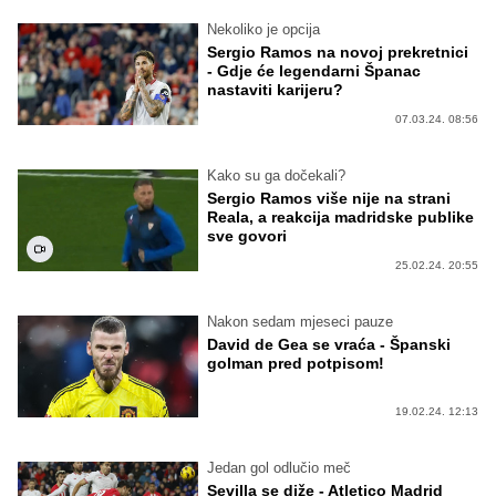
Nekoliko je opcija
Sergio Ramos na novoj prekretnici
- Gdje će legendarni Španac
nastaviti karijeru?
07.03.24. 08:56
Kako su ga dočekali?
Sergio Ramos više nije na strani
Reala, a reakcija madridske publike
sve govori
25.02.24. 20:55
Nakon sedam mjeseci pauze
David de Gea se vraća - Španski
golman pred potpisom!
19.02.24. 12:13
Jedan gol odlučio meč
Sevilla se diže - Atletico Madrid