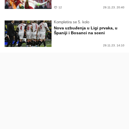
12
29.11.23. 20:40
Kompletira se 5. kolo
Nova uzbuđenja u Ligi prvaka, u
Španiji i Bosanci na sceni
29.11.23. 14:10