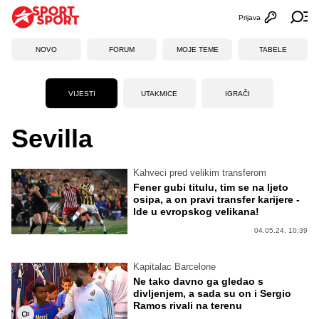
Prijava
Otvori profi
Ot
NOVO
FORUM
MOJE TEME
TABELE
VIJESTI
UTAKMICE
IGRAČI
Sevilla
Kahveci pred velikim transferom
Fener gubi titulu, tim se na ljeto
osipa, a on pravi transfer karijere -
Ide u evropskog velikana!
04.05.24. 10:39
Kapitalac Barcelone
Ne tako davno ga gledao s
divljenjem, a sada su on i Sergio
Ramos rivali na terenu