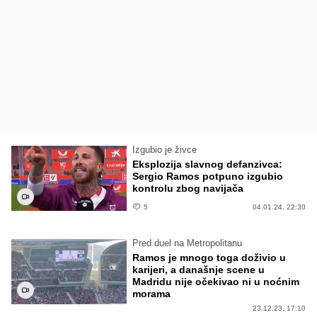
Izgubio je živce
Eksplozija slavnog defanzivca:
Sergio Ramos potpuno izgubio
kontrolu zbog navijača
5
04.01.24. 22:30
Pred duel na Metropolitanu
Ramos je mnogo toga doživio u
karijeri, a današnje scene u
Madridu nije očekivao ni u noćnim
morama
23.12.23. 17:10