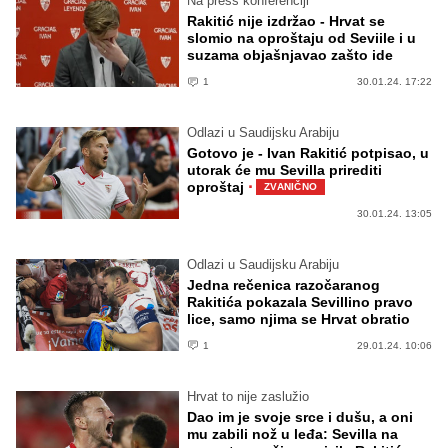
Na press konferenciji
Rakitić nije izdržao - Hrvat se
slomio na oproštaju od Seviile i u
suzama objašnjavao zašto ide
1
30.01.24. 17:22
Odlazi u Saudijsku Arabiju
Gotovo je - Ivan Rakitić potpisao, u
utorak će mu Sevilla prirediti
·
oproštaj
ZVANIČNO
30.01.24. 13:05
Odlazi u Saudijsku Arabiju
Jedna rečenica razočaranog
Rakitića pokazala Sevillino pravo
lice, samo njima se Hrvat obratio
1
29.01.24. 10:06
Hrvat to nije zaslužio
Dao im je svoje srce i dušu, a oni
mu zabili nož u leđa: Sevilla na